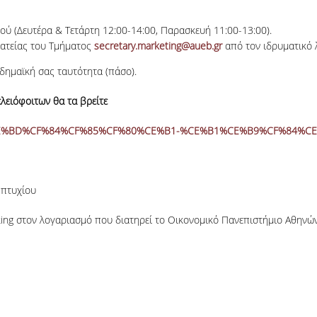
ύ (Δευτέρα & Τετάρτη 12:00-14:00, Παρασκευή 11:00-13:00).
ματείας του Τμήματος
secretary.marketing@aueb.gr
από τον ιδρυματικό 
δημαϊκή σας ταυτότητα (πάσο).
λειόφοιτων θα τα βρείτε
CE%B5%CE%BD%CF%84%CF%85%CF%80%CE%B1-%CE%B1%CE%B9%CF%84
 πτυχίου
ng στον λογαριασμό που διατηρεί το Οικονομικό Πανεπιστήμιο Αθηνών