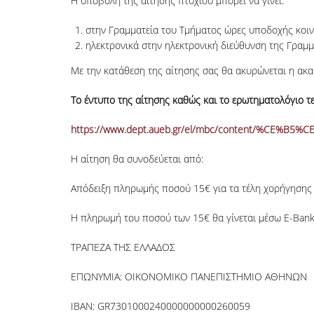
Η υποβολή της αίτησης πτυχίου μπορεί να γίνει:
στην Γραμματεία του Τμήματος ώρες υποδοχής κοινο
ηλεκτρονικά στην ηλεκτρονική διεύθυνση της Γραμ
Με την κατάθεση της αίτησης σας θα ακυρώνεται η ακα
Το έντυπο της αίτησης καθώς και το ερωτηματολόγιο τε
https://www.dept.aueb.gr/el/mbc/content/%
Η αίτηση θα συνοδεύεται από:
Απόδειξη πληρωμής ποσού 15€ για τα τέλη χορήγησης
Η πληρωμή του ποσού των 15€ θα γίνεται μέσω E-Banki
ΤΡΑΠΕΖΑ ΤΗΣ ΕΛΛΑΔΟΣ
ΕΠΩΝΥΜΙΑ: ΟΙΚΟΝΟΜΙΚΟ ΠΑΝΕΠΙΣΤΗΜΙΟ ΑΘΗΝΩΝ
IBAN: GR7301000240000000000260059