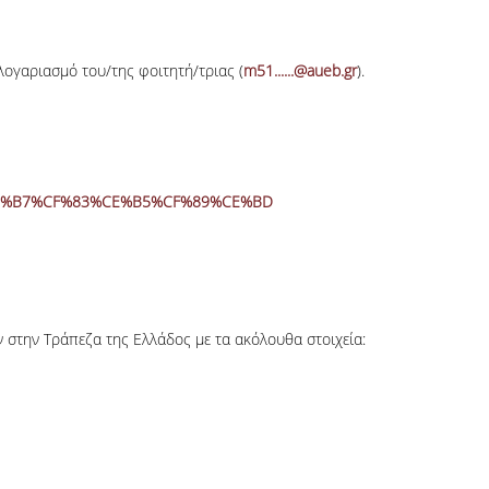
λογαριασμό του/της φοιτητή/τριας (
m51......@aueb.gr
).
%CE%B7%CF%83%CE%B5%CF%89%CE%BD
 στην Τράπεζα της Ελλάδος με τα ακόλουθα στοιχεία: