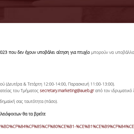
023 που δεν έχουν υποβάλει αίτηση για πτυχίο
μπορούν να υποβάλλ
ύ (Δευτέρα & Τετάρτη 12:00-14:00, Παρασκευή 11:00-13:00).
ματείας του Τμήματος
secretary.marketing@aueb.gr
από τον ιδρυματικό 
δημαϊκή σας ταυτότητα (πάσο).
λειόφοιτων θα τα βρείτε
CE%B5%CE%BD%CF%84%CF%85%CF%80%CE%B1-%CE%B1%CE%B9%CF%84