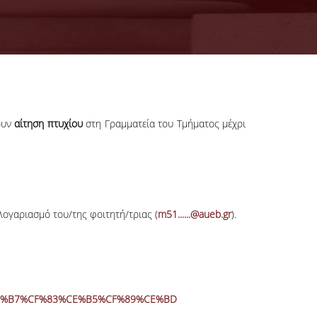
ουν
αίτηση πτυχίου
στη Γραμματεία του Τμήματος μέχρι
λογαριασμό του/της φοιτητή/τριας (
m51......@aueb.gr
).
%CE%B7%CF%83%CE%B5%CF%89%CE%BD