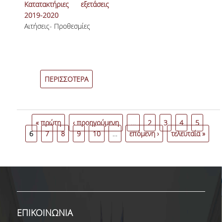
Κατατακτήριες εξετάσεις
2019-2020
Αιτήσεις- Προθεσμίες
ΠΕΡΙΣΣΟΤΕΡΑ
« πρώτη
‹ προηγούμενη
…
2
3
4
5
6
7
8
9
10
…
επόμενη ›
τελευταία »
ΕΠΙΚΟΙΝΩΝΙΑ