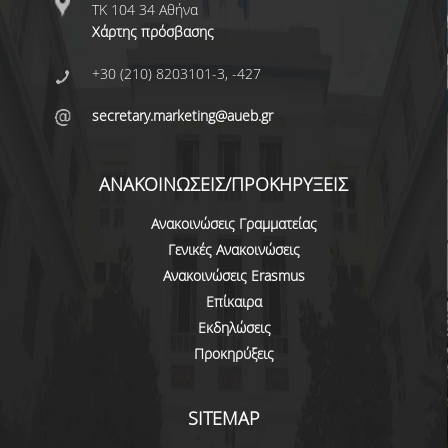
ΠΙΣΤΟΠΟΙΗΣΗ
ΤΚ 104 34 Αθήνα
Χάρτης πρόσβασης
ΑΞΙΟΛΟΓΗΣΗ
+30 (210) 8203101-3, -427
ΑΠΟ ΠΡΟΠΤΥΧΙΑΚΟΥΣ ΦΟΙΤΗΤΕΣ
secretary.marketing@aueb.gr
ΑΠΟ ΤΕΛΕΙΟΦΟΙΤΟΥΣ
ΕΚΘΕΣΕΙΣ ΕΞΩΤΕΡΙΚΗΣ
ΑΝΑΚΟΙΝΩΣΕΙΣ/ΠΡΟΚΗΡΥΞΕΙΣ
ΑΞΙΟΛΟΓΗΣΗΣ
Ανακοινώσεις Γραμματείας
ΜΟ.ΔΙ.Π.
Γενικές Ανακοινώσεις
Ανακοινώσεις Erasmus
ΕΡΕΥΝΑ
Επίκαιρα
Εκδηλώσεις
ΔΗΜΟΣΙΕΥΣΕΙΣ
Προκηρύξεις
ΕΡΕΥΝΗΤΙΚΑ ΠΕΔΙΑ
SITEMAP
ΕΡΕΥΝΗΤΙΚΑ ΕΡΓΑΣΤΗΡΙΑ