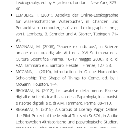
Lexicography, ed. by H. Jackson, London – New York, 323–
40.
LEMBERG, I. (2001), Aspekte der Online-Lexikographie
für wissenschaftliche W.rterbücher, in Chancen und
Perspektiven computergestützter Lexikographie, hrsg.
von I. Lemberg, B. Schr.der und A. Storrer, Tübingen, 71–
91.
MAGNANI, M. (2008), “Sapere ex indicibus”, in Scienze
umane e cultura digitale. Atti della XVI Settimana della
Cultura Scientifica (Parma, 16–17 maggio 2006), a c. di
A.M. Tammaro e S. Santoro, Fiesole – Firenze, 127–38.
MCGANN, J. (2010), Introduction, in Online Humanities
Scholarship: The Shape of Things to Come, ed. by J.
McGann, Houston, 1–4.
REGGIANI, N. (2012), Le tavolette della mente. Risorse
digitali e Antichistica: il caso della Papirologia, in Umanisti
e risorse digitali, a c. di A.M. Tammaro, Parma, 88–110.
REGGIANI, N. (2015), A Corpus of Literary Papyri Online:
the Pilot Project of the Medical Texts via SoSOL, in Antike
Lebenswelten Althistorische und papyrologische Studien,