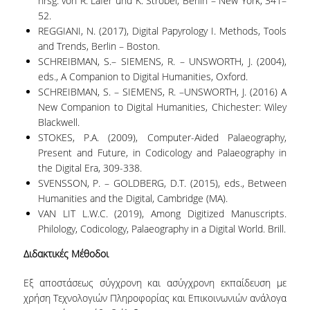
hrsg. von R. Lafer und K. Strobel, Berlin – New York, 341–
52.
REGGIANI, N. (2017), Digital Papyrology I. Methods, Tools
and Trends, Berlin – Boston.
SCHREIBMAN, S.– SIEMENS, R. – UNSWORTH, J. (2004),
eds., A Companion to Digital Humanities, Oxford.
SCHREIBMAN, S. – SIEMENS, R. –UNSWORTH, J. (2016) A
New Companion to Digital Humanities, Chichester: Wiley
Blackwell.
STOKES, P.A. (2009), Computer-Aided Palaeography,
Present and Future, in Codicology and Palaeography in
the Digital Era, 309-338.
SVENSSON, P. – GOLDBERG, D.T. (2015), eds., Between
Humanities and the Digital, Cambridge (MA).
VAN LIT L.W.C. (2019), Among Digitized Manuscripts.
Philology, Codicology, Palaeography in a Digital World. Brill.
Διδακτικές Μέθοδοι
Εξ αποστάσεως σύγχρονη και ασύγχρονη εκπαίδευση με
χρήση Τεχνολογιών Πληροφορίας και Επικοινωνιών ανάλογα