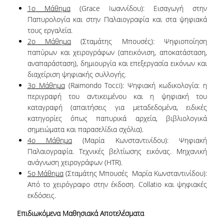
1
ο
Μάθημα
(Grace Ιωαννίδου): Εισαγωγή στην
ΒΙΒΛΙΟΘΗΚΗ
Παπυρολογία και στην Παλαιογραφία και στα ψηφιακά
τους εργαλεία.
WEBMAIL
2
ο
Μάθημα
(Σταμάτης Μπουσές): Ψηφιοποίηση
παπύρων και χειρογράφων (απεικόνιση, αποκατάσταση,
ΔΙΑΔΙΚΤΥΑΚΗ ΒΟΗΘΕΙΑ
αναπαράσταση), δημιουργία και επεξεργασία εικόνων και
διαχείριση ψηφιακής συλλογής.
ΕΠΙΚΟΙΝΩΝΙΑ
3
ο
Μάθημα
(Raimondo Tocci): Ψηφιακή κωδικολογία: η
περιγραφή του αντικειμένου και η ψηφιακή του
ΦΟΡΜΑ ΥΠΟΒΟΛΗΣ ΣΥΣΤΑΣΕΩΝ/
καταγραφή (απαιτήσεις για μεταδεδομένα, ειδικές
ΠΑΡΑΠΟΝΩΝ
κατηγορίες όπως παπυρικά αρχεία, βιβλιολογικά
σημειώματα και παρασελίδια σχόλια).
4
ο
Μάθημα
(Μαρία Κωνσταντινίδου): Ψηφιακή
Παλαιογραφία. Τεχνικές βελτίωσης εικόνας. Μηχανική
ανάγνωση χειρογράφων (HTR).
5
ο
Μάθημα
(Σταμάτης Μπουσές ­ Μαρία Κωνσταντινίδου):
Από το χειρόγραφο στην έκδοση. Collatio και ψηφιακές
εκδόσεις.
Επιδιωκόμενα Μαθησιακά Αποτελέσματα