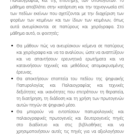
Παλαιογραφίας και της επιστήμης των υπολογιστών. Το
μάθημα αποβλέπει στην κατάρτιση και την τεχνογνωσία επί
ΑΙΤΗΣΕΙΣ
των πεδίων εκείνων που σχετίζονται με την διαχείριση των
φορέων των κειμένων και των ίδιων των κειμένων, όπως
ΣΠΟΥΔΕΣ
αυτά ανευρίσκονται σε παπύρους και χειρόγραφα. Στο
μάθημα αυτό, οι φοιτητές:
ΔΙΑΡΘΡΩΣΗ
Θα μάθουν πώς να ανευρίσκουν κείμενα σε παπύρους
ΜΑΘΗΜΑΤΑ
και χειρόγραφα και να τα αναλύουν, ώστε να αναπτύξουν
και να απαντήσουν ερευνητικά ερωτήματα και να
ΔΙΠΛΩΜΑΤΙΚΗ ΕΡΓΑΣΙΑ
κατανοήσουν τεχνικές και μεθόδους απομακρυσμένης
έρευνας.
ΕΞΕΤΑΣΕΙΣ
Θα αποκτήσουν εποπτεία του πεδίου της ψηφιακής
Παπυρολογίας και Παλαιογραφίας και τεχνικές
ΩΡΟΛΟΓΙΟ ΠΡΟΓΡΑΜΜΑ
δεξιότητες και ικανότητες που επιτρέπουν τη θεραπεία,
ΑΚΑΔΗΜΑΪΚΟ ΗΜΕΡΟΛΟΓΙΟ
τη διατήρηση, τη διάδοση και τη χρήση των πρωτογενών
αυτών πηγών σε ψηφιακό μέσο.
ΚΑΡΙΕΡΑ
Θα μπορούν να εντοπίσουν παπυρολογικές και
παλαιογραφικές πρωτογενείς και δευτερογενείς πηγές
στο διαδίκτυο και στις βιβλιοθήκες και να
ΠΡΟΟΠΤΙΚΕΣ ΑΠΑΣΧΟΛΗΣΗΣ
χρησιμοποιήσουν αυτές τις πηγές για να αξιολογήσουν