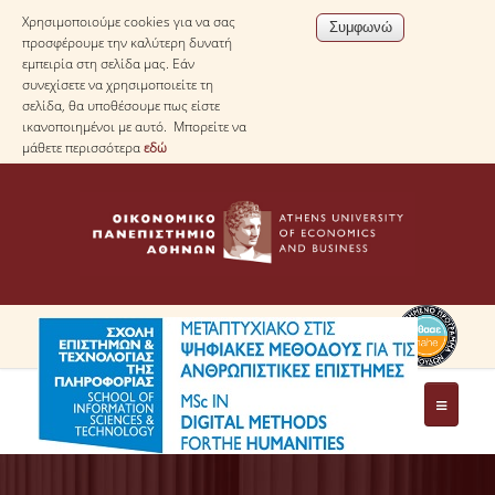
Χρησιμοποιούμε cookies για να σας
προσφέρουμε την καλύτερη δυνατή
εμπειρία στη σελίδα μας. Εάν
συνεχίσετε να χρησιμοποιείτε τη
σελίδα, θα υποθέσουμε πως είστε
ικανοποιημένοι με αυτό. Μπορείτε να
μάθετε περισσότερα
εδώ
ΤΟ ΠΡΟΓΡΑΜΜΑ