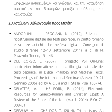
ψηφιακών αντικειμένων και γνώσεων και την κατανόηση
ομοιοτήτων και διαφορών μεταξύ παράδοσης και
καινοτομίας.
Συνιστ
ώ
μενη
Β
ιβλιογραφ
ί
α
προς Μελέτη
ANDORLINI, I. – REGGIANI, N. (2012), Edizione e
ricostruzione digitale dei testi papiracei, in Diritto romano
e scienze antichistiche nell’era digitale. Convegno di
studio (Firenze 12–13 settembre 2011), a c. di N.
Palazzolo, Torino, 131–46.
DEL CORSO, L. (2007), Il progetto PSI On-Line:
applicazioni informatiche per una filologia materiale dei
testi papiracei, in Digital Philology and Medieval Texts.
Proceedings of the International Seminar (Arezzo, 19–21
Gennaio 2006), ed. by A. Ciula and F. Stella, Pisa, 165–74.
DELATTRE, A. – HEILPORN, P. (2014), Electronic
Resources for Graeco-Roman and Christian Egypt: A
Review of the State of the Net (March 2014), BiOr 71,
308–31.
DEPAUW, M. – GHELDOF, T. (2014), Trismegistos. An