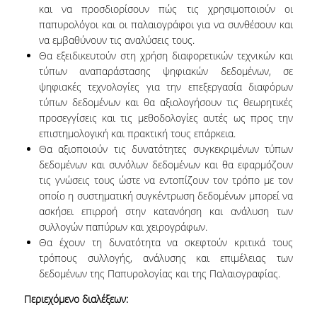
και να προσδιορίσουν πώς τις χρησιμοποιούν οι
ΕΙΠΑΝ ΓΙΑ ΕΜΑΣ
παπυρολόγοι και οι παλαιογράφοι για να συνθέσουν και
να εμβαθύνουν τις αναλύσεις τους.
ΣΥΝΕΡΓΑΣΙΕΣ
Θα εξειδικευτούν στη χρήση διαφορετικών τεχνικών και
τύπων αναπαράστασης ψηφιακών δεδομένων, σε
ΕΔΡΑ UNESCO
ψηφιακές τεχνολογίες για την επεξεργασία διαφόρων
τύπων δεδομένων και θα αξιολογήσουν τις θεωρητικές
ΕΝΔΕΙΚΤΙΚΕΣ ΣΥΝΕΡΓΑΣΙΕΣ
προσεγγίσεις και τις μεθοδολογίες αυτές ως προς την
επιστημολογική και πρακτική τους επάρκεια.
ΝΕΑ
Θα αξιοποιούν τις δυνατότητες συγκεκριμένων τύπων
δεδομένων και συνόλων δεδομένων και θα εφαρμόζουν
ΝΕΑ ΚΑΙ ΑΝΑΚΟΙΝΩΣΕΙΣ
τις γνώσεις τους ώστε να εντοπίζουν τον τρόπο με τον
οποίο η συστηματική συγκέντρωση δεδομένων μπορεί να
ΕΠΙΣΤΗΜΟΝΙΚΕΣ ΔΗΜΟΣΙΕΥΣΕΙΣ ΜΕ
ασκήσει επιρροή στην κατανόηση και ανάλυση των
ΦΟΙΤΗΤΕΣ
συλλογών παπύρων και χειρογράφων.
Θα έχουν τη δυνατότητα να σκεφτούν κριτικά τους
ΨΗΦΙΑΚΕΣ ΥΠΗΡΕΣΙΕΣ
τρόπους συλλογής, ανάλυσης και επιμέλειας των
δεδομένων της Παπυρολογίας και της Παλαιογραφίας.
E-ΓΡΑΜΜΑΤΕΙΑ
Περιεχόμενο διαλέξεων:
E-CLASS