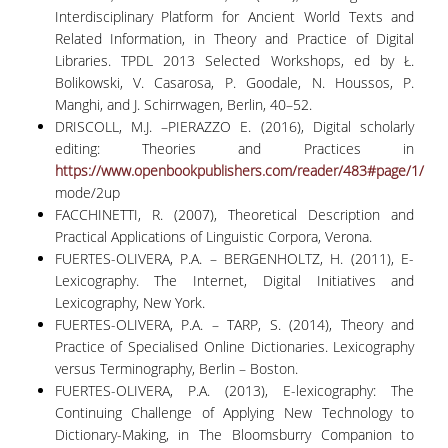
Interdisciplinary Platform for Ancient World Texts and
Related Information, in Theory and Practice of Digital
Libraries. TPDL 2013 Selected Workshops, ed by Ł.
Bolikowski, V. Casarosa, P. Goodale, N. Houssos, P.
Manghi, and J. Schirrwagen, Berlin, 40–52.
DRISCOLL, M.J. –PIERAZZO E. (2016), Digital scholarly
editing: Theories and Practices in
https://www.openbookpublishers.com/reader/483#page/1/
mode/2up
FACCHINETTI, R. (2007), Theoretical Description and
Practical Applications of Linguistic Corpora, Verona.
FUERTES-OLIVERA, P.A. – BERGENHOLTZ, H. (2011), E-
Lexicography. The Internet, Digital Initiatives and
Lexicography, New York.
FUERTES-OLIVERA, P.A. – TARP, S. (2014), Theory and
Practice of Specialised Online Dictionaries. Lexicography
versus Terminography, Berlin – Boston.
FUERTES-OLIVERA, P.A. (2013), E-lexicography: The
Continuing Challenge of Applying New Technology to
Dictionary-Making, in The Bloomsburry Companion to