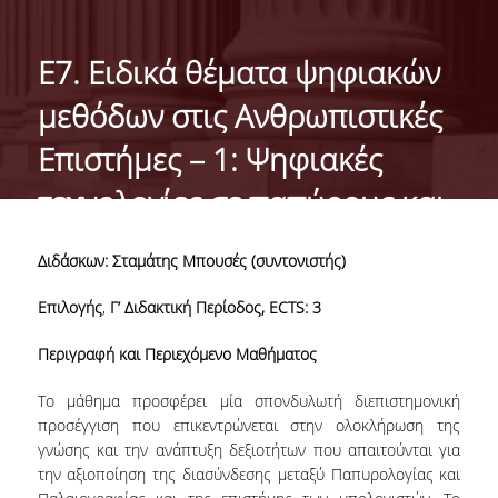
ΣΚΟΠΟΣ
ΜΑΘΗΣΙΑΚΑ ΑΠΟΤΕΛΕΣΜΑΤΑ
E7. Ειδικά θέματα ψηφιακών
ΔΙΔΑΣΚΟΝΤΕΣ
μεθόδων στις Ανθρωπιστικές
ΕΞΩΤΕΡΙΚΗ ΣΥΜΒΟΥΛΕΥΤΙΚΗ ΕΠΙΤΡΟΠΗ
Επιστήμες – 1: Ψηφιακές
τεχνολογίες σε παπύρους και
ΔΙΑΣΦΑΛΙΣΗ ΠΟΙΟΤΗΤΑΣ
χειρόγραφα
ΟΔΗΓΟΣ ΣΠΟΥΔΩΝ
Διδάσκων: Σταμάτης Μπουσές (συντονιστής)
ΚΑΝΟΝΙΣΜΟΣ ΣΠΟΥΔΩΝ
Επιλογής
,
Γ’ Διδακτική Περίοδος,
ECTS
: 3
ΥΠΟΨΗΦΙΟΙ
Περιγραφή και Περιεχόμενο Μαθήματος
ΣΕ ΠΟΙΟΥΣ ΑΠΕΥΘΥΝΕΤΑΙ
Το μάθημα προσφέρει μία σπονδυλωτή διεπιστημονική
προσέγγιση που επικεντρώνεται στην ολοκλήρωση της
ΕΙΣΑΓΩΓΗ ΦΟΙΤΗΤΩΝ
γνώσης και την ανάπτυξη δεξιοτήτων που απαιτούνται για
την αξιοποίηση της διασύνδεσης μεταξύ Παπυρολογίας και
ΔΙΔΑΚΤΡΑ/ΥΠΟΤΡΟΦΙΕΣ