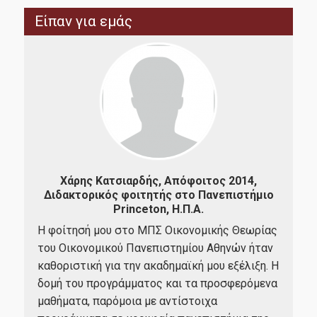
FAQ
Είπαν για εμάς
Διασφάλιση Ποιότητας
Πολιτική ποιότητας
Πιστοποίηση
4,
Χάρης Κατσιαρδής, Απόφοιτος 2014,
Α
Αξιολόγηση εκπαιδευτικού έργου
μίου
Διδακτορικός φοιτητής στο Πανεπιστήμιο
He
Princeton, Η.Π.Α.
Ha
Δεδομένα Ποιότητας
Η φοίτησή μου στο ΜΠΣ Οικονομικής Θεωρίας
The
κό
ΜΟΔΙΠ
του Οικονομικού Πανεπιστημίου Αθηνών ήταν
buil
καθοριστική για την ακαδημαϊκή μου εξέλιξη. Η
and 
σαν
δομή του προγράμματος και τα προσφερόμενα
spec
Επικοινωνία
μαθήματα, παρόμοια με αντίστοιχα
Indu