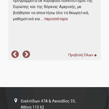
προγράμματα σε κορυφαία πανεπιστήμια της
onl
ων
Ευρώπης και της Βόρειας Αμερικής, με
busi
βοήθησαν να αποκτήσω όλα τα θεωρητικά,
my 
Χρήσιμοι σύνδεσμοι
μαθηματικά και
... περισσότερα
Νέα
Προβολή Όλων
Ευελπίδων 47Α & Λευκάδος 33,
Αθήνα 113 62