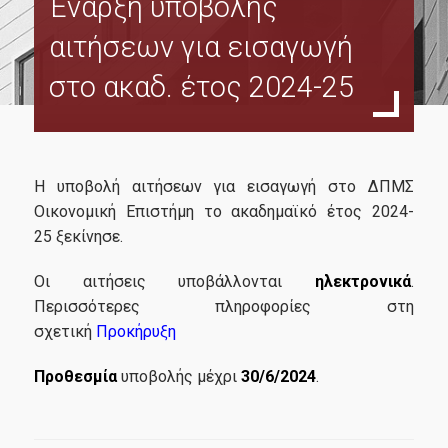
Έναρξη υποβολής
Σκοπός
αιτήσεων για εισαγωγή
Πρόγραμμα Σπουδών
στο ακαδ. έτος 2024-25
Οδηγός Σπουδών
Κανονισμός Σπουδών
Διδάσκοντες
Η υποβολή αιτήσεων για εισαγωγή στο ΔΠΜΣ
Υποτροφίες
Οικονομική Επιστήμη το ακαδημαϊκό έτος 2024-
25 ξεκίνησε.
Δίδακτρα
Οι αιτήσεις υποβάλλονται
ηλεκτρονικά
.
Ακαδημαϊκός Σύμβουλος Σπουδών
Περισσότερες πληροφορίες στη
Εξωτερική Συμβουλευτική Επιτροπή
σχετική
Προκήρυξη
Προθεσμία
υποβολής μέχρι
30/6/2024
.
Υποψήφιοι