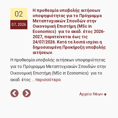
Σε ποιούς απευθύνεται
4-
Η προθεσμία υποβολής αιτήσεων
02
υποψηφιότητας για το Πρόγραμμα
Διαδικασία Αιτήσεων
Μεταπτυχιακών Σπουδών στην
α
07, 2026
05,
Οικονομική Επιστήμη (MSc in
024
Economics) για το ακαδ. έτος 2026-
Καριέρα
202
2027, παρατείνεται έως τις
24/07/2026. Κατά τα λοιπά ισχύει η
δημοσιευμένη Προκήρυξη υποβολής
αιτήσεων.
Η προθεσμία υποβολής αιτήσεων υποψηφιότητας
Έρευνα
για το Πρόγραμμα Μεταπτυχιακών Σπουδών στην
Οικονομική Επιστήμη (MSc in Economics) για το
ακαδ. έτος
... περισσότερα
Διδακτορικό Πρόγραμμα Τμήματος Οικονομικής
Επιστήμης
Αρχείο Νέων
Διδακτορικό Πρόγραμμα Τμήματος Διεθνών &
Ευρωπαϊκών Οικονομικών Σπουδών