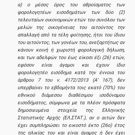
FAQ
α) ο μέσος όρος του αθροίσματος των
φορολογητέων εισοδημάτων των δύο (2)
τελευταίων οικονομικών ετών του συνόλου των
μελών της οικογένειας του αιτούντος την
Διασφάλιση Ποιότητας
απαλλαγή από τα τέλη φοίτησης, ήτοι του ίδιου
του αιτούντος, των γονέων του, ανεξαρτήτως αν
κάνουν κοινή ή χωριστή φορολογική δήλωση,
Πολιτική ποιότητας
και των αδελφών του έως είκοσι έξι (26) ετών,
εφόσον είναι άγαμοι και έχουν ίδιο
Πιστοποίηση
φορολογητέο εισόδημα κατά την έννοια του
Αξιολόγηση εκπαιδευτικού έργου
άρθρου 7 του ν. 4172/2013 (Α’ 167), δεν
υπερβαίνει το εβδομήντα τοις εκατό (70%) του
Δεδομένα Ποιότητας
εθνικού διάμεσου διαθέσιμου ισοδύναμου
εισοδήματος, σύμφωνα με τα πλέον πρόσφατα
ΜΟΔΙΠ
δημοσιευμένα στοιχεία της Ελληνικής
Στατιστικής Αρχής (ΕΛ.ΣΤΑΤ.), αν ο αιτών δεν
Επικοινωνία
έχει συμπληρώσει το εικοστό έκτο (26ο) έτος
της ηλικίας του και είναι άγαμος ή δεν έχει