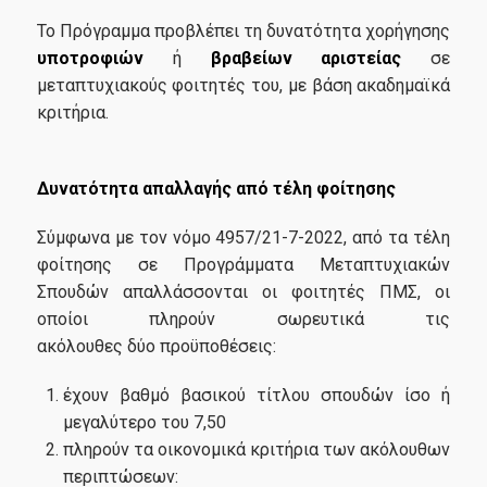
Σε ποιούς απευθύνεται
Το Πρόγραμμα προβλέπει τη δυνατότητα χορήγησης
υποτροφιών
ή
βραβείων αριστείας
σε
Διαδικασία Αιτήσεων
μεταπτυχιακούς φοιτητές του, με βάση ακαδημαϊκά
κριτήρια.
Καριέρα
Δυνατότητα απαλλαγής από τέλη φοίτησης
Σύμφωνα με τον νόμο 4957/21-7-2022, από τα τέλη
Έρευνα
φοίτησης σε Προγράμματα Μεταπτυχιακών
Σπουδών απαλλάσσονται οι φοιτητές ΠΜΣ, οι
οποίοι πληρούν σωρευτικά τις
Διδακτορικό Πρόγραμμα Τμήματος Οικονομικής
ακόλουθες δύο προϋποθέσεις:
Επιστήμης
έχουν βαθμό βασικού τίτλου σπουδών ίσο ή
Διδακτορικό Πρόγραμμα Τμήματος Διεθνών &
Ευρωπαϊκών Οικονομικών Σπουδών
μεγαλύτερο του 7,50
πληρούν τα οικονομικά κριτήρια των ακόλουθων
περιπτώσεων: