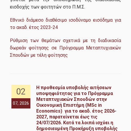
εισδοχής των φοιτητών στο Π.Μ.Σ.
Εθνικό διάμεσο διαθέσιμο ισοδύναμο εισόδημα για
το ακαδ. έτος 2023-24
Ρύθμιση των θεμάτων σχετικά με τη διαδικασία
δωρεάν φοίτησης σε Πρόγραμμα Μεταπτυχιακών
Σπουδών με τέλη φοίτησης
4-
Η προθεσμία υποβολής αιτήσεων
02
υποψηφιότητας για το Πρόγραμμα
Μεταπτυχιακών Σπουδών στην
α
07, 2026
05,
Οικονομική Επιστήμη (MSc in
024
Economics) για το ακαδ. έτος 2026-
202
2027, παρατείνεται έως τις
24/07/2026. Κατά τα λοιπά ισχύει η
δημοσιευμένη Προκήρυξη υποβολής