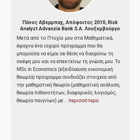
Πάνος Aβερμπαχ, Απόφοιτος 2010, Risk
Ευ
μιο
Analyst Advanzia Bank S.A. Λουξεμβούργο
Διε
Μετά από το Πτυχίο μου στα Μαθηματικά,
Έχο
ίας
έψαχνα ένα ισχυρό πρόγραμμα που θα
Επι
ταν
μπορούσα να είμαι σε θέση να διευρύνω τη
βαθ
η. Η
σκέψη μου και να επεκτείνω τη γνώση μου. Το
πλε
ενα
MSc in Economics (εξειδίκευση οικονομική
ακα
θεωρία) πρόγραμμα συνδυάζει στοιχεία από
Ακα
ης
την μαθηματική θεωρία (μαθηματική ανάλυση,
δυν
θεωρία πιθανοτήτων, διαφορικός λογισμός,
καθ
θεωρία παιγνίων) με
... περισσότερα
δημ