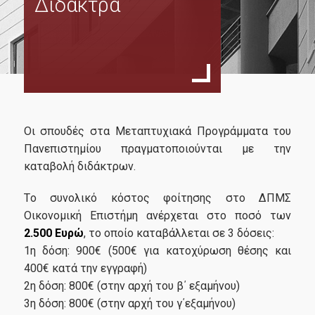
Δίδακτρα
Σκοπός
Πρόγραμμα Σπουδών
Οδηγός Σπουδών
Κανονισμός Σπουδών
Διδάσκοντες
Οι σπουδές στα Μεταπτυχιακά Προγράμματα του
Υποτροφίες
Πανεπιστημίου πραγματοποιούνται με την
καταβολή διδάκτρων.
Δίδακτρα
Tο συνολικό κόστος φοίτησης στο ΔΠΜΣ
Ακαδημαϊκός Σύμβουλος Σπουδών
Οικονομική Επιστήμη ανέρχεται στο ποσό των
Εξωτερική Συμβουλευτική Επιτροπή
2.500
Ευρώ
, το οποίο καταβάλλεται σε 3 δόσεις:
1η δόση: 900€ (500€ για κατοχύρωση θέσης και
400€ κατά την εγγραφή)
Υποψήφιοι
2η δόση: 800€ (στην αρχή του β΄ εξαμήνου)
3η δόση: 800€ (στην αρχή του γ΄εξαμήνου)