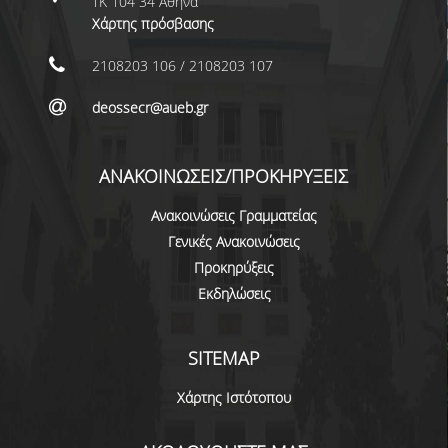
ΤΚ 104 34 Αθήνα
ΣΠΟΥΔΩΝ
Χάρτης πρόσβασης
ΚΑΤΕΥΘΥΝΣΕΙΣ ΣΠΟΥΔΩΝ & ΔΗΛΩΣΕΙΣ
2108203 106 / 2108203 107
ΜΑΘΗΜΑΤΩΝ
deossecr@aueb.gr
ΜΑΘΗΜΑΤΑ ΕΠΙΛΟΓΗΣ ΑΠΟ ΑΛΛΑ
ΤΜΗΜΑΤΑ
ΑΝΑΚΟΙΝΩΣΕΙΣ/ΠΡΟΚΗΡΥΞΕΙΣ
ΣΥΣΤΗΜΑ ΔΙΔΑΣΚΑΛΙΑΣ ΚΑΙ ΕΞΕΤΑΣΕΩΝ
Ανακοινώσεις Γραμματείας
ΥΠΟΣΤΗΡΙΞΗ ΣΠΟΥΔΩΝ
Γενικές Ανακοινώσεις
ΔΙΠΛΩΜΑΤΙΚΗ ΕΡΓΑΣΙΑ
Προκηρύξεις
Εκδηλώσεις
ΓΕΝΙΚΕΣ ΠΛΗΡΟΦΟΡΙΕΣ
ΟΔΗΓΙΕΣ ΓΙΑ ΤΗ ΣΥΜΜΕΤΟΧΗ
SITEMAP
ΣΤΟ ΜΑΘΗΜΑ «ΣΕΜΙΝΑΡΙΟ ΚΑΙ
ΔΙΠΛΩΜΑΤΙΚΗ ΕΡΓΑΣΙΑ»
Χάρτης Ιστότοπου
ΥΠΟΔΕΙΓΜΑΤΑ ΣΥΓΓΡΑΦΗΣ