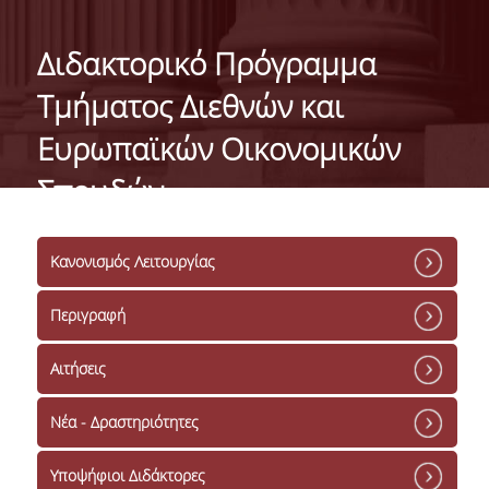
ΓΕΝΙΚΕΣ ΠΛΗΡΟΦΟΡΙΕΣ
Διδακτορικό Πρόγραμμα
ΔΙΟΙΚΗΣΗ ΤΟΥ ΤΜΗΜΑΤΟΣ
Τμήματος Διεθνών και
ΓΡΑΜΜΑΤΕΙΑ ΠΡΟΠΤΥΧΙΑΚΩΝ ΣΠΟΥΔΩΝ
Ευρωπαϊκών Οικονομικών
ΓΡΑΜΜΑΤΕΙΕΣ ΜΕΤΑΠΤΥΧΙΑΚΩΝ ΣΠΟΥΔΩΝ
Σπουδών
EUROLAB
Κανονισμός Λειτουργίας
TESTIMONIALS ΑΠΟΦΟΙΤΩΝ
ΑΝΘΡΩΠΙΝΟ ΔΥΝΑΜΙΚΟ
Περιγραφή
ΜΕΛΗ ΔΕΠ
Αιτήσεις
ΕΠΙΤΙΜΟΙ ΔΙΔΑΚΤΟΡΕΣ / ΕΡΕΥΝΗΤΙΚΟΙ
Νέα - Δραστηριότητες
ΕΤΑΙΡΟΙ
ΕΝΤΕΤΑΛΜΕΝΟΙ ΔΙΔΑΣΚΟΝΤΕΣ
Υποψήφιοι Διδάκτορες