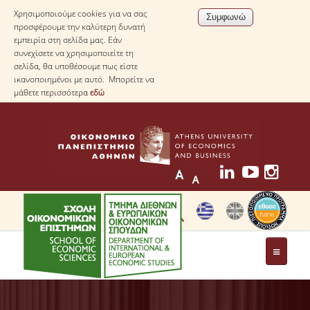
Χρησιμοποιούμε cookies για να σας
προσφέρουμε την καλύτερη δυνατή
εμπειρία στη σελίδα μας. Εάν
συνεχίσετε να χρησιμοποιείτε τη
σελίδα, θα υποθέσουμε πως είστε
ικανοποιημένοι με αυτό. Μπορείτε να
μάθετε περισσότερα
εδώ
ΤΟ ΤΜΗΜΑ
ΜΕ ΜΙΑ ΜΑΤΙΑ