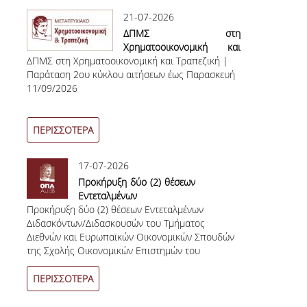
21-07-2026
ΟΡΟΙ, ΠΡΟΫΠΟΘΕΣΕΙΣ,
ΧΡΗΜΑΤΟΔΟΤΗΣΗ
ΔΠΜΣ στη
Χρηματοοικονομική και
ΛΙΣΤΑ ΣΥΝΕΡΓΑΖΟΜΕΝΩΝ
ΔΠΜΣ στη Χρηματοοικονομική και Τραπεζική |
Τραπεζική | Παράταση
ΠΑΝΕΠΙΣΤΗΜΙΩΝ
Παράταση 2ου κύκλου αιτήσεων έως Παρασκευή
2ου κύκλου αιτήσεων έως
11/09/2026
Παρασκευή 11/09/2026
ΑΝΑΚΟΙΝΩΣΕΙΣ
ΠΕΡΙΣΣΟΤΕΡΑ
ΤESTIMONIALS
ΕΠΙΚΟΙΝΩΝΙΑ & ΧΡΗΣΙΜΟΙ
17-07-2026
ΣΥΝΔΕΣΜΟΙ
Προκήρυξη δύο (2) θέσεων
Εντεταλμένων
ΑΠΟΤΕΛΕΣΜΑΤΑ ΣΤΑΔΙΟΔΡΟΜΙΑΣ
Προκήρυξη δύο (2) θέσεων Εντεταλμένων
Διδασκόντων/Διδασκουσών
Διδασκόντων/Διδασκουσών του Τμήματος
του Τμήματος Διεθνών και
Διεθνών και Ευρωπαϊκών Οικονομικών Σπουδών
Ευρωπαϊκών Οικονομικών
ΜΕΤΑΠΤΥΧΙΑΚΕΣ ΣΠΟΥΔΕΣ
της Σχολής Οικονομικών Επιστημών του
Σπουδών της Σχολής
Οικονομικού Πανεπιστημίου Αθηνών
Οικονομικών Επιστημών
ΜΕΤΑΠΤΥΧΙΑΚΑ ΠΡΟΓΡΑΜΜΑΤΑ
του Οικονομικού
ΠΕΡΙΣΣΟΤΕΡΑ
Πανεπιστημίου Αθηνών
ΔΙΔΑΚΤΟΡΙΚΟ ΠΡΟΓΡΑΜΜΑ