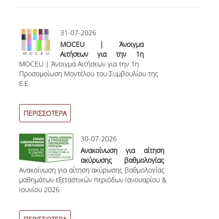
ΠΑΙΔΑΓΩΓΙΚΗ ΦΙΛΟΣΟΦΙΑ
ΤΕΧΝΟΛΟΓΙΚΗ ΕΝΣΩΜΑΤΩΣΗ
31-07-2026
MOCEU | Άνοιγμα
ΜΑΘΗΜΑΤΙΚΑ
Αιτήσεων για την 1η
MOCEU | Άνοιγμα Αιτήσεων για την 1η
Προσομοίωση Μοντέλου
ΑΓΓΛΙΚΑ
Προσομοίωση Μοντέλου του Συμβουλίου της
του Συμβουλίου της Ε.Ε.
Ε.Ε.
ΙΣΟΤΗΤΑ ΦΥΛΩΝ
ΑΠΟΤΕΛΕΣΜΑΤΑ ΣΤΑΔΙΟΔΡΟΜΙΑΣ
ΠΕΡΙΣΣΟΤΕΡΑ
ΠΡΟΠΤΥΧΙΑΚΕΣ ΣΠΟΥΔΕΣ
30-07-2026
Ανακοίνωση για αίτηση
ΓΙΑΤΙ ΔΕΟΣ
ακύρωσης βαθμολογίας
Ανακοίνωση για αίτηση ακύρωσης βαθμολογίας
μαθημάτων εξεταστικών
ΟΔΗΓΟΣ ΣΠΟΥΔΩΝ
μαθημάτων εξεταστικών περιόδων Ιανουαρίου &
περιόδων Ιανουαρίου &
Ιουνίου 2026
Ιουνίου 2026
ΠΡΟΓΡΑΜΜΑ ΣΠΟΥΔΩΝ
ΜΑΘΗΜΑΤΑ ΠΡΟΓΡΑΜΜΑΤΟΣ