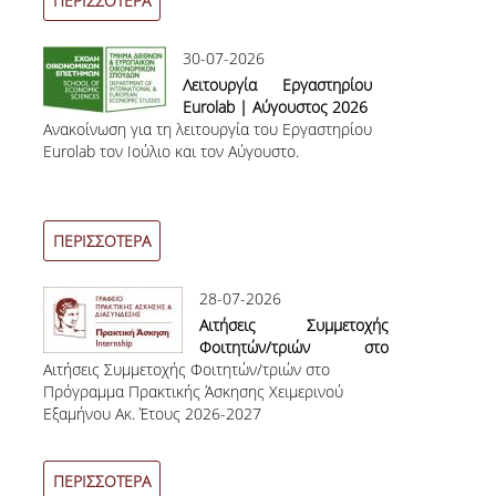
ΠΕΡΙΣΣΟΤΕΡΑ
ΣΠΟΥΔΩΝ
30-07-2026
ΚΑΤΕΥΘΥΝΣΕΙΣ ΣΠΟΥΔΩΝ & ΔΗΛΩΣΕΙΣ
Λειτουργία Εργαστηρίου
ΜΑΘΗΜΑΤΩΝ
Eurolab | Αύγουστος 2026
Ανακοίνωση για τη λειτουργία του Εργαστηρίου
ΜΑΘΗΜΑΤΑ ΕΠΙΛΟΓΗΣ ΑΠΟ ΑΛΛΑ
Eurolab τον Ιούλιο και τον Αύγουστο.
ΤΜΗΜΑΤΑ
ΣΥΣΤΗΜΑ ΔΙΔΑΣΚΑΛΙΑΣ ΚΑΙ ΕΞΕΤΑΣΕΩΝ
ΠΕΡΙΣΣΟΤΕΡΑ
ΥΠΟΣΤΗΡΙΞΗ ΣΠΟΥΔΩΝ
ΔΙΠΛΩΜΑΤΙΚΗ ΕΡΓΑΣΙΑ
28-07-2026
Αιτήσεις Συμμετοχής
Φοιτητών/τριών στο
ΓΕΝΙΚΕΣ ΠΛΗΡΟΦΟΡΙΕΣ
Αιτήσεις Συμμετοχής Φοιτητών/τριών στο
Πρόγραμμα Πρακτικής
Πρόγραμμα Πρακτικής Άσκησης Χειμερινού
Άσκησης Χειμερινού
ΟΔΗΓΙΕΣ ΓΙΑ ΤΗ ΣΥΜΜΕΤΟΧΗ
Εξαμήνου Ακ. Έτους 2026-2027
Εξαμήνου Ακ. Έτους 2026-
ΣΤΟ ΜΑΘΗΜΑ «ΣΕΜΙΝΑΡΙΟ ΚΑΙ
2027
ΔΙΠΛΩΜΑΤΙΚΗ ΕΡΓΑΣΙΑ»
ΠΕΡΙΣΣΟΤΕΡΑ
ΥΠΟΔΕΙΓΜΑΤΑ ΣΥΓΓΡΑΦΗΣ