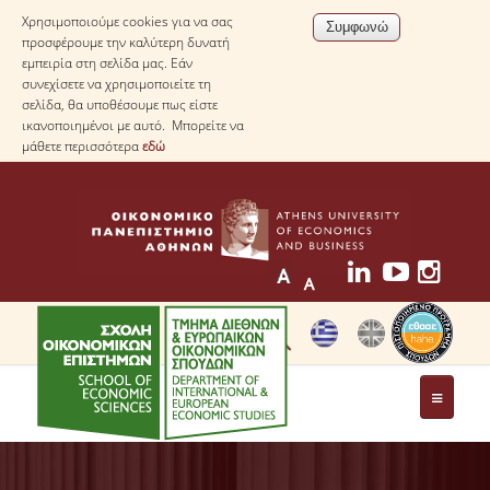
Χρησιμοποιούμε cookies για να σας
προσφέρουμε την καλύτερη δυνατή
εμπειρία στη σελίδα μας. Εάν
συνεχίσετε να χρησιμοποιείτε τη
σελίδα, θα υποθέσουμε πως είστε
ικανοποιημένοι με αυτό. Μπορείτε να
μάθετε περισσότερα
εδώ
ΤΟ ΤΜΗΜΑ
ΜΕ ΜΙΑ ΜΑΤΙΑ