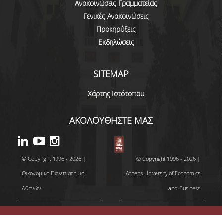
Ανακοινώσεις Γραμματείας
ΑΠΟ ΤΕΛΕΙΟΦΟΙΤΟΥΣ
Γενικές Ανακοινώσεις
ΕΚΘΕΣΕΙΣ ΕΞΩΤΕΡΙΚΗΣ
Προκηρύξεις
ΑΞΙΟΛΟΓΗΣΗΣ
Εκδηλώσεις
ΜΟ.ΔΙ.Π
SITEMAP
ΕΡΕΥΝΑ
Χάρτης Ιστότοπου
ΣΕΙΡΕΣ ΣΕΜΙΝΑΡΙΩΝ
ΑΚΟΛΟΥΘΗΣΤΕ ΜΑΣ
WORKING PAPERS
ΔΗΜΟΣΙΕΥΣΕΙΣ
© Copyright 1996 - 2026 |
© Copyright 1996 - 2026 |
ΔΙΟΡΓΑΝΩΣΗ ΣΥΝΕΔΡΙΩΝ
Οικονομικό Πανεπιστήμιο
Athens University of Economics
Αθηνών
and Business
ΑΛΛΕΣ ΔΡΑΣΤΗΡΙΟΤΗΤΕΣ ΜΕΛΩΝ ΔΕΠ
ΕΡΓΑΣΤΗΡΙΑ