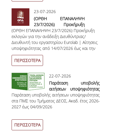
ΔΙΠΛΩΜΑΤΙΚΩΝ ΕΡΓΑΣΙΩΝ
23-07-2026
ΣΕΜΙΝΑΡΙΑ ΒΙΒΛΙΟΘΗΚΗΣ ΟΠΑ
(OΡΘΗ ΕΠΑΝΑΛΗΨΗ
ΓΙΑ ΤΗ ΔΙΠΛΩΜΑΤΙΚΗ ΕΡΓΑΣΙΑ
23/7/2026) Προκήρυξη
ΣΤΟ ΔΕΟΣ
(OΡΘΗ ΕΠΑΝΑΛΗΨΗ 23/7/2026) Προκήρυξη
εκλογών για την ανάδειξη
εκλογών για την ανάδειξη Διευθύντριας/
Διευθύντριας/Διευθυντή
ΠΡΑΚΤΙΚΗ ΑΣΚΗΣΗ
Διευθυντή του εργαστηρίου Eurolab | Aίτησεις
του εργαστηρίου
υποψηφιότητας από 14/07/2026 έως και την
Παρακολούθησης και
30/07/2026 και ώρα 23:59
Ανάλυσης Ευρωπαϊκών
ΓΕΝΙΚΕΣ ΠΛΗΡΟΦΟΡΙΕΣ
Υποθέσεων (Eurolab)
ΠΕΡΙΣΣΟΤΕΡΑ
ΟΡΟΙ, ΠΡΟΫΠΟΘΕΣΕΙΣ,
ΧΡΗΜΑΤΟΔΟΤΗΣΗ
22-07-2026
Παράταση υποβολής
ΚΑΝΟΝΙΣΜΟΣ
αιτήσεων υποψηφιότητας
Παράταση υποβολής αιτήσεων υποψηφιότητας
στα ΠΜΣ του Τμήματος
ΕΠΙΚΟΙΝΩΝΙΑ
στα ΠΜΣ του Τμήματος ΔΕΟΣ, Ακαδ. έτος 2026-
ΔΕΟΣ | Ακαδ. έτος 2026-
2027 έως 04/09/2026
2027
ΠΡΟΓΡΑΜΜΑ ERASMUS+
ΠΕΡΙΣΣΟΤΕΡΑ
ΓΕΝΙΚΕΣ ΠΛΗΡΟΦΟΡΙΕΣ