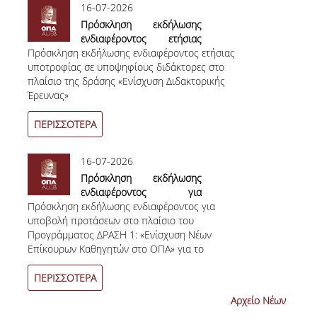
16-07-2026
ΚΑΝΟΝΙΣΜΟΣ ΛΕΙΤΟΥΡΓΙΑΣ
Πρόσκληση εκδήλωσης
ενδιαφέροντος ετήσιας
ΠΕΡΙΓΡΑΦΗ
Πρόσκληση εκδήλωσης ενδιαφέροντος ετήσιας
υποτροφίας σε
υποτροφίας σε υποψηφίους διδάκτορες στο
υποψηφίους διδάκτορες
ΑΙΤΗΣΕΙΣ
πλαίσιο της δράσης «Ενίσχυση Διδακτορικής
στο πλαίσιο της δράσης
Έρευνας»
«Ενίσχυση Διδακτορικής
Έρευνας»
ΝΕΑ - ΔΡΑΣΤΗΡΙΟΤΗΤΕΣ
ΠΕΡΙΣΣΟΤΕΡΑ
ΥΠΟΨΗΦΙΟΙ ΔΙΔΑΚΤΟΡΕΣ
16-07-2026
ΔΙΔΑΚΤΟΡΕΣ
Πρόσκληση εκδήλωσης
ενδιαφέροντος για
ΔΗΜΟΣΙΕΥΣΕΙΣ
Πρόσκληση εκδήλωσης ενδιαφέροντος για
υποβολή προτάσεων στο
υποβολή προτάσεων στο πλαίσιο του
πλαίσιο του
PUBLICATIONS IN REFEREED JOURNALS
Προγράμματος ΔΡΑΣΗ 1: «Ενίσχυση Νέων
Προγράμματος ΔΡΑΣΗ 1:
Επίκουρων Καθηγητών στο ΟΠΑ» για το
«Ενίσχυση Νέων
PUBLICATIONS IN BOOKS AND COLLECTIVE
ακαδημαϊκό έτος 2025-2026
Επίκουρων Καθηγητών στο
VOLUMES
ΟΠΑ» για το ακαδημαϊκό
ΠΕΡΙΣΣΟΤΕΡΑ
έτος 2025-2026
ΧΡΗΣΙΜΟΙ ΣΥΝΔΕΣΜΟΙ
Αρχείο Νέων