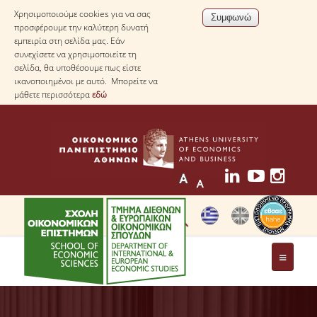
Χρησιμοποιούμε cookies για να σας
προσφέρουμε την καλύτερη δυνατή
εμπειρία στη σελίδα μας. Εάν
συνεχίσετε να χρησιμοποιείτε τη
σελίδα, θα υποθέσουμε πως είστε
ικανοποιημένοι με αυτό. Μπορείτε να
μάθετε περισσότερα
εδώ
ΤΟ ΤΜΗΜΑ
ΜΕ ΜΙΑ ΜΑΤΙΑ