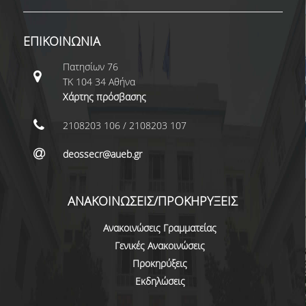
ΠΑΙΔΑΓΩΓΙΚΗ ΦΙΛΟΣΟΦΙΑ
ΤΕΧΝΟΛΟΓΙΚΗ ΕΝΣΩΜΑΤΩΣΗ
ΕΠΙΚΟΙΝΩΝΙΑ
Πατησίων 76
ΜΑΘΗΜΑΤΙΚΑ
ΤΚ 104 34 Αθήνα
ΑΓΓΛΙΚΑ
Χάρτης πρόσβασης
ΙΣΟΤΗΤΑ ΦΥΛΩΝ
2108203 106 / 2108203 107
ΑΠΟΤΕΛΕΣΜΑΤΑ ΣΤΑΔΙΟΔΡΟΜΙΑΣ
deossecr@aueb.gr
ΠΡΟΠΤΥΧΙΑΚΕΣ ΣΠΟΥΔΕΣ
ΑΝΑΚΟΙΝΩΣΕΙΣ/ΠΡΟΚΗΡΥΞΕΙΣ
ΓΙΑΤΙ ΔΕΟΣ
Ανακοινώσεις Γραμματείας
Γενικές Ανακοινώσεις
ΟΔΗΓΟΣ ΣΠΟΥΔΩΝ
Προκηρύξεις
ΠΡΟΓΡΑΜΜΑ ΣΠΟΥΔΩΝ
Εκδηλώσεις
ΜΑΘΗΜΑΤΑ ΠΡΟΓΡΑΜΜΑΤΟΣ