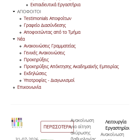
Εκπαιδευτικά Εργαστήρια
ΟΡΟΙ, ΠΡΟΫΠΟΘΕΣΕΙΣ,
ΑΠΟΦΟΙΤΟΙ
ΧΡΗΜΑΤΟΔΟΤΗΣΗ
Testimonials Αποφοίτων
Γραφείο Διασύνδεσης
ΛΙΣΤΑ ΣΥΝΕΡΓΑΖΟΜΕΝΩΝ
Αποφοιτώντας από το Τμήμα
ΠΑΝΕΠΙΣΤΗΜΙΩΝ
Νέα
Ανακοινώσεις Γραμματείας
ΑΝΑΚΟΙΝΩΣΕΙΣ
Γενικές Ανακοινώσεις
ΤESTIMONIALS
Προκηρύξεις
Προκηρύξεις Απόκτησης Ακαδημαϊκής Εμπειρίας
ΕΠΙΚΟΙΝΩΝΙΑ & ΧΡΗΣΙΜΟΙ
Εκδηλώσεις
ΣΥΝΔΕΣΜΟΙ
Υποτροφίες - Διαγωνισμοί
Επικοινωνία
ΑΠΟΤΕΛΕΣΜΑΤΑ ΣΤΑΔΙΟΔΡΟΜΙΑΣ
ΜΕΤΑΠΤΥΧΙΑΚΕΣ ΣΠΟΥΔΕΣ
η εκδήλωσης
Ανακοίνωση
28
Λειτουργία
ΜΕΤΑΠΤΥΧΙΑΚΑ ΠΡΟΓΡΑΜΜΑΤΑ
οντος
για αίτηση
ΠΕΡΙΣΣΟΤΕΡΑ
Εργαστηρίου
Αι
ολή
ακύρωσης
Ανακοίνωση
Eurolab |
Συ
ΔΙΔΑΚΤΟΡΙΚΟ ΠΡΟΓΡΑΜΜΑ
ν στο
βαθμολογίας
31-07-2026