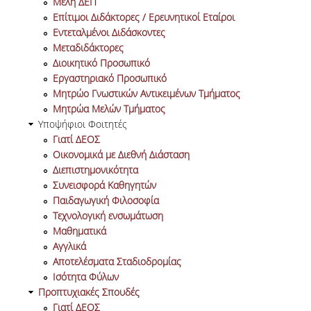
Μέλη ΔΕΠ
ΜΕΤΑΔΙΔΑΚΤΟΡΕΣ
Επίτιμοι Διδάκτορες / Ερευνητικοί Εταίροι
Εντεταλμένοι Διδάσκοντες
ΔΙΟΙΚΗΤΙΚΟ ΠΡΟΣΩΠΙΚΟ
Μεταδιδάκτορες
Διοικητικό Προσωπικό
ΕΡΓΑΣΤΗΡΙΑΚΟ ΠΡΟΣΩΠΙΚΟ
Εργαστηριακό Προσωπικό
Μητρώο Γνωστικών Αντικειμένων Τμήματος
ΜΗΤΡΩΟ ΓΝΩΣΤΙΚΩΝ ΑΝΤΙΚΕΙΜΕΝΩΝ
Μητρώα Μελών Τμήματος
ΤΜΗΜΑΤΟΣ
Υποψήφιοι Φοιτητές
Γιατί ΔΕΟΣ
ΜΗΤΡΩΑ ΜΕΛΩΝ ΤΜΗΜΑΤΟΣ
Οικονομικά με Διεθνή Διάσταση
Διεπιστημονικότητα
ΥΠΟΨΗΦΙΟΙ ΦΟΙΤΗΤΕΣ
Συνεισφορά Καθηγητών
Παιδαγωγική Φιλοσοφία
ΓΙΑΤΙ ΔΕΟΣ
Τεχνολογική ενσωμάτωση
Μαθηματικά
ΟΙΚΟΝΟΜΙΚΑ ΜΕ ΔΙΕΘΝΗ ΔΙΑΣΤΑΣΗ
Αγγλικά
Αποτελέσματα Σταδιοδρομίας
ΔΙΕΠΙΣΤΗΜΟΝΙΚΟΤΗΤΑ
Ισότητα Φύλων
Προπτυχιακές Σπουδές
ΣΥΝΕΙΣΦΟΡΑ ΚΑΘΗΓΗΤΩΝ
Γιατί ΔΕΟΣ