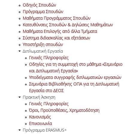
ΠΑΙΔΑΓΩΓΙΚΗ ΦΙΛΟΣΟΦΙΑ
Οδηγός Σπουδών
Πρόγραμμα Σπουδών
ΤΕΧΝΟΛΟΓΙΚΗ ΕΝΣΩΜΑΤΩΣΗ
Μαθήματα Προγράμματος Σπουδών
Κατευθύνσεις Σπουδών & Δηλώσεις Μαθημάτων
ΜΑΘΗΜΑΤΙΚΑ
Μαθήματα Επιλογής από άλλα Τμήματα
Σύστημα διδασκαλίας και εξετάσεων
ΑΓΓΛΙΚΑ
Υποστήριξη σπουδών
Διπλωματική Εργασία
ΙΣΟΤΗΤΑ ΦΥΛΩΝ
Γενικές Πληροφορίες
Οδηγίες για τη συμμετοχή στο μάθημα «Σεμινάριο
ΑΠΟΤΕΛΕΣΜΑΤΑ ΣΤΑΔΙΟΔΡΟΜΙΑΣ
και Διπλωματική Εργασία»
Υποδείγματα συγγραφής διπλωματικών εργασιών
ΠΡΟΠΤΥΧΙΑΚΕΣ ΣΠΟΥΔΕΣ
Σεμινάρια Βιβλιοθήκης ΟΠΑ για τη Διπλωματική
Εργασία στο ΔΕΟΣ
ΓΙΑΤΙ ΔΕΟΣ
Πρακτική Άσκηση
Γενικές Πληροφορίες
ΟΔΗΓΟΣ ΣΠΟΥΔΩΝ
Όροι, Προϋποθέσεις, Χρηματοδότηση
Κανονισμός
ΠΡΟΓΡΑΜΜΑ ΣΠΟΥΔΩΝ
Επικοινωνία
Πρόγραμμα ERASMUS+
ΜΑΘΗΜΑΤΑ ΠΡΟΓΡΑΜΜΑΤΟΣ