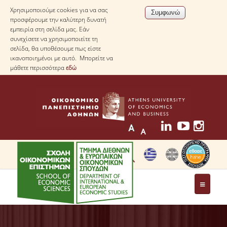
Χρησιμοποιούμε cookies για να σας
προσφέρουμε την καλύτερη δυνατή
εμπειρία στη σελίδα μας. Εάν
συνεχίσετε να χρησιμοποιείτε τη
σελίδα, θα υποθέσουμε πως είστε
ικανοποιημένοι με αυτό. Μπορείτε να
μάθετε περισσότερα
εδώ
ΤΟ ΤΜΗΜΑ
ΜΕ ΜΙΑ ΜΑΤΙΑ