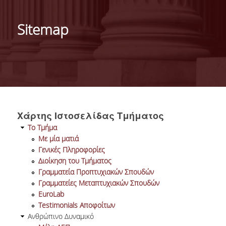
ΓΕΝΙΚΕΣ ΠΛΗΡΟΦΟΡΙΕΣ
Sitemap
ΔΙΟΙΚΗΣΗ ΤΟΥ ΤΜΗΜΑΤΟΣ
ΓΡΑΜΜΑΤΕΙΑ ΠΡΟΠΤΥΧΙΑΚΩΝ ΣΠΟΥΔΩΝ
ΓΡΑΜΜΑΤΕΙΕΣ ΜΕΤΑΠΤΥΧΙΑΚΩΝ ΣΠΟΥΔΩΝ
EUROLAB
Χάρτης Ιστοσελίδας Τμήματος
TESTIMONIALS ΑΠΟΦΟΙΤΩΝ
Το Τμήμα
Με μία ματιά
ΑΝΘΡΩΠΙΝΟ ΔΥΝΑΜΙΚΟ
Γενικές Πληροφορίες
Διοίκηση του Τμήματος
ΜΕΛΗ ΔΕΠ
Γραμματεία Προπτυχιακών Σπουδών
Γραμματείες Μεταπτυχιακών Σπουδών
ΕΠΙΤΙΜΟΙ ΔΙΔΑΚΤΟΡΕΣ / ΕΡΕΥΝΗΤΙΚΟΙ
EuroLab
ΕΤΑΙΡΟΙ
Testimonials Αποφοίτων
Ανθρώπινο Δυναμικό
ΕΝΤΕΤΑΛΜΕΝΟΙ ΔΙΔΑΣΚΟΝΤΕΣ