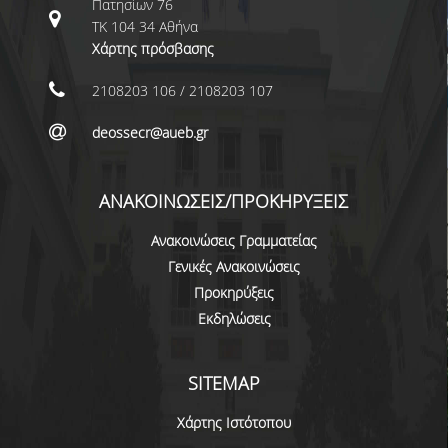
Πατησίων 76
ΕΠΙΚΟΙΝΩΝΙΑ
ΤΚ 104 34 Αθήνα
Χάρτης πρόσβασης
ΠΕΡΙΒΑΛΛΟΝ - ΥΠΟΔΟΜΗ
2108203 106 / 2108203 107
ΔΙΑΣΦΑΛΙΣΗ ΠΟΙΟΤΗΤΑΣ
deossecr@aueb.gr
ΠΟΛΙΤΙΚΗ ΠΟΙΟΤΗΤΑΣ
ΠΟΛΙΤΙΚΗ ΠΟΙΟΤΗΤΑΣ ΤΟΥ ΠΠΣ
ΑΝΑΚΟΙΝΩΣΕΙΣ/ΠΡΟΚΗΡΥΞΕΙΣ
ΣΤΡΑΤΗΓΙΚΗ ΠΡΟΠΤΥΧΙΑΚΟΥ
Ανακοινώσεις Γραμματείας
ΠΡΟΓΡΑΜΜΑΤΟΣ ΤΜΗΜΑΤΟΣ
Γενικές Ανακοινώσεις
ΔΕΔΟΜΕΝΑ ΠΟΙΟΤΗΤΑΣ
Προκηρύξεις
Εκδηλώσεις
ΠΙΣΤΟΠΟΙΗΣΗ
ΑΞΙΟΛΟΓΗΣΗ
SITEMAP
Χάρτης Ιστότοπου
ΑΠΟ ΠΡΟΠΤΥΧΙΑΚΟΥΣ ΦΟΙΤΗΤΕΣ