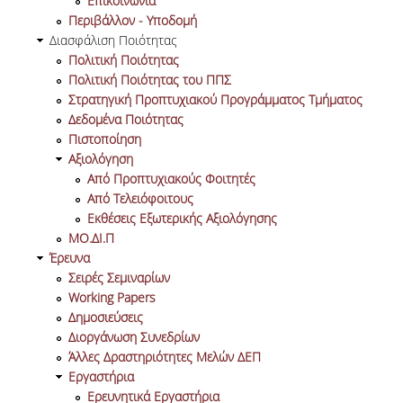
Επικοινωνία
ΔΙΠΛΩΜΑΤΙΚΩΝ ΕΡΓΑΣΙΩΝ
Περιβάλλον - Υποδομή
Διασφάλιση Ποιότητας
ΣΕΜΙΝΑΡΙΑ ΒΙΒΛΙΟΘΗΚΗΣ ΟΠΑ
Πολιτική Ποιότητας
ΓΙΑ ΤΗ ΔΙΠΛΩΜΑΤΙΚΗ ΕΡΓΑΣΙΑ
Πολιτική Ποιότητας του ΠΠΣ
ΣΤΟ ΔΕΟΣ
Στρατηγική Προπτυχιακού Προγράμματος Τμήματος
Δεδομένα Ποιότητας
ΠΡΑΚΤΙΚΗ ΑΣΚΗΣΗ
Πιστοποίηση
Αξιολόγηση
ΓΕΝΙΚΕΣ ΠΛΗΡΟΦΟΡΙΕΣ
Από Προπτυχιακούς Φοιτητές
Από Τελειόφοιτους
ΟΡΟΙ, ΠΡΟΫΠΟΘΕΣΕΙΣ,
Εκθέσεις Εξωτερικής Αξιολόγησης
ΧΡΗΜΑΤΟΔΟΤΗΣΗ
ΜΟ.ΔΙ.Π
Έρευνα
ΚΑΝΟΝΙΣΜΟΣ
Σειρές Σεμιναρίων
Working Papers
ΕΠΙΚΟΙΝΩΝΙΑ
Δημοσιεύσεις
Διοργάνωση Συνεδρίων
ΠΡΟΓΡΑΜΜΑ ERASMUS+
Άλλες Δραστηριότητες Μελών ΔΕΠ
Εργαστήρια
ΓΕΝΙΚΕΣ ΠΛΗΡΟΦΟΡΙΕΣ
Ερευνητικά Εργαστήρια