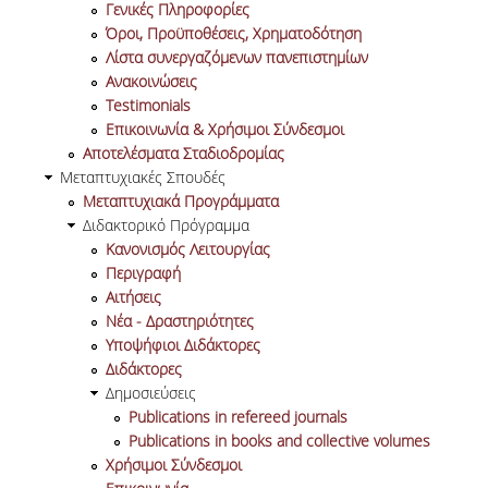
Γενικές Πληροφορίες
ΣΠΟΥΔΩΝ
Όροι, Προϋποθέσεις, Χρηματοδότηση
Λίστα συνεργαζόμενων πανεπιστημίων
ΚΑΤΕΥΘΥΝΣΕΙΣ ΣΠΟΥΔΩΝ & ΔΗΛΩΣΕΙΣ
Ανακοινώσεις
ΜΑΘΗΜΑΤΩΝ
Τestimonials
Επικοινωνία & Χρήσιμοι Σύνδεσμοι
ΜΑΘΗΜΑΤΑ ΕΠΙΛΟΓΗΣ ΑΠΟ ΑΛΛΑ
Αποτελέσματα Σταδιοδρομίας
ΤΜΗΜΑΤΑ
Μεταπτυχιακές Σπουδές
ΣΥΣΤΗΜΑ ΔΙΔΑΣΚΑΛΙΑΣ ΚΑΙ ΕΞΕΤΑΣΕΩΝ
Μεταπτυχιακά Προγράμματα
Διδακτορικό Πρόγραμμα
ΥΠΟΣΤΗΡΙΞΗ ΣΠΟΥΔΩΝ
Κανονισμός Λειτουργίας
Περιγραφή
ΔΙΠΛΩΜΑΤΙΚΗ ΕΡΓΑΣΙΑ
Αιτήσεις
Νέα - Δραστηριότητες
ΓΕΝΙΚΕΣ ΠΛΗΡΟΦΟΡΙΕΣ
Υποψήφιοι Διδάκτορες
Διδάκτορες
ΟΔΗΓΙΕΣ ΓΙΑ ΤΗ ΣΥΜΜΕΤΟΧΗ
Δημοσιεύσεις
ΣΤΟ ΜΑΘΗΜΑ «ΣΕΜΙΝΑΡΙΟ ΚΑΙ
Publications in refereed journals
ΔΙΠΛΩΜΑΤΙΚΗ ΕΡΓΑΣΙΑ»
Publications in books and collective volumes
Χρήσιμοι Σύνδεσμοι
ΥΠΟΔΕΙΓΜΑΤΑ ΣΥΓΓΡΑΦΗΣ