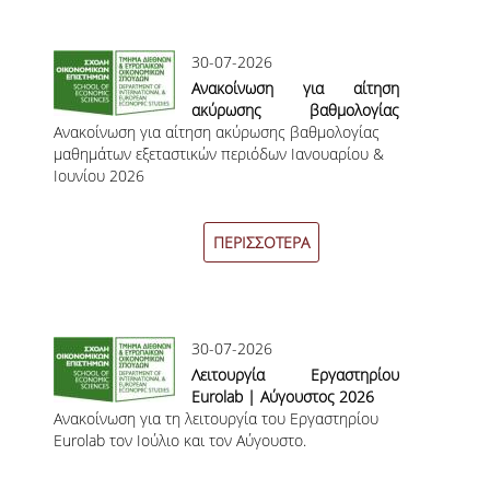
ΜΕΤΑΔΙΔΑΚΤΟΡΕΣ
30-07-2026
ΔΙΟΙΚΗΤΙΚΟ ΠΡΟΣΩΠΙΚΟ
Ανακοίνωση για αίτηση
ακύρωσης βαθμολογίας
ΕΡΓΑΣΤΗΡΙΑΚΟ ΠΡΟΣΩΠΙΚΟ
Ανακοίνωση για αίτηση ακύρωσης βαθμολογίας
μαθημάτων εξεταστικών
μαθημάτων εξεταστικών περιόδων Ιανουαρίου &
περιόδων Ιανουαρίου &
ΜΗΤΡΩΟ ΓΝΩΣΤΙΚΩΝ ΑΝΤΙΚΕΙΜΕΝΩΝ
Ιουνίου 2026
Ιουνίου 2026
ΤΜΗΜΑΤΟΣ
ΜΗΤΡΩΑ ΜΕΛΩΝ ΤΜΗΜΑΤΟΣ
ΠΕΡΙΣΣΟΤΕΡΑ
ΥΠΟΨΗΦΙΟΙ ΦΟΙΤΗΤΕΣ
ΓΙΑΤΙ ΔΕΟΣ
30-07-2026
ΟΙΚΟΝΟΜΙΚΑ ΜΕ ΔΙΕΘΝΗ ΔΙΑΣΤΑΣΗ
Λειτουργία Εργαστηρίου
Eurolab | Αύγουστος 2026
ΔΙΕΠΙΣΤΗΜΟΝΙΚΟΤΗΤΑ
Ανακοίνωση για τη λειτουργία του Εργαστηρίου
Eurolab τον Ιούλιο και τον Αύγουστο.
ΣΥΝΕΙΣΦΟΡΑ ΚΑΘΗΓΗΤΩΝ