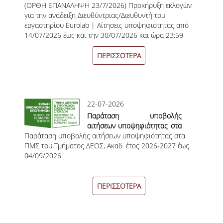
(OΡΘΗ ΕΠΑΝΑΛΗΨΗ 23/7/2026) Προκήρυξη εκλογών
εκλογών για την ανάδειξη
ΣΠΟΥΔΩΝ
για την ανάδειξη Διευθύντριας/Διευθυντή του
Διευθύντριας/Διευθυντή του
εργαστηρίου Eurolab | Aίτησεις υποψηφιότητας από
εργαστηρίου
ΚΑΤΕΥΘΥΝΣΕΙΣ ΣΠΟΥΔΩΝ & ΔΗΛΩΣΕΙΣ
14/07/2026 έως και την 30/07/2026 και ώρα 23:59
Παρακολούθησης και
ΜΑΘΗΜΑΤΩΝ
Ανάλυσης Ευρωπαϊκών
Υποθέσεων (Eurolab)
ΠΕΡΙΣΣΟΤΕΡΑ
ΜΑΘΗΜΑΤΑ ΕΠΙΛΟΓΗΣ ΑΠΟ ΑΛΛΑ
ΤΜΗΜΑΤΑ
ΣΥΣΤΗΜΑ ΔΙΔΑΣΚΑΛΙΑΣ ΚΑΙ ΕΞΕΤΑΣΕΩΝ
22-07-2026
ΥΠΟΣΤΗΡΙΞΗ ΣΠΟΥΔΩΝ
Παράταση υποβολής
αιτήσεων υποψηφιότητας στα
ΔΙΠΛΩΜΑΤΙΚΗ ΕΡΓΑΣΙΑ
Παράταση υποβολής αιτήσεων υποψηφιότητας στα
ΠΜΣ του Τμήματος ΔΕΟΣ |
ΠΜΣ του Τμήματος ΔΕΟΣ, Ακαδ. έτος 2026-2027 έως
Ακαδ. έτος 2026-2027
04/09/2026
ΓΕΝΙΚΕΣ ΠΛΗΡΟΦΟΡΙΕΣ
ΟΔΗΓΙΕΣ ΓΙΑ ΤΗ ΣΥΜΜΕΤΟΧΗ
ΠΕΡΙΣΣΟΤΕΡΑ
ΣΤΟ ΜΑΘΗΜΑ «ΣΕΜΙΝΑΡΙΟ ΚΑΙ
ΔΙΠΛΩΜΑΤΙΚΗ ΕΡΓΑΣΙΑ»
ΥΠΟΔΕΙΓΜΑΤΑ ΣΥΓΓΡΑΦΗΣ