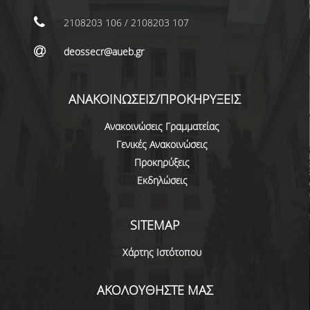
ΕΠΙΚΟΙΝΩΝΙΑ
2108203 106 / 2108203 107
ΠΕΡΙΒΑΛΛΟΝ - ΥΠΟΔΟΜΗ
deossecr@aueb.gr
ΔΙΑΣΦΑΛΙΣΗ ΠΟΙΟΤΗΤΑΣ
ΑΝΑΚΟΙΝΩΣΕΙΣ/ΠΡΟΚΗΡΥΞΕΙΣ
ΠΟΛΙΤΙΚΗ ΠΟΙΟΤΗΤΑΣ
Ανακοινώσεις Γραμματείας
ΠΟΛΙΤΙΚΗ ΠΟΙΟΤΗΤΑΣ ΤΟΥ ΠΠΣ
Γενικές Ανακοινώσεις
ΣΤΡΑΤΗΓΙΚΗ ΠΡΟΠΤΥΧΙΑΚΟΥ
Προκηρύξεις
ΠΡΟΓΡΑΜΜΑΤΟΣ ΤΜΗΜΑΤΟΣ
Εκδηλώσεις
ΔΕΔΟΜΕΝΑ ΠΟΙΟΤΗΤΑΣ
SITEMAP
ΠΙΣΤΟΠΟΙΗΣΗ
Χάρτης Ιστότοπου
ΑΞΙΟΛΟΓΗΣΗ
ΑΚΟΛΟΥΘΗΣΤΕ ΜΑΣ
ΑΠΟ ΠΡΟΠΤΥΧΙΑΚΟΥΣ ΦΟΙΤΗΤΕΣ