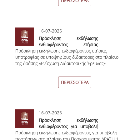
Πανεπιστημίου Αθηνών
ΠΕΡΙΣΣΟΤΕΡΑ
ΟΡΟΙ, ΠΡΟΫΠΟΘΕΣΕΙΣ,
ΧΡΗΜΑΤΟΔΟΤΗΣΗ
ΛΙΣΤΑ ΣΥΝΕΡΓΑΖΟΜΕΝΩΝ
16-07-2026
ΠΑΝΕΠΙΣΤΗΜΙΩΝ
Πρόσκληση εκδήλωσης
ενδιαφέροντος ετήσιας
ΑΝΑΚΟΙΝΩΣΕΙΣ
Πρόσκληση εκδήλωσης ενδιαφέροντος ετήσιας
υποτροφίας σε υποψηφίους
υποτροφίας σε υποψηφίους διδάκτορες στο πλαίσιο
διδάκτορες στο πλαίσιο της
ΤESTIMONIALS
της δράσης «Ενίσχυση Διδακτορικής Έρευνας»
δράσης «Ενίσχυση
Διδακτορικής Έρευνας»
ΕΠΙΚΟΙΝΩΝΙΑ & ΧΡΗΣΙΜΟΙ
ΣΥΝΔΕΣΜΟΙ
ΠΕΡΙΣΣΟΤΕΡΑ
ΑΠΟΤΕΛΕΣΜΑΤΑ ΣΤΑΔΙΟΔΡΟΜΙΑΣ
ΜΕΤΑΠΤΥΧΙΑΚΕΣ ΣΠΟΥΔΕΣ
16-07-2026
Πρόσκληση εκδήλωσης
ΜΕΤΑΠΤΥΧΙΑΚΑ ΠΡΟΓΡΑΜΜΑΤΑ
ενδιαφέροντος για υποβολή
Πρόσκληση εκδήλωσης ενδιαφέροντος για υποβολή
προτάσεων στο πλαίσιο του
ΔΙΔΑΚΤΟΡΙΚΟ ΠΡΟΓΡΑΜΜΑ
προτάσεων στο πλαίσιο του Προγράμματος ΔΡΑΣΗ 1:
Προγράμματος ΔΡΑΣΗ 1: