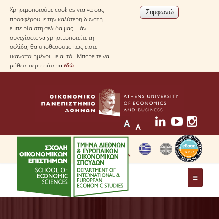
Χρησιμοποιούμε cookies για να σας
προσφέρουμε την καλύτερη δυνατή
εμπειρία στη σελίδα μας. Εάν
συνεχίσετε να χρησιμοποιείτε τη
σελίδα, θα υποθέσουμε πως είστε
ικανοποιημένοι με αυτό. Μπορείτε να
μάθετε περισσότερα
εδώ
ΤΟ ΤΜΗΜΑ
ΜΕ ΜΙΑ ΜΑΤΙΑ