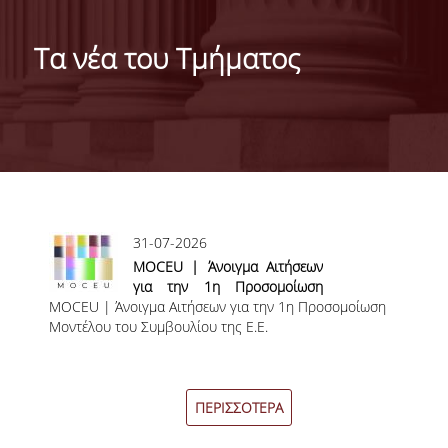
ΓΕΝΙΚΕΣ ΠΛΗΡΟΦΟΡΙΕΣ
Τα νέα του Τμήματος
ΔΙΟΙΚΗΣΗ ΤΟΥ ΤΜΗΜΑΤΟΣ
ΓΡΑΜΜΑΤΕΙΑ ΠΡΟΠΤΥΧΙΑΚΩΝ ΣΠΟΥΔΩΝ
ΓΡΑΜΜΑΤΕΙΕΣ ΜΕΤΑΠΤΥΧΙΑΚΩΝ ΣΠΟΥΔΩΝ
EUROLAB
Σελίδες
31-07-2026
TESTIMONIALS ΑΠΟΦΟΙΤΩΝ
MOCEU | Άνοιγμα Αιτήσεων
ΑΝΘΡΩΠΙΝΟ ΔΥΝΑΜΙΚΟ
για την 1η Προσομοίωση
MOCEU | Άνοιγμα Αιτήσεων για την 1η Προσομοίωση
Μοντέλου του Συμβουλίου
Μοντέλου του Συμβουλίου της Ε.Ε.
της Ε.Ε.
ΜΕΛΗ ΔΕΠ
ΕΠΙΤΙΜΟΙ ΔΙΔΑΚΤΟΡΕΣ / ΕΡΕΥΝΗΤΙΚΟΙ
ΕΤΑΙΡΟΙ
ΠΕΡΙΣΣΟΤΕΡΑ
ΕΝΤΕΤΑΛΜΕΝΟΙ ΔΙΔΑΣΚΟΝΤΕΣ