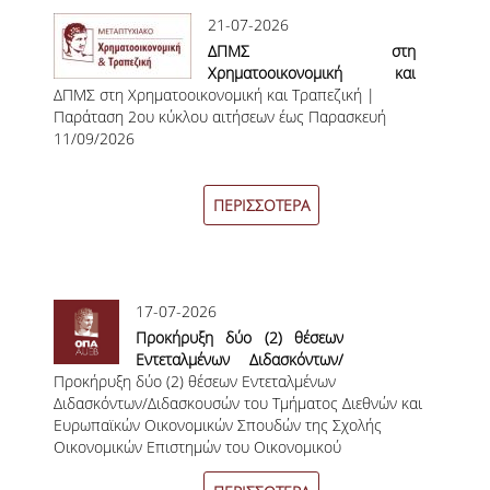
ΔΙΠΛΩΜΑΤΙΚΩΝ ΕΡΓΑΣΙΩΝ
21-07-2026
ΔΠΜΣ στη
ΣΕΜΙΝΑΡΙΑ ΒΙΒΛΙΟΘΗΚΗΣ ΟΠΑ
Χρηματοοικονομική και
ΓΙΑ ΤΗ ΔΙΠΛΩΜΑΤΙΚΗ ΕΡΓΑΣΙΑ
ΔΠΜΣ στη Χρηματοοικονομική και Τραπεζική |
Τραπεζική | Παράταση 2ου
ΣΤΟ ΔΕΟΣ
Παράταση 2ου κύκλου αιτήσεων έως Παρασκευή
κύκλου αιτήσεων έως
11/09/2026
Παρασκευή 11/09/2026
ΠΡΑΚΤΙΚΗ ΑΣΚΗΣΗ
ΠΕΡΙΣΣΟΤΕΡΑ
ΓΕΝΙΚΕΣ ΠΛΗΡΟΦΟΡΙΕΣ
ΟΡΟΙ, ΠΡΟΫΠΟΘΕΣΕΙΣ,
ΧΡΗΜΑΤΟΔΟΤΗΣΗ
17-07-2026
ΚΑΝΟΝΙΣΜΟΣ
Προκήρυξη δύο (2) θέσεων
Εντεταλμένων Διδασκόντων/
ΕΠΙΚΟΙΝΩΝΙΑ
Προκήρυξη δύο (2) θέσεων Εντεταλμένων
Διδασκουσών του Τμήματος
Διδασκόντων/Διδασκουσών του Τμήματος Διεθνών και
Διεθνών και Ευρωπαϊκών
ΠΡΟΓΡΑΜΜΑ ERASMUS+
Ευρωπαϊκών Οικονομικών Σπουδών της Σχολής
Οικονομικών Σπουδών της
Οικονομικών Επιστημών του Οικονομικού
Σχολής Οικονομικών
Πανεπιστημίου Αθηνών
Επιστημών του Οικονομικού
ΓΕΝΙΚΕΣ ΠΛΗΡΟΦΟΡΙΕΣ