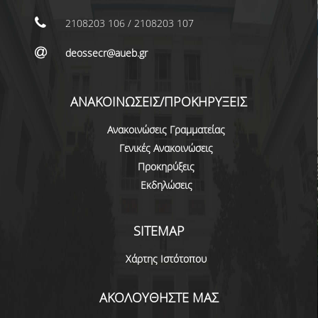
ΕΠΙΚΟΙΝΩΝΙΑ
2108203 106 / 2108203 107
ΠΕΡΙΒΑΛΛΟΝ - ΥΠΟΔΟΜΗ
deossecr@aueb.gr
ΔΙΑΣΦΑΛΙΣΗ ΠΟΙΟΤΗΤΑΣ
ΑΝΑΚΟΙΝΩΣΕΙΣ/ΠΡΟΚΗΡΥΞΕΙΣ
ΠΟΛΙΤΙΚΗ ΠΟΙΟΤΗΤΑΣ
Ανακοινώσεις Γραμματείας
ΠΟΛΙΤΙΚΗ ΠΟΙΟΤΗΤΑΣ ΤΟΥ ΠΠΣ
Γενικές Ανακοινώσεις
ΣΤΡΑΤΗΓΙΚΗ ΠΡΟΠΤΥΧΙΑΚΟΥ
Προκηρύξεις
ΠΡΟΓΡΑΜΜΑΤΟΣ ΤΜΗΜΑΤΟΣ
Εκδηλώσεις
ΔΕΔΟΜΕΝΑ ΠΟΙΟΤΗΤΑΣ
SITEMAP
ΠΙΣΤΟΠΟΙΗΣΗ
Χάρτης Ιστότοπου
ΑΞΙΟΛΟΓΗΣΗ
ΑΚΟΛΟΥΘΗΣΤΕ ΜΑΣ
ΑΠΟ ΠΡΟΠΤΥΧΙΑΚΟΥΣ ΦΟΙΤΗΤΕΣ