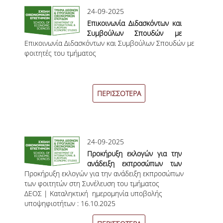
ΔΙΠΛΩΜΑΤΙΚΩΝ ΕΡΓΑΣΙΩΝ
24-09-2025
Επικοινωνία Διδασκόντων και
ΣΕΜΙΝΑΡΙΑ ΒΙΒΛΙΟΘΗΚΗΣ ΟΠΑ
Συμβούλων Σπουδών με
ΓΙΑ ΤΗ ΔΙΠΛΩΜΑΤΙΚΗ ΕΡΓΑΣΙΑ
Επικοινωνία Διδασκόντων και Συμβούλων Σπουδών με
φοιτητές του τμήματος |
ΣΤΟ ΔΕΟΣ
φοιτητές του τμήματος
Χειμερινό Εξάμηνο 2025-26
ΠΡΑΚΤΙΚΗ ΑΣΚΗΣΗ
ΠΕΡΙΣΣΟΤΕΡΑ
ΓΕΝΙΚΕΣ ΠΛΗΡΟΦΟΡΙΕΣ
ΟΡΟΙ, ΠΡΟΫΠΟΘΕΣΕΙΣ,
ΧΡΗΜΑΤΟΔΟΤΗΣΗ
24-09-2025
ΚΑΝΟΝΙΣΜΟΣ
Προκήρυξη εκλογών για την
ανάδειξη εκπροσώπων των
ΕΠΙΚΟΙΝΩΝΙΑ
Προκήρυξη εκλογών για την ανάδειξη εκπροσώπων
φοιτητών στη Συνέλευση του
των φοιτητών στη Συνέλευση του τμήματος
τμήματος ΔΕΟΣ
ΠΡΟΓΡΑΜΜΑ ERASMUS+
ΔΕΟΣ | Καταληκτική ημερομηνία υποβολής
υποψηφιοτήτων : 16.10.2025
ΓΕΝΙΚΕΣ ΠΛΗΡΟΦΟΡΙΕΣ