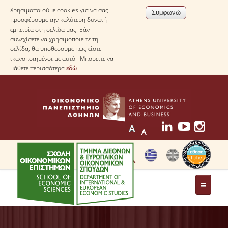
Χρησιμοποιούμε cookies για να σας
προσφέρουμε την καλύτερη δυνατή
εμπειρία στη σελίδα μας. Εάν
συνεχίσετε να χρησιμοποιείτε τη
σελίδα, θα υποθέσουμε πως είστε
ικανοποιημένοι με αυτό. Μπορείτε να
μάθετε περισσότερα
εδώ
ΤΟ ΤΜΗΜΑ
ΜΕ ΜΙΑ ΜΑΤΙΑ