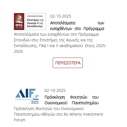
ΜΕΤΑΔΙΔΑΚΤΟΡΕΣ
02-10-2025
ΔΙΟΙΚΗΤΙΚΟ ΠΡΟΣΩΠΙΚΟ
Αποτελέσματα των
εισαχθέντων στο Πρόγραμμα
ΕΡΓΑΣΤΗΡΙΑΚΟ ΠΡΟΣΩΠΙΚΟ
Αποτελέσματα των εισαχθέντων στο Πρόγραμμα
Σπουδών στις Επιστήμες της
Σπουδών στις Επιστήμες της Αγωγής και της
Αγωγής και της Εκπαίδευσης,
ΜΗΤΡΩΟ ΓΝΩΣΤΙΚΩΝ ΑΝΤΙΚΕΙΜΕΝΩΝ
Εκπαίδευσης, ΠΑΔ Ι και ΙΙ ακαδημαϊκού έτους 2025-
ΠΑΔ Ι και ΙΙ ακαδημαϊκού
ΤΜΗΜΑΤΟΣ
2026
έτους 2025-2026
ΜΗΤΡΩΑ ΜΕΛΩΝ ΤΜΗΜΑΤΟΣ
ΠΕΡΙΣΣΟΤΕΡΑ
ΥΠΟΨΗΦΙΟΙ ΦΟΙΤΗΤΕΣ
ΓΙΑΤΙ ΔΕΟΣ
02-10-2025
ΟΙΚΟΝΟΜΙΚΑ ΜΕ ΔΙΕΘΝΗ ΔΙΑΣΤΑΣΗ
Πρόσκληση Φοιτητών του
Οικονομικού Πανεπιστημίου
ΔΙΕΠΙΣΤΗΜΟΝΙΚΟΤΗΤΑ
Πρόσκληση Φοιτητών του Οικονομικού
Αθηνών στο 8ο Athens
Πανεπιστημίου Αθηνών στο 8ο Athens Investment
Investment Forum
Forum
ΣΥΝΕΙΣΦΟΡΑ ΚΑΘΗΓΗΤΩΝ