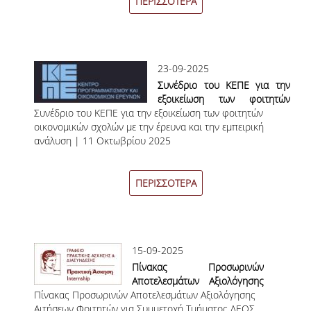
ΠΕΡΙΣΣΟΤΕΡΑ
ΟΡΟΙ, ΠΡΟΫΠΟΘΕΣΕΙΣ,
ΧΡΗΜΑΤΟΔΟΤΗΣΗ
ΛΙΣΤΑ ΣΥΝΕΡΓΑΖΟΜΕΝΩΝ
23-09-2025
ΠΑΝΕΠΙΣΤΗΜΙΩΝ
Συνέδριο του ΚΕΠΕ για την
εξοικείωση των φοιτητών
ΑΝΑΚΟΙΝΩΣΕΙΣ
Συνέδριο του ΚΕΠΕ για την εξοικείωση των φοιτητών
οικονομικών σχολών με την
οικονομικών σχολών με την έρευνα και την εμπειρική
έρευνα και την εμπειρική
ΤESTIMONIALS
ανάλυση | 11 Οκτωβρίου 2025
ανάλυση | 11 Οκτωβρίου
2025
ΕΠΙΚΟΙΝΩΝΙΑ & ΧΡΗΣΙΜΟΙ
ΣΥΝΔΕΣΜΟΙ
ΠΕΡΙΣΣΟΤΕΡΑ
ΑΠΟΤΕΛΕΣΜΑΤΑ ΣΤΑΔΙΟΔΡΟΜΙΑΣ
ΜΕΤΑΠΤΥΧΙΑΚΕΣ ΣΠΟΥΔΕΣ
15-09-2025
Πίνακας Προσωρινών
ΜΕΤΑΠΤΥΧΙΑΚΑ ΠΡΟΓΡΑΜΜΑΤΑ
Αποτελεσμάτων Αξιολόγησης
Πίνακας Προσωρινών Αποτελεσμάτων Αξιολόγησης
Αιτήσεων Φοιτητών για
ΔΙΔΑΚΤΟΡΙΚΟ ΠΡΟΓΡΑΜΜΑ
Αιτήσεων Φοιτητών για Συμμετοχή Τμήματος ΔΕΟΣ
Συμμετοχή Τμήματος ΔΕΟΣ