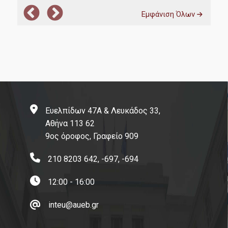
Εμφάνιση Όλων
ΕΛΙΑΜΕΠ
Research Papers in Economics
Υποστήριξη Ψηφιακών Υπηρεσιών
Connect with us
Facebook
Ευελπίδων 47Α & Λευκάδος 33,
Linkedin
Αθήνα 113 62
9ος όροφος, Γραφείο 909
Instagram
210 8203 642, -697, -694
Νέα
12:00 - 16:00
inteu@aueb.gr