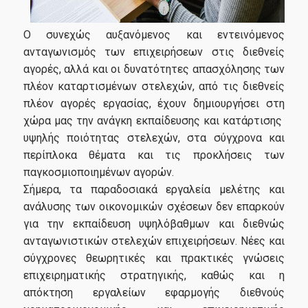
Οδηγός Σπουδών
Κανονισμός Σπουδών
Ο συνεχώς αυξανόμενος και εντεινόμενος
ανταγωνισμός των επιχειρήσεων στις διεθνείς
αγορές, αλλά και οι δυνατότητες απασχόλησης των
Υποψήφιοι
πλέον καταρτισμένων στελεχών, από τις διεθνείς
πλέον αγορές εργασίας, έχουν δημιουργήσει στη
χώρα μας την ανάγκη εκπαίδευσης και κατάρτισης
Σε Ποιούς Απευθύνεται
υψηλής ποιότητας στελεχών, στα σύγχρονα και
περίπλοκα θέματα και τις προκλήσεις των
Αιτήσεις
παγκοσμιοποιημένων αγορών.
Δίδακτρα - Υποτροφίες
Σήμερα, τα παραδοσιακά εργαλεία μελέτης και
ανάλυσης των οικονομικών σχέσεων δεν επαρκούν
για την εκπαίδευση υψηλόβαθμων και διεθνώς
Καριέρα
ανταγωνιστικών στελεχών επιχειρήσεων. Νέες και
σύγχρονες θεωρητικές και πρακτικές γνώσεις
επιχειρηματικής στρατηγικής, καθώς και η
Επαγγελματική Αποκατάσταση
απόκτηση εργαλείων εφαρμογής διεθνούς