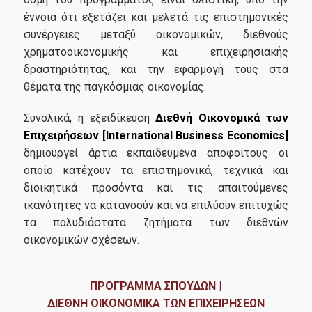
έννοια ότι εξετάζει και μελετά τις επιστημονικές
Φοιτητική Λέσχη
συνέργειες μεταξύ οικονομικών, διεθνούς
Υγειονομική Περίθαλψη
χρηματοοικονομικής και επιχειρησιακής
δραστηριότητας, και την εφαρμογή τους στα
Erasmus+
θέματα της παγκόσμιας οικονομίας.
Συνολικά, η εξειδίκευση
Διεθνή Οικονομικά των
Έρευνα-Συνεργασίες
Επιχειρήσεων
[International Business Economics]
δημιουργεί άρτια εκπαιδευμένα αποφοίτους οι
οποίο κατέχουν τα επιστημονικά, τεχνικά και
Διδακτορικό Πρόγραμμα Διεθνών & Ευρωπαϊκών
διοικητικά προσόντα και τις απαιτούμενες
Οικονομικών Σπουδών
ικανότητες να κατανοούν και να επιλύουν επιτυχώς
Εργαστήριο Παρακολούθησης και Ανάλυσης Ευρωπαϊκών
τα πολυδιάστατα ζητήματα των διεθνών
Υποθέσεων (Eurolab)
οικονομικών σχέσεων.
Εργαστήριο Έρευνας για την Κοινωνικοοικονομική και
Περιβαλλοντική Βιωσιμότητα (ReSEES)
ΠΡΟΓΡΑΜΜΑ ΣΠΟΥΔΩΝ |
ΔΙΕΘΝΗ ΟΙΚΟΝΟΜΙΚΑ ΤΩΝ ΕΠΙΧΕΙΡΗΣΕΩΝ
Εργαστήριο Διεθνών Οικονομικών Σχέσεων (LINER)