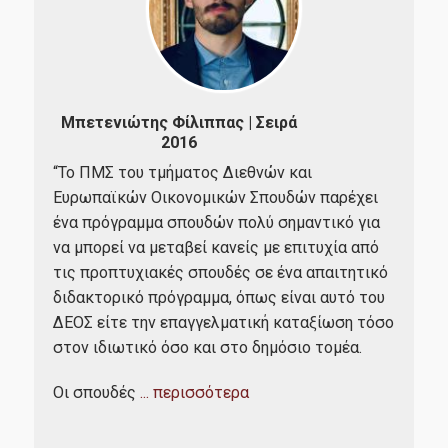
Επικοινωνία με το Π.Μ.Σ.
Διαδικασία Διαχείρισης Παραπόνων
FAQs
Παπ
Μπετενιώτης Φίλιππας | Σειρά
2016
"Το
Χρήσιμοι σύνδεσμοι
σπο
“Το ΠΜΣ του τμήματος Διεθνών και
Οικονομικό Πανεπιστήμιο Αθηνών
επι
Ευρωπαϊκών Οικονομικών Σπουδών παρέχει
υψη
ένα πρόγραμμα σπουδών πολύ σημαντικό για
ία,
Δίκτυο Αποφοίτων ΟΠΑ
Ακό
να μπορεί να μεταβεί κανείς με επιτυχία από
στο
τις προπτυχιακές σπουδές σε ένα απαιτητικό
AUEB Shop
δια
διδακτορικό πρόγραμμα, όπως είναι αυτό του
Ηλεκτρονική Υπηρεσία Απόκτησης Ακαδημαϊκής
δομ
ΔΕΟΣ είτε την επαγγελματική καταξίωση τόσο
Ταυτότητας
Παν
στον ιδιωτικό όσο και στο δημόσιο τομέα.
ΙΚΥ-Ίδρυμα Κρατικών Υποτροφιών
Οι σπουδές
... περισσότερα
Διεπιστημονικός Οργανισμός Αναγνώρισης Τίτλων
Ακαδημαϊκών και Πληροφόρησης (Δ.Ο.Α.Τ.Α.Π.)