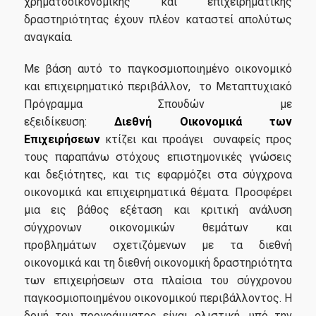
χρηματοοικονομικής και επιχειρηματικής
Σεμινάριο Επαγγελματικής Ταυτότητας
δραστηριότητας έχουν πλέον καταστεί απολύτως
Γραφείο Διασύνδεσης
αναγκαία.
Με βάση αυτό το παγκοσμιοποιημένο οικονομικό
Υπηρεσίες-Υποδομές
και επιχειρηματικό περιβάλλον, το Μεταπτυχιακό
Πρόγραμμα Σπουδών με
εξειδίκευση:
Διεθνή Οικονομικά των
Webmail
Επιχειρήσεων
κτίζει και προάγει συναφείς προς
τους παραπάνω στόχους επιστημονικές γνώσεις
e-Class
και δεξιότητες, και τις εφαρμόζει στα σύγχρονα
e-Grammateia
οικονομικά και επιχειρηματικά θέματα. Προσφέρει
μια εις βάθος εξέταση και κριτική ανάλυση
U-Register
σύγχρονων οικονομικών θεμάτων και
προβλημάτων σχετιζόμενων με τα διεθνή
Υπηρεσίες Διαδικτυακής Βοήθειας
οικονομικά και τη διεθνή οικονομική δραστηριότητα
Εγκαταστάσεις
των επιχειρήσεων στα πλαίσια του σύγχρονου
παγκοσμιοποιημένου οικονομικού περιβάλλοντος. Η
Βιβλιοθήκη ΟΠΑ
δομή του προγράμματος είναι ολιστική, υπό την