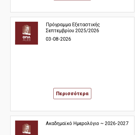
Οδηγός Σπουδών
Κανονισμός Σπουδών
Πρόγραμμα Εξεταστικής
Σεπτεμβρίου 2025/2026
Υποψήφιοι
03-08-2026
Σε Ποιούς Απευθύνεται
Αιτήσεις
Δίδακτρα - Υποτροφίες
Περισσότερα
Καριέρα
Ακαδημαϊκό Ημερολόγιο ~ 2026-2027
Επαγγελματική Αποκατάσταση