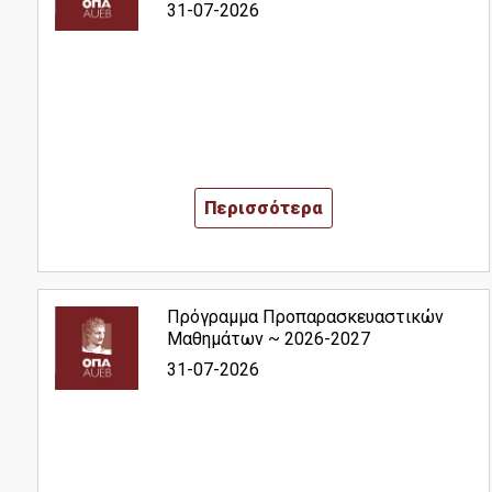
Σεμινάριο Επαγγελματικής Ταυτότητας
31-07-2026
Γραφείο Διασύνδεσης
Υπηρεσίες-Υποδομές
Περισσότερα
Webmail
e-Class
e-Grammateia
Πρόγραμμα Προπαρασκευαστικών
Μαθημάτων ~ 2026-2027
U-Register
31-07-2026
Υπηρεσίες Διαδικτυακής Βοήθειας
Εγκαταστάσεις
Βιβλιοθήκη ΟΠΑ