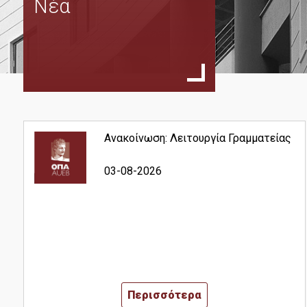
Νέα
Σκοπός
Ειδικεύσεις
Διεθνή Οικονομικά των Επιχειρήσεων
Ευρωπαϊκό Δίκαιο και Οικονομικά
Ανθρώπινο Δυναμικό
Ανακοίνωση: Λειτουργία Γραμματείας
Συντονιστική Επιτροπή
03-08-2026
Διδάσκοντες
Εξωτερική Συμβουλευτική Επιτροπή
Σύμβουλος Σπουδών
Μαθήματα
Διπλωματική Εργασία
Περισσότερα