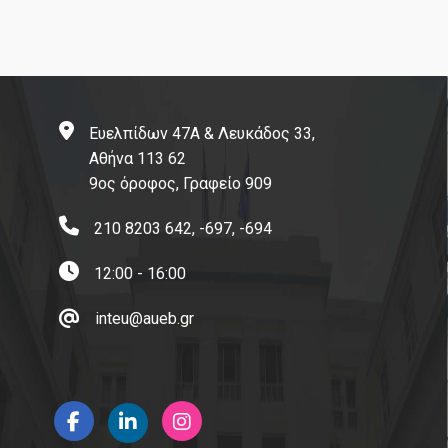
Ευελπίδων 47Α & Λευκάδος 33,
Αθήνα 113 62
9ος όροφος, Γραφείο 909
210 8203 642, -697, -694
12:00 - 16:00
inteu@aueb.gr