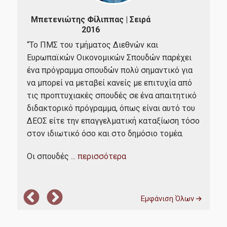
Παπ
Μπετενιώτης Φίλιππας | Σειρά
2016
"Το
σπο
“Το ΠΜΣ του τμήματος Διεθνών και
επι
Ευρωπαϊκών Οικονομικών Σπουδών παρέχει
υψη
ένα πρόγραμμα σπουδών πολύ σημαντικό για
ία,
Ακό
να μπορεί να μεταβεί κανείς με επιτυχία από
στο
τις προπτυχιακές σπουδές σε ένα απαιτητικό
δια
διδακτορικό πρόγραμμα, όπως είναι αυτό του
δομ
ΔΕΟΣ είτε την επαγγελματική καταξίωση τόσο
Παν
στον ιδιωτικό όσο και στο δημόσιο τομέα.
Οι σπουδές
... περισσότερα
Εμφάνιση Όλων