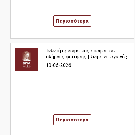
Φοιτητική Λέσχη
Περισσότερα
Υγειονομική Περίθαλψη
Erasmus+
Τελετή ορκωμοσίας αποφοίτων
Έρευνα-Συνεργασίες
πλήρους φοίτησης | Σειρά εισαγωγής
2023
10-06-2026
Διδακτορικό Πρόγραμμα Διεθνών & Ευρωπαϊκών
Οικονομικών Σπουδών
Εργαστήριο Παρακολούθησης και Ανάλυσης Ευρωπαϊκών
Υποθέσεων (Eurolab)
Εργαστήριο Έρευνας για την Κοινωνικοοικονομική και
Περιβαλλοντική Βιωσιμότητα (ReSEES)
Περισσότερα
Εργαστήριο Διεθνών Οικονομικών Σχέσεων (LINER)