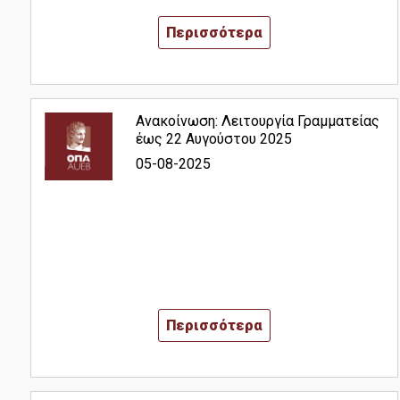
ΕΛΙΑΜΕΠ
Περισσότερα
Research Papers in Economics
Υποστήριξη Ψηφιακών Υπηρεσιών
Ανακοίνωση: Λειτουργία Γραμματείας
Connect with us
έως 22 Αυγούστου 2025
05-08-2025
Facebook
Linkedin
Instagram
Νέα
Περισσότερα