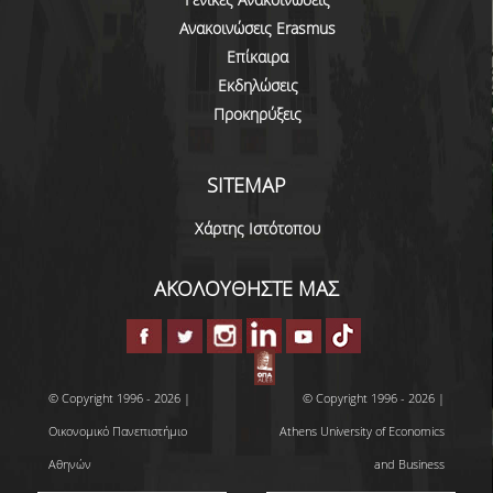
Ανακοινώσεις Erasmus
ΚΑΤΑΤΑΚΤΗΡΙΕΣ ΕΞΕΤΑΣΕΙΣ
Επίκαιρα
ΔΙΑΔΙΚΑΣΙΕΣ ΦΟΙΤΗΣΗΣ
Εκδηλώσεις
Προκηρύξεις
ΑΠΑΛΛΑΓΗ ΑΠΟ ΜΑΘΗΜΑΤΑ ΞΕΝΗΣ ΓΛΩΣΣΑΣ
ΜΕΤΑΠΤΥΧΙΑΚΕΣ ΣΠΟΥΔΕΣ
SITEMAP
ΠΛΗΡΟΥΣ ΦΟΙΤΗΣΗΣ
Χάρτης Ιστότοπου
ΜΕΡΙΚΗΣ ΦΟΙΤΗΣΗΣ
ΑΚΟΛΟΥΘΗΣΤΕ ΜΑΣ
ΔΙΔΑΚΤΟΡΙΚΟ ΠΡΟΓΡΑΜΜΑ
ΔΙΑΣΦΑΛΙΣΗ ΠΟΙΟΤΗΤΑΣ
© Copyright 1996 - 2026 |
© Copyright 1996 - 2026 |
ΠΟΛΙΤΙΚΗ ΠΟΙΟΤΗΤΑΣ
Οικονομικό Πανεπιστήμιο
Athens University of Economics
ΔΕΔΟΜΕΝΑ ΠΟΙΟΤΗΤΑΣ
Αθηνών
and Business