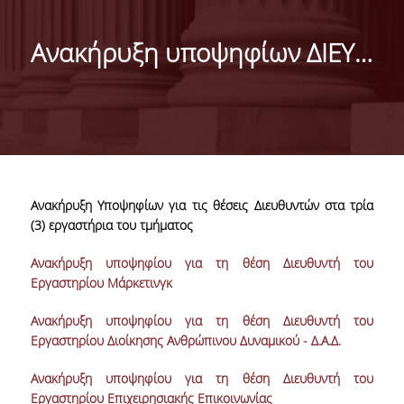
ΜΑΡΚΕΤΙΝΓΚ & ΕΠΙΚΟΙΝΩΝΙΑ
Ανακήρυξη υποψηφίων ΔΙΕΥΘΥΝΤΩΝ Εργαστηρίων
ΟΡΑΜΑ, ΑΠΟΣΤΟΛΗ, ΑΞΙΕΣ, ΙΣΤΟΡΙΑ ΤΟΥ
ΤΜΗΜΑΤΟΣ
ΑΡΙΣΤΕΙΑ ΣΤΟ ΤΜΗΜΑ
ΤΟ ΤΜΗΜΑ ΣΤΗΝ ΚΟΙΝΩΝΙΑ
ΜΕ ΜΙΑ ΜΑΤΙΑ
Ανακήρυξη Υποψηφίων για τις θέσεις Διευθυντών στα τρία
(3) εργαστήρια του τμήματος
ΑΝΘΡΩΠΙΝΟ ΔΥΝΑΜΙΚΟ
Ανακήρυξη υποψηφίου για τη θέση Διευθυντή του
Εργαστηρίου Μάρκετινγκ
ΜΕΛΗ ΔΕΠ
Ανακήρυξη υποψηφίου για τη θέση Διευθυντή του
Ε.ΔΙ.Π.
Εργαστηρίου Διοίκησης Ανθρώπινου Δυναμικού - Δ.Α.Δ.
ΕΠΙΣΤΗΜΟΝΙΚΟΙ ΣΥΝΕΡΓΑΤΕΣ
Ανακήρυξη υποψηφίου για τη θέση Διευθυντή του
ΥΠΟΨΗΦΙΟΙ ΔΙΔΑΚΤΟΡΕΣ
Εργαστηρίου Επιχειρησιακής Επικοινωνίας