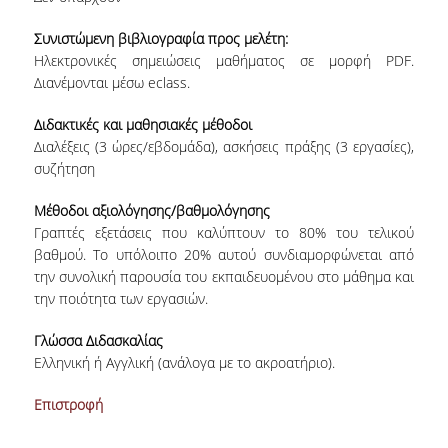
ΒΙΒΛΙΟΘΗΚΗ
Συνιστώμενη βιβλιογραφία προς μελέτη:
Ηλεκτρονικές σημειώσεις μαθήματος σε μορφή PDF.
WEBMAIL
Διανέμονται μέσω eclass.
ΔΙΑΔΙΚΤΥΑΚΗ ΒΟΗΘΕΙΑ
Διδακτικές και μαθησιακές μέθοδοι
Διαλέξεις (3 ώρες/εβδομάδα), ασκήσεις πράξης (3 εργασίες),
ΕΠΙΚΟΙΝΩΝΙΑ
συζήτηση
Μέθοδοι αξιολόγησης/βαθμολόγησης
ΦΟΡΜΑ ΥΠΟΒΟΛΗΣ ΣΥΣΤΑΣΕΩΝ/
ΠΑΡΑΠΟΝΩΝ
Γραπτές εξετάσεις που καλύπτουν το 80% του τελικού
βαθμού. Το υπόλοιπο 20% αυτού συνδιαμορφώνεται από
την συνολική παρουσία του εκπαιδευομένου στο μάθημα και
την ποιότητα των εργασιών.
Γλώσσα Διδασκαλίας
Ελληνική ή Αγγλική (ανάλογα με το ακροατήριο).
Επιστροφή