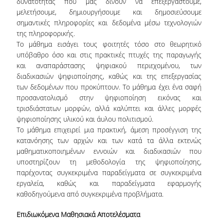
δυνατότητας που μας δίνουν να επεξεργαστούμε,
μελετήσουμε, δημιουργήσουμε και δημοσιεύσουμε
ΑΙΤΗΣΕΙΣ
σημαντικές πληροφορίες και δεδομένα μέσω τεχνολογιών
της πληροφορικής.
ΣΠΟΥΔΕΣ
Το μάθημα εισάγει τους φοιτητές τόσο στο θεωρητικό
υπόβαθρο όσο και στις πρακτικές πτυχές της παραγωγής
ΔΙΑΡΘΡΩΣΗ
και αναπαράστασης ψηφιακού περιεχομένου, των
διαδικασιών ψηφιοποίησης, καθώς και της επεξεργασίας
ΜΑΘΗΜΑΤΑ
των δεδομένων που προκύπτουν. Το μάθημα έχει ένα σαφή
προσανατολισμό στην ψηφιοποίηση εικόνας και
ΔΙΠΛΩΜΑΤΙΚΗ ΕΡΓΑΣΙΑ
τρισδιάστατων μορφών, αλλά καλύπτει και άλλες μορφές
ΕΞΕΤΑΣΕΙΣ
ψηφιοποίησης υλικού και άυλου πολιτισμού.
Το μάθημα επιχειρεί μια πρακτική, άμεση προσέγγιση της
ΩΡΟΛΟΓΙΟ ΠΡΟΓΡΑΜΜΑ
κατανόησης των αρχών και των κατά τα άλλα εκτενώς
μαθηματικοποιημένων εννοιών και διαδικασιών που
ΑΚΑΔΗΜΑΪΚΟ ΗΜΕΡΟΛΟΓΙΟ
υποστηρίζουν τη μεθοδολογία της ψηφιοποίησης,
παρέχοντας συγκεκριμένα παραδείγματα σε συγκεκριμένα
ΚΑΡΙΕΡΑ
εργαλεία, καθώς και παραδείγματα εφαρμογής
καθοδηγούμενα από συγκεκριμένα προβλήματα.
ΠΡΟΟΠΤΙΚΕΣ ΑΠΑΣΧΟΛΗΣΗΣ
Επιδιωκόμενα Μαθησιακά Αποτελέσματα