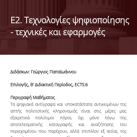
ΣΚΟΠΟΣ
ΜΑΘΗΣΙΑΚΑ ΑΠΟΤΕΛΕΣΜΑΤΑ
E2. Τεχνολογίες ψηφιοποίησης
ΔΙΔΑΣΚΟΝΤΕΣ
- τεχνικές και εφαρμογές
ΕΞΩΤΕΡΙΚΗ ΣΥΜΒΟΥΛΕΥΤΙΚΗ ΕΠΙΤΡΟΠΗ
ΔΙΑΣΦΑΛΙΣΗ ΠΟΙΟΤΗΤΑΣ
ΟΔΗΓΟΣ ΣΠΟΥΔΩΝ
Διδάσκων: Γεώργιος Παπαϊωάννου
ΚΑΝΟΝΙΣΜΟΣ ΣΠΟΥΔΩΝ
Επιλογής,
B
’ Διδακτική Περίοδος,
ECTS
:6
ΥΠΟΨΗΦΙΟΙ
Περιγραφή Μαθήματος
Τα ψηφιακά αντίγραφα και υποκατάστατα αντικειμένων της
ΣΕ ΠΟΙΟΥΣ ΑΠΕΥΘΥΝΕΤΑΙ
απτής πολιτιστικής κληρονομιάς είναι στις μέρες μας
εξαιρετικά πολύτιμοι πόροι, όχι μόνο λόγω της
ΕΙΣΑΓΩΓΗ ΦΟΙΤΗΤΩΝ
αποτελεσματικής καταγραφής και αναζήτησης του
περιεχομένου που παρέχουν, αλλά επιπλέον εξ αιτίας της
ΔΙΔΑΚΤΡΑ/ΥΠΟΤΡΟΦΙΕΣ