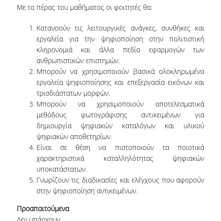
ΕΙΠΑΝ ΓΙΑ ΕΜΑΣ
Με το πέρας του μαθήματος οι φοιτητές θα:
Κατανοούν τις λειτουργικές ανάγκες, συνθήκες και
ΣΥΝΕΡΓΑΣΙΕΣ
εργαλεία για την ψηφιοποίηση στην πολιτιστική
κληρονομιά και άλλα πεδία εφαρμογών των
ΕΔΡΑ UNESCO
ανθρωπιστικών επιστημών.
Μπορούν να χρησιμοποιούν βασικά ολοκληρωμένα
ΕΝΔΕΙΚΤΙΚΕΣ ΣΥΝΕΡΓΑΣΙΕΣ
εργαλεία ψηφιοποίησης και επεξεργασία εικόνων και
τρισδιάστατων μορφών.
ΝΕΑ
Μπορούν να χρησιμοποιούν αποτελεσματικά
μεθόδους φωτογράφισης αντικειμένων για
ΝΕΑ ΚΑΙ ΑΝΑΚΟΙΝΩΣΕΙΣ
δημιουργία ψηφιακών καταλόγων και υλικού
ψηφιακών αποθετηρίων.
ΕΠΙΣΤΗΜΟΝΙΚΕΣ ΔΗΜΟΣΙΕΥΣΕΙΣ ΜΕ
Είναι σε θέση να πιστοποιούν τα ποιοτικά
ΦΟΙΤΗΤΕΣ
χαρακτηριστικά καταλληλότητας ψηφιακών
υποκατάστατων.
ΨΗΦΙΑΚΕΣ ΥΠΗΡΕΣΙΕΣ
Γνωρίζουν τις διαδικασίες και ελέγχους που αφορούν
στην ψηφιοποίηση αντικειμένων.
E-ΓΡΑΜΜΑΤΕΙΑ
Προαπαιτούμενα
E-CLASS
Δεν υπάρχουν