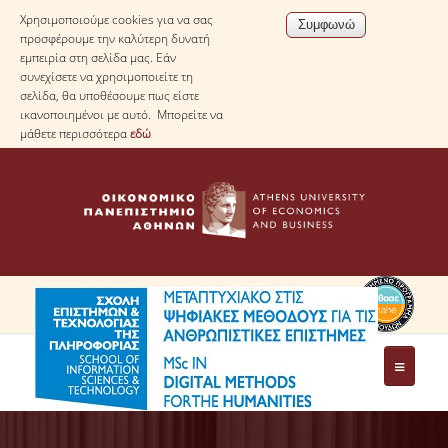
Χρησιμοποιούμε cookies για να σας
προσφέρουμε την καλύτερη δυνατή
εμπειρία στη σελίδα μας. Εάν
συνεχίσετε να χρησιμοποιείτε τη
σελίδα, θα υποθέσουμε πως είστε
ικανοποιημένοι με αυτό. Μπορείτε να
μάθετε περισσότερα
εδώ
ΤΟ ΠΡΟΓΡΑΜΜΑ