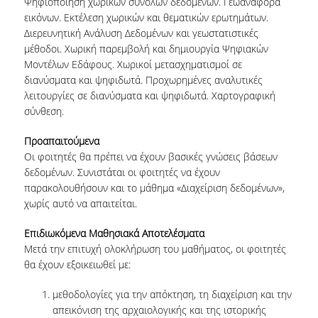
Ψηφιοποίηση χωρικών συνόλων δεδομένων. Γεωαναφορά
εικόνων. Εκτέλεση χωρικών και θεματικών ερωτημάτων.
ΑΙΤΗΣΕΙΣ
Διερευνητική Ανάλυση Δεδομένων και γεωστατιστικές
μέθοδοι. Χωρική παρεμβολή και δημιουργία Ψηφιακών
ΣΠΟΥΔΕΣ
Μοντέλων Εδάφους. Χωρικοί μετασχηματισμοί σε
διανύσματα και ψηφιδωτά. Προχωρημένες αναλυτικές
ΔΙΑΡΘΡΩΣΗ
λειτουργίες σε διανύσματα και ψηφιδωτά. Χαρτογραφική
σύνθεση.
ΜΑΘΗΜΑΤΑ
Προαπαιτούμενα
ΔΙΠΛΩΜΑΤΙΚΗ ΕΡΓΑΣΙΑ
Οι φοιτητές θα πρέπει να έχουν βασικές γνώσεις βάσεων
δεδομένων. Συνιστάται οι φοιτητές να έχουν
ΕΞΕΤΑΣΕΙΣ
παρακολουθήσουν και το μάθημα «Διαχείριση δεδομένων»,
ΩΡΟΛΟΓΙΟ ΠΡΟΓΡΑΜΜΑ
χωρίς αυτό να απαιτείται.
ΑΚΑΔΗΜΑΪΚΟ ΗΜΕΡΟΛΟΓΙΟ
Επιδιωκόμενα Μαθησιακά Αποτελέσματα
Μετά την επιτυχή ολοκλήρωση του μαθήματος, οι φοιτητές
ΚΑΡΙΕΡΑ
θα έχουν εξοικειωθεί με:
μεθοδολογίες για την απόκτηση, τη διαχείριση και την
ΠΡΟΟΠΤΙΚΕΣ ΑΠΑΣΧΟΛΗΣΗΣ
απεικόνιση της αρχαιολογικής και της ιστορικής