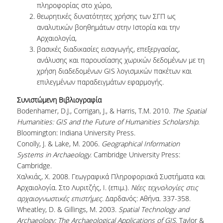
πληροφορίας στο χώρο,
ΕΙΠΑΝ ΓΙΑ ΕΜΑΣ
θεωρητικές δυνατότητες χρήσης των ΣΓΠ ως
αναλυτικών βοηθημάτων στην Ιστορία και την
ΣΥΝΕΡΓΑΣΙΕΣ
Αρχαιολογία,
βασικές διαδικασίες εισαγωγής, επεξεργασίας,
ΕΔΡΑ UNESCO
ανάλυσης και παρουσίασης χωρικών δεδομένων με τη
χρήση διαδεδομένων GIS λογισμικών πακέτων και
ΕΝΔΕΙΚΤΙΚΕΣ ΣΥΝΕΡΓΑΣΙΕΣ
επιλεγμένων παραδειγμάτων εφαρμογής.
ΝΕΑ
Συνιστώμενη Βιβλιογραφία
Bodenhamer, D.J., Corrigan, J., & Harris, T.M. 2010.
The Spatial
Humanities: GIS and the Future of Humanities Scholarship
.
ΝΕΑ ΚΑΙ ΑΝΑΚΟΙΝΩΣΕΙΣ
Bloomington: Indiana University Press.
ΕΠΙΣΤΗΜΟΝΙΚΕΣ ΔΗΜΟΣΙΕΥΣΕΙΣ ΜΕ
Conolly, J. & Lake, M. 2006.
Geographical Information
ΦΟΙΤΗΤΕΣ
Systems in Archaeology
. Cambridge University Press:
Cambridge.
ΨΗΦΙΑΚΕΣ ΥΠΗΡΕΣΙΕΣ
Χαλκιάς, Χ. 2008. Γεωγραφικά Πληροφοριακά Συστήματα και
Αρχαιολογία. Στο Λυριτζής, Ι. (επιμ.).
Νέες τεχνολογίες στις
αρχαιογνωστικές επιστήμες
. Δαρδανός: Αθήνα. 337-358.
E-ΓΡΑΜΜΑΤΕΙΑ
Wheatley, D. & Gillings, M. 2003.
Spatial Technology and
E-CLASS
Archaeology: The Archaeological Applications of GIS
. Taylor &