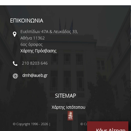
ΕΠΙΚΟΙΝΩΝΙΑ
Ευελπίδων 47Α & Λευκάδος 33,
Αθήνα 11362
6ος όροφος
Χάρτης Πρόσβασης
210 8203 646
dmh@aueb.gr
SITEMAP
Χάρτης Ιστότοπου
© Copyright 1996 - 2026 |
© Copyright 1996 - 2026 |
Κάνε Αίτηση