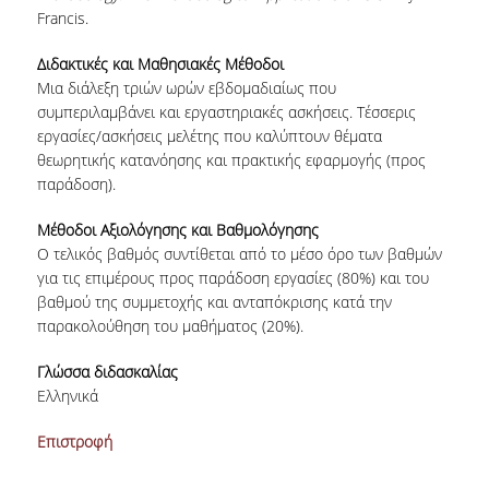
Francis.
ΒΙΒΛΙΟΘΗΚΗ
Διδακτικές και Μαθησιακές Μέθοδοι
WEBMAIL
Μια διάλεξη τριών ωρών εβδομαδιαίως που
συμπεριλαμβάνει και εργαστηριακές ασκήσεις. Τέσσερις
ΔΙΑΔΙΚΤΥΑΚΗ ΒΟΗΘΕΙΑ
εργασίες/ασκήσεις μελέτης που καλύπτουν θέματα
θεωρητικής κατανόησης και πρακτικής εφαρμογής (προς
ΕΠΙΚΟΙΝΩΝΙΑ
παράδοση).
Μέθοδοι Αξιολόγησης και Βαθμολόγησης
ΦΟΡΜΑ ΥΠΟΒΟΛΗΣ ΣΥΣΤΑΣΕΩΝ/
ΠΑΡΑΠΟΝΩΝ
Ο τελικός βαθμός συντίθεται από το μέσο όρο των βαθμών
για τις επιμέρους προς παράδοση εργασίες (80%) και του
βαθμού της συμμετοχής και ανταπόκρισης κατά την
παρακολούθηση του μαθήματος (20%).
Γλώσσα διδασκαλίας
Ελληνικά
Επιστροφή