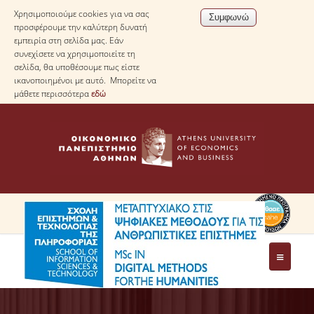
Χρησιμοποιούμε cookies για να σας
προσφέρουμε την καλύτερη δυνατή
εμπειρία στη σελίδα μας. Εάν
συνεχίσετε να χρησιμοποιείτε τη
σελίδα, θα υποθέσουμε πως είστε
ικανοποιημένοι με αυτό. Μπορείτε να
μάθετε περισσότερα
εδώ
ΤΟ ΠΡΟΓΡΑΜΜΑ