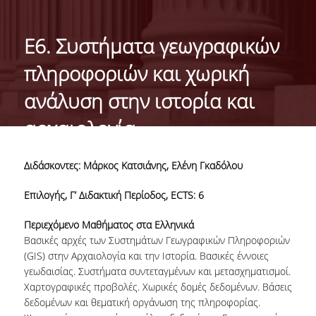
ΣΚΟΠΟΣ
ΜΑΘΗΣΙΑΚΑ ΑΠΟΤΕΛΕΣΜΑΤΑ
E6. Συστήματα γεωγραφικών
ΔΙΔΑΣΚΟΝΤΕΣ
πληροφοριών και χωρική
ΕΞΩΤΕΡΙΚΗ ΣΥΜΒΟΥΛΕΥΤΙΚΗ ΕΠΙΤΡΟΠΗ
ανάλυση στην ιστορία και
αρχαιολογία
ΔΙΑΣΦΑΛΙΣΗ ΠΟΙΟΤΗΤΑΣ
ΟΔΗΓΟΣ ΣΠΟΥΔΩΝ
Διδάσκοντες: Μάρκος Κατσιάνης, Ελένη Γκαδόλου
ΚΑΝΟΝΙΣΜΟΣ ΣΠΟΥΔΩΝ
Επιλογής, Γ’ Διδακτική Περίοδος,
ECTS
: 6
ΥΠΟΨΗΦΙΟΙ
Περιεχόμενο Μαθήματος στα Ελληνικά
Βασικές αρχές των Συστημάτων Γεωγραφικών Πληροφοριών
ΣΕ ΠΟΙΟΥΣ ΑΠΕΥΘΥΝΕΤΑΙ
(GIS) στην Αρχαιολογία και την Ιστορία. Βασικές έννοιες
γεωδαισίας. Συστήματα συντεταγμένων και μετασχηματισμοί.
ΕΙΣΑΓΩΓΗ ΦΟΙΤΗΤΩΝ
Χαρτογραφικές προβολές. Χωρικές δομές δεδομένων. Βάσεις
δεδομένων και θεματική οργάνωση της πληροφορίας.
ΔΙΔΑΚΤΡΑ/ΥΠΟΤΡΟΦΙΕΣ