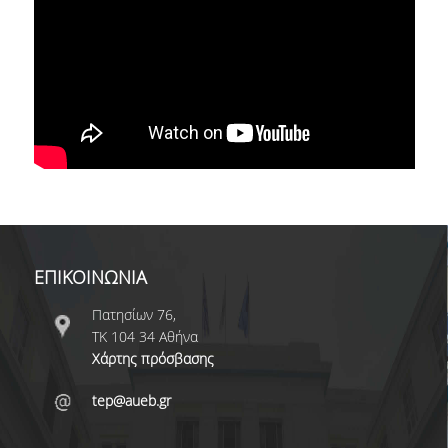
ΟΠΑ NEWS
ΔΙΑΖΩΜΑ
ΤΟ ΣΚΑΣΙΑΡΧΕΙΟ
ΞΕΝΟΦΩΝ
ΕΘΝΙΚΟ ΜΟΥΣΕΙΟ ΣΥΓΧΡΟΝΗΣ ΤΕΧΝΗΣ
YOUTUBE
ΤΙ ΝΕΑ;
ΕΠΙΚΟΙΝΩΝΙΑ
Πατησίων 76,
ΤΚ 104 34 Αθήνα
Χάρτης πρόσβασης
tep@aueb.gr