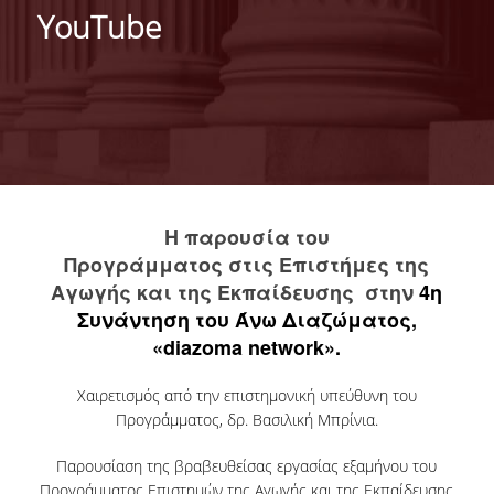
ΠΛΗΡΟΦΟΡΙΕΣ
YouTube
ΙΣΤΟΡΙΚΟ
ΦΙΛΟΣΟΦΙΑ ΤΟΥ ΠΡΟΓΡΑΜΜΑΤΟΣ
ΠΕΡΙΓΡΑΦΗ ΤΟΥ ΠΡΟΓΡΑΜΜΑΤΟΣ
ΠΙΣΤΟΠΟΙΗΣΗ (ΦΕΚ 689/Τ.Β'/26-03-2013)
Η παρουσία του
ΠΡΟΓΡΑΜΜΑ ΣΠΟΥΔΩΝ
Προγράμματος στις Επιστήμες της
Αγωγής και της Εκπαίδευσης στην
4η
ΜΑΘΗΜΑΤΑ
Συνάντηση του Άνω Διαζώματος,
ΔΙΔΑΚΤΙΚΟ ΠΡΟΣΩΠΙΚΟ
«diazoma network».
ΓΙΑΤΙ ΝΑ ΕΠΙΛΕΞΕTE ΤΟ ΠΡΟΓΡΑΜΜΑ
Χαιρετισμός από την επιστημονική υπεύθυνη του
Προγράμματος, δρ. Βασιλική Μπρίνια.
ΟΙ ΑΠΟΦΟΙΤΟΙ ΤΟΥ ΠΡΟΓΡΑΜΜΑΤΟΣ ΕΙΠΑΝ...
Παρουσίαση της βραβευθείσας εργασίας εξαμήνου του
ΤΡΟΠΟΣ ΕΙΣΑΓΩΓΗΣ ΣΤΟ ΠΡΟΓΡΑΜΜΑ
Προγράμματος Επιστημών της Αγωγής και της Εκπαίδευσης