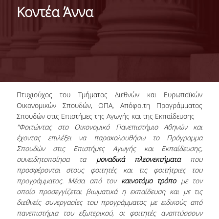
ΠΛΗΡΟΦΟΡΙΕΣ
Κοντέα Άννα
ΙΣΤΟΡΙΚΟ
ΦΙΛΟΣΟΦΙΑ ΤΟΥ ΠΡΟΓΡΑΜΜΑΤΟΣ
ΠΕΡΙΓΡΑΦΗ ΤΟΥ ΠΡΟΓΡΑΜΜΑΤΟΣ
ΠΙΣΤΟΠΟΙΗΣΗ (ΦΕΚ 689/Τ.Β'/26-03-2013)
Πτυχιούχος του Τμήματος Διεθνών και Ευρωπαϊκών
Οικονομικών Σπουδών, ΟΠΑ, Απόφοιτη Προγράμματος
ΠΡΟΓΡΑΜΜΑ ΣΠΟΥΔΩΝ
Σπουδών στις Επιστήμες της Αγωγής και της Εκπαίδευσης
"Φοιτώντας στο Οικονομικό Πανεπιστήμιο Αθηνών και
ΜΑΘΗΜΑΤΑ
έχοντας επιλέξει να παρακολουθήσω το Πρόγραμμα
ΔΙΔΑΚΤΙΚΟ ΠΡΟΣΩΠΙΚΟ
Σπουδών στις Επιστήμες Αγωγής και Εκπαίδευσης,
συνειδητοποίησα τα
μοναδικά πλεονεκτήματα
που
ΓΙΑΤΙ ΝΑ ΕΠΙΛΕΞΕTE ΤΟ ΠΡΟΓΡΑΜΜΑ
προσφέρονται στους φοιτητές και τις φοιτήτριες του
προγράμματος. Μέσα από τον
καινοτόμο τρόπο
με τον
ΟΙ ΑΠΟΦΟΙΤΟΙ ΤΟΥ ΠΡΟΓΡΑΜΜΑΤΟΣ ΕΙΠΑΝ...
οποίο προσεγγίζεται βιωματικά η εκπαίδευση και με τις
διεθνείς συνεργασίες του προγράμματος με ειδικούς από
ΤΡΟΠΟΣ ΕΙΣΑΓΩΓΗΣ ΣΤΟ ΠΡΟΓΡΑΜΜΑ
πανεπιστήμια του εξωτερικού, οι φοιτητές αναπτύσσουν