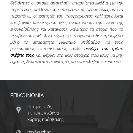
δεξιότητες οι οποίες αποτελούν απαραίτητα εφόδια για την
ΠΡΟΟΠΤΙΚΕΣ ΑΠΑΣΧΟΛΗΣΗΣ
πορεία ενός μελλοντικού εκπαιδευτικού. Πέραν όμως από τα
παραπάνω, οι φοιτητές του προγράμματος καλλιεργούνται
ΕΚΠΑΙΔΕΥΣΗ ΕΝΗΛΙΚΩΝ
και ψυχικά. Καλλιεργούν αξίες, αναπτύσσουν την έννοια της
ενσυναίσθησης και κατανοούν καλύτερα τα άτομα που τα
ΚΑΙΝΟΤΟΜΕΣ ΔΡΑΣΕΙΣ
περιβάλλουν. Με λίγα λόγια, το πρόγραμμα δεν προσφέρει
μόνο το απαραίτητο γνωστικό υπόβαθρο για τους
μελλοντικούς εκπαιδευτικούς, αλλά
αλλάζει τον τρόπο
ΕΚΠΑΙΔΕΥΟΝΤΑΣ ΕΚΠΑΙΔΕΥΤΙΚΟΥΣ ΜΕΣΑ
σκέψης τους
και φέρνει στο φως στοιχεία που ίσως να μην
ΑΠΟ ΤΗΝ ΤΕΧΝΗ - TEPART AUEB
είχαν τη δυνατότητα οι φοιτητές να ανακαλύψουν νωρίτερα."
ΨΗΦΙΑΚΟΣ ΧΩΡΟΣ ΤΕΧΝΗΣ - TEPART AUEB
ΕΚΠΑΙΔΕΥΣΗ, ΕΠΙΧΕΙΡΗΜΑΤΙΚΟΤΗΤΑ &
ΠΟΛΙΤΙΣΜΟΣ
ΕΠΙΚΟΙΝΩΝΙΑ
ΠΑΙΔΑΓΩΓΙΚΑ ΡΕΥΜΑΤΑ - ΣΕΛΕΣΤΕΝ ΦΡΕΝΕ
Πατησίων 76,
ΜΑΘΗΜΑΤΑ ΖΩΗΣ ΣΤΟ ΣΧΟΛΕΙΟ Ι & ΙΙ
ΤΚ 104 34 Αθήνα
Χάρτης πρόσβασης
ΕΛΕΥΣΙΝΑ 2023: ΤΟ ΠΝΕΥΜΑΤΙΚΟ
ΚΕΦΑΛΑΙΟ ΤΟΥ ΟΠΑ
tep@aueb.gr