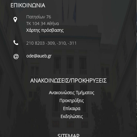
ΕΠΙΚΟΙΝΩΝΙΑ
ΜΕΛΗ Ε.Δ.Π
Πατησίων 76
ΜΕΛΗ Ε.Τ.Ε.Π.
ΤΚ 104 34 Αθήνα
Χάρτης πρόσβασης
ΔΙΟΙΚΗΤΙΚΟ ΠΡΟΣΩΠΙΚΟ
210 8203 -309, -310, -311
ΜΗΤΡΩΑ
ode@aueb.gr
ΩΡΕΣ ΓΡΑΦΕΙΟΥ ΑΚΑΔΗΜΑΪΚΟΥ
ΠΡΟΣΩΠΙΚΟΥ
ΑΝΑΚΟΙΝΩΣΕΙΣ/ΠΡΟΚΗΡΥΞΕΙΣ
ΠΡΟΠΤΥΧΙΑΚΕΣ ΣΠΟΥΔΕΣ
Ανακοινώσεις Τμήματος
ΟΔΗΓΟΣ ΣΠΟΥΔΩΝ
Προκηρύξεις
ΠΡΟΓΡΑΜΜΑ ΣΠΟΥΔΩΝ
Επίκαιρα
Εκδηλώσεις
ΜΑΘΗΜΑΤΑ ΠΡΟΓΡΑΜΜΑΤΟΣ ΣΠΟΥΔΩΝ
ΚΑΤΕΥΘΥΝΣΕΙΣ
SITEMAP