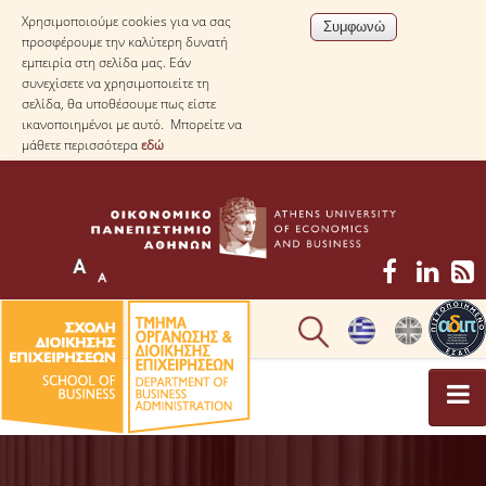
Χρησιμοποιούμε cookies για να σας
προσφέρουμε την καλύτερη δυνατή
εμπειρία στη σελίδα μας. Εάν
συνεχίσετε να χρησιμοποιείτε τη
σελίδα, θα υποθέσουμε πως είστε
ικανοποιημένοι με αυτό. Μπορείτε να
μάθετε περισσότερα
εδώ
ΤΟ ΤΜΗΜΑ
ΜΕ ΜΙΑ ΜΑΤΙΑ