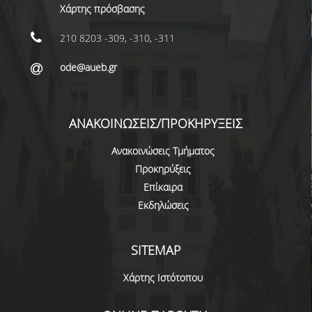
Χάρτης πρόσβασης
ΜΕΛΗ Ε.Δ.Π
210 8203 -309, -310, -311
ΜΕΛΗ Ε.Τ.Ε.Π.
ode@aueb.gr
ΔΙΟΙΚΗΤΙΚΟ ΠΡΟΣΩΠΙΚΟ
ΜΗΤΡΩΑ
ΑΝΑΚΟΙΝΩΣΕΙΣ/ΠΡΟΚΗΡΥΞΕΙΣ
ΩΡΕΣ ΓΡΑΦΕΙΟΥ ΑΚΑΔΗΜΑΪΚΟΥ
ΠΡΟΣΩΠΙΚΟΥ
Ανακοινώσεις Τμήματος
Προκηρύξεις
ΠΡΟΠΤΥΧΙΑΚΕΣ ΣΠΟΥΔΕΣ
Επίκαιρα
Εκδηλώσεις
ΟΔΗΓΟΣ ΣΠΟΥΔΩΝ
ΠΡΟΓΡΑΜΜΑ ΣΠΟΥΔΩΝ
SITEMAP
ΜΑΘΗΜΑΤΑ ΠΡΟΓΡΑΜΜΑΤΟΣ ΣΠΟΥΔΩΝ
Χάρτης Ιστότοπου
ΚΑΤΕΥΘΥΝΣΕΙΣ