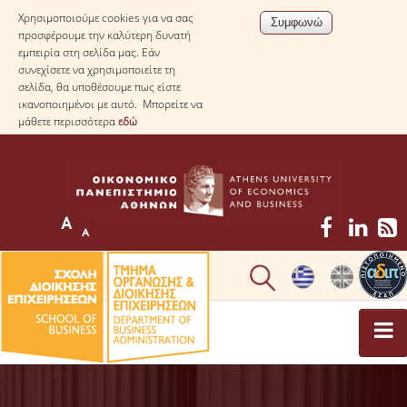
Χρησιμοποιούμε cookies για να σας
προσφέρουμε την καλύτερη δυνατή
εμπειρία στη σελίδα μας. Εάν
συνεχίσετε να χρησιμοποιείτε τη
σελίδα, θα υποθέσουμε πως είστε
ικανοποιημένοι με αυτό. Μπορείτε να
μάθετε περισσότερα
εδώ
ΤΟ ΤΜΗΜΑ
ΜΕ ΜΙΑ ΜΑΤΙΑ