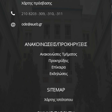
Χάρτης πρόσβασης
ΜΕΛΗ Ε.Δ.Π
210 8203 -309, -310, -311
ΜΕΛΗ Ε.Τ.Ε.Π.
ode@aueb.gr
ΔΙΟΙΚΗΤΙΚΟ ΠΡΟΣΩΠΙΚΟ
ΜΗΤΡΩΑ
ΑΝΑΚΟΙΝΩΣΕΙΣ/ΠΡΟΚΗΡΥΞΕΙΣ
ΩΡΕΣ ΓΡΑΦΕΙΟΥ ΑΚΑΔΗΜΑΪΚΟΥ
ΠΡΟΣΩΠΙΚΟΥ
Ανακοινώσεις Τμήματος
Προκηρύξεις
ΠΡΟΠΤΥΧΙΑΚΕΣ ΣΠΟΥΔΕΣ
Επίκαιρα
Εκδηλώσεις
ΟΔΗΓΟΣ ΣΠΟΥΔΩΝ
ΠΡΟΓΡΑΜΜΑ ΣΠΟΥΔΩΝ
SITEMAP
ΜΑΘΗΜΑΤΑ ΠΡΟΓΡΑΜΜΑΤΟΣ ΣΠΟΥΔΩΝ
Χάρτης Ιστότοπου
ΚΑΤΕΥΘΥΝΣΕΙΣ