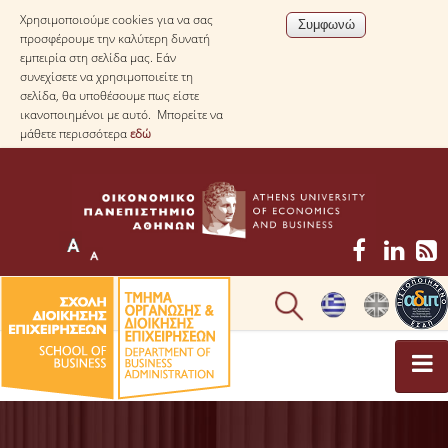
Χρησιμοποιούμε cookies για να σας
προσφέρουμε την καλύτερη δυνατή
εμπειρία στη σελίδα μας. Εάν
συνεχίσετε να χρησιμοποιείτε τη
σελίδα, θα υποθέσουμε πως είστε
ικανοποιημένοι με αυτό. Μπορείτε να
μάθετε περισσότερα
εδώ
ΤΟ ΤΜΗΜΑ
ΜΕ ΜΙΑ ΜΑΤΙΑ