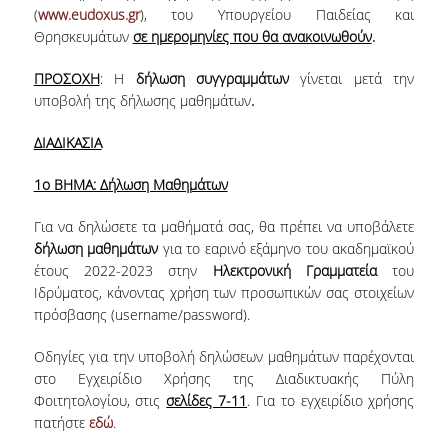
(
www.eudoxus.gr
), του Υπουργείου Παιδείας και
ΠΡΟΓΡΑΜΜΑ ERASMUS+
Θρησκευμάτων
σε ημερομηνίες που θα ανακοινωθούν
.
INCOMING STUDENTS
ΠΡΟΣΟΧΗ
: Η
δήλωση συγγραμμάτων
γίνεται μετά την
υποβολή της δήλωσης μαθημάτων
.
OUTGOING STUDENTS
ΔΙΑΔΙΚΑΣΙΑ
ΠΡΑΚΤΙΚΗ ΑΣΚΗΣΗ
1ο ΒΗΜΑ: Δήλωση Μαθημάτων
ΟΔΗΓΟΣ ΕΚΠΟΝΗΣΗΣ ΕΡΓΑΣΙΩΝ
Για να δηλώσετε τα μαθήματά σας, θα πρέπει να υποβάλετε
ΔΙΑΔΙΚΑΣΙΑ ΠΑΡΑΠΟΝΩΝ ΦΟΙΤΗΤΩΝ
δήλωση μαθημάτων
για το εαρινό εξάμηνο του ακαδημαϊκού
ΚΑΘΗΓΗΤΕΣ - ΣΥΜΒΟΥΛΟΙ ΣΠΟΥΔΩΝ
έτους 2022-2023 στην
Ηλεκτρονική Γραμματεία
του
Ιδρύματος, κάνοντας χρήση των προσωπικών σας στοιχείων
ΜΕΤΑΠΤΥΧΙΑΚΕΣ ΣΠΟΥΔΕΣ
πρόσβασης (username/password).
ΜΕΤΑΠΤΥΧΙΑΚΕΣ ΣΠΟΥΔΕΣ
Οδηγίες για την υποβολή δηλώσεων μαθημάτων παρέχονται
στο Εγχειρίδιο Χρήσης της Διαδικτυακής Πύλη
ΔΙΔΑΚΤΟΡΙΚΕΣ ΣΠΟΥΔΕΣ
Φοιτητολογίου, στις
σελίδες 7-11
. Για το εγχειρίδιο χρήσης
πατήστε
εδώ
.
ΠΙΝΑΚΑΣ ΥΠΟΨΗΦΙΩΝ ΔΙΔΑΚΤΟΡΩΝ