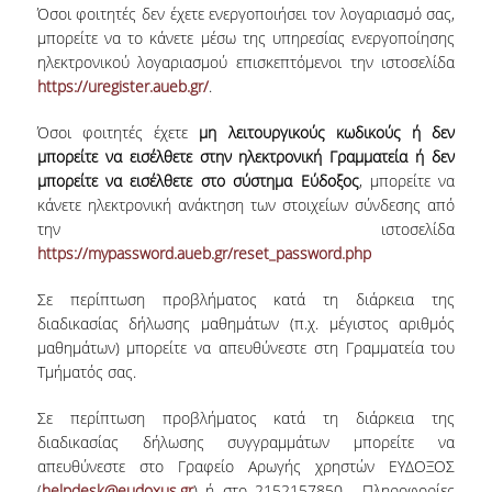
Όσοι φοιτητές δεν έχετε ενεργοποιήσει τον λογαριασμό σας,
μπορείτε να το κάνετε μέσω της υπηρεσίας ενεργοποίησης
ηλεκτρονικού λογαριασμού επισκεπτόμενοι την ιστοσελίδα
https://uregister.aueb.gr/
.
Όσοι φοιτητές έχετε
μη λειτουργικούς κωδικούς ή δεν
μπορείτε να εισέλθετε στην ηλεκτρονική Γραμματεία ή δεν
μπορείτε να εισέλθετε στο σύστημα Εύδοξος
, μπορείτε να
κάνετε ηλεκτρονική ανάκτηση των στοιχείων σύνδεσης από
την ιστοσελίδα
https://mypassword.aueb.gr/reset_password.php
Σε περίπτωση προβλήματος κατά τη διάρκεια της
διαδικασίας δήλωσης μαθημάτων (π.χ. μέγιστος αριθμός
μαθημάτων) μπορείτε να απευθύνεστε στη Γραμματεία του
Τμήματός σας.
Σε περίπτωση προβλήματος κατά τη διάρκεια της
διαδικασίας δήλωσης συγγραμμάτων μπορείτε να
απευθύνεστε στο Γραφείο Αρωγής χρηστών ΕΥΔΟΞΟΣ
(
helpdesk@eudoxus.gr
) ή στο 2152157850. Πληροφορίες