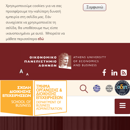
Χρησιμοποιούμε cookies για να σας
προσφέρουμε την καλύτερη δυνατή
εμπειρία στη σελίδα μας. Εάν
συνεχίσετε να χρησιμοποιείτε τη
σελίδα, θα υποθέσουμε πως είστε
ικανοποιημένοι με αυτό. Μπορείτε να
μάθετε περισσότερα
εδώ
ΤΟ ΤΜΗΜΑ
ΜΕ ΜΙΑ ΜΑΤΙΑ