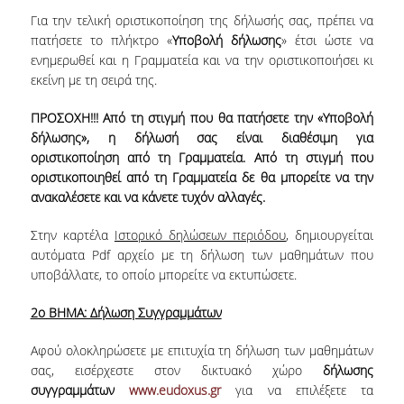
ΜΟ.ΔΙ.Π.
Για την τελική οριστικοποίηση της δήλωσής σας, πρέπει να
πατήσετε το πλήκτρο «
Υποβολή δήλωσης
» έτσι ώστε να
ΕΡΕΥΝΑ
ενημερωθεί και η Γραμματεία και να την οριστικοποιήσει κι
εκείνη με τη σειρά της.
ΕΡΓΑΣΤΗΡΙΑ
ΠΡΟΣΟΧΗ!!! Από τη στιγμή που θα πατήσετε την «Υποβολή
ΕΡΕΥΝΗΤΙΚΑ ΕΡΓΑ
δήλωσης», η δήλωσή σας είναι διαθέσιμη για
οριστικοποίηση από τη Γραμματεία. Από τη στιγμή που
ΔΡΑΣΤΗΡΙΟΤΗΤΕΣ
οριστικοποιηθεί από τη Γραμματεία δε θα μπορείτε να την
ανακαλέσετε και να κάνετε τυχόν αλλαγές.
WORKING PAPERS
Στην καρτέλα
Ιστορικό δηλώσεων περιόδου
, δημιουργείται
WORKING SEMINARS
αυτόματα Pdf αρχείο με τη δήλωση των μαθημάτων που
THE DBA DISTINGUISHED PUBLIC LECTURE
υποβάλλατε, το οποίο μπορείτε να εκτυπώσετε.
SERIES
2ο ΒΗΜΑ: Δήλωση Συγγραμμάτων
ΑΠΟΦΟΙΤΟΙ
Αφού ολοκληρώσετε με επιτυχία τη δήλωση των μαθημάτων
σας, εισέρχεστε στον δικτυακό χώρο
δήλωσης
ΓΡΑΦΕΙΟ ΔΙΑΣΥΝΔΕΣΗΣ
συγγραμμάτων
www.eudoxus.gr
για να επιλέξετε τα