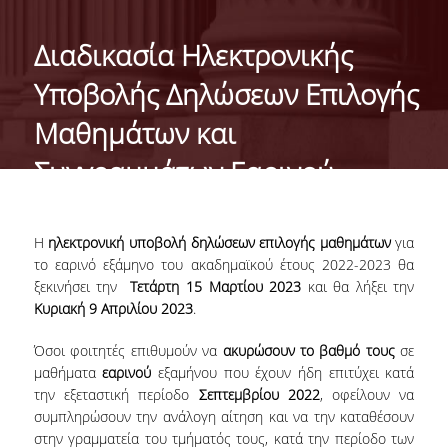
ΤΑΥΤΟΤΗΤΑ
Διαδικασία Ηλεκτρονικής
ΧΑΙΡΕΤΙΣΜΟΣ ΠΡΟΕΔΡΟΥ
Υποβολής Δηλώσεων Επιλογής
ΔΙΟΙΚΗΣΗ ΤΟΥ ΤΜΗΜΑΤΟΣ
Μαθημάτων και
ΓΙΑ ΜΑΘΗΤΕΣ ΛΥΚΕΙΟΥ
Συγγραμμάτων Εαρινού
ΣΥΜΒΟΥΛΕΥΤΙΚΗ ΕΠΙΤΡΟΠΗ
Εξαμήνου Ακαδημαϊκού Έτους
ΕΠΑΓΓΕΛΜΑΤΙΚΕΣ ΠΡΟΟΠΤΙΚΕΣ
2022-2023
Η
ηλεκτρονική υποβολή δηλώσεων επιλογής μαθημάτων
για
το εαρινό εξάμηνο του ακαδημαϊκού έτους 2022-2023 θα
ΑΝΘΡΩΠΙΝΟ ΔΥΝΑΜΙΚΟ
ξεκινήσει την
Τετάρτη 15 Μαρτίου 2023
και θα λήξει την
Κυριακή 9 Απριλίου 2023
.
ΜΕΛΗ ΔΕΠ
Όσοι φοιτητές επιθυμούν να
ακυρώσουν το βαθμό τους
σε
μαθήματα
εαρινού
εξαμήνου που έχουν ήδη επιτύχει κατά
ΕΝΤΕΤΑΛΜΕΝΟΙ ΔΙΔΑΣΚΟΝΤΕΣ ΑΚΑΔ.ΕΤΟΥΣ
2025-26
την εξεταστική περίοδο
Σεπτεμβρίου 2022
, οφείλουν να
συμπληρώσουν την ανάλογη αίτηση και να την καταθέσουν
ΜΕΛΗ Ε.ΔΙ.Π
στην γραμματεία του τμήματός τους, κατά την περίοδο των