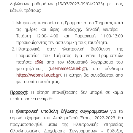
δηλώσεων μαθημάτων (15/03/2023-09/04/2023) με τους
ΜΕΛΗ Ε.Δ.Π
κάτωθι τρόπους:
ΜΕΛΗ Ε.Τ.Ε.Π.
Με φυσική παρουσία στη Γραμματεία του Τμήματος κατά
τις ημέρες και ώρες υποδοχής, δηλαδή Δευτέρα –
ΔΙΟΙΚΗΤΙΚΟ ΠΡΟΣΩΠΙΚΟ
Τετάρτη 12:00-14:00 και Παρασκευή 11:00-13:00
προσκομίζοντας την αστυνομική τους ταυτότητα.
ΜΗΤΡΩΑ
Ηλεκτρονικά, στην ηλεκτρονική διεύθυνση της
Γραμματείας του Τμήματος (για email Γραμματειών
ΩΡΕΣ ΓΡΑΦΕΙΟΥ ΑΚΑΔΗΜΑΪΚΟΥ
πατήστε
εδώ
) από τον ιδρυματικό λογαριασμό του
ΠΡΟΣΩΠΙΚΟΥ
φοιτητή/τριας, (
username@aueb.gr
), στο σύνδεσμο
https://webmail.aueb.gr/
. Η αίτηση θα συνοδεύεται από
ΠΡΟΠΤΥΧΙΑΚΕΣ ΣΠΟΥΔΕΣ
φωτοτυπία ταυτότητας.
ΟΔΗΓΟΣ ΣΠΟΥΔΩΝ
Προσοχή
: Η αίτηση επανεξέτασης δεν μπορεί σε καμία
περίπτωση να αναιρεθεί.
ΠΡΟΓΡΑΜΜΑ ΣΠΟΥΔΩΝ
Η
ηλεκτρονική υποβολή δήλωσης συγγραμμάτων
για το
ΜΑΘΗΜΑΤΑ ΠΡΟΓΡΑΜΜΑΤΟΣ ΣΠΟΥΔΩΝ
εαρινό εξάμηνο του Ακαδημαϊκού Έτους 2022-2023 θα
πραγματοποιηθεί μέσω της Ηλεκτρονικής Υπηρεσίας
ΚΑΤΕΥΘΥΝΣΕΙΣ
Ολοκληρωμένης Διαχείρισης Συγγραμμάτων – Εύδοξος