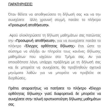
ΠΑΡΑΤΗΡΗΣΕΙΣ:
ΠΙΝΑΚΑΣ ΔΙΔΑΚΤΟΡΩΝ
Όταν θέλετε να αποθηκεύσετε τη δήλωσή σας και να την
ΔΙΑΣΦΑΛΙΣΗ ΠΟΙΟΤΗΤΑΣ
συνεχίσετε άλλη χρονική στιγμή, πατάτε το πλήκτρο
«Προσωρινή αποθήκευση».
ΠΟΛΙΤΙΚΗ ΠΟΙΟΤΗΤΑΣ
Αφού ολοκληρώσετε τη δήλωση μαθημάτων σας πατώντας
ΔΕΔΟΜΕΝΑ ΠΟΙΟΤΗΤΑΣ
την «
Προσωρινή αποθήκευση
», για να συνεχίσετε πατάτε το
πλήκτρο «
Έλεγχος ορθότητας δήλωσης
» έτσι ώστε το
ΠΙΣΤΟΠΟΙΗΣΗ
σύστημα να ελέγξει αν πληροίτε τους κανόνες δήλωσης
μαθημάτων που ισχύουν στο Τμήμα σας. Αν για
ΑΞΙΟΛΟΓΗΣΗ
οποιοδήποτε λόγο, υπάρχει πρόβλημα με τη δήλωσή σας
και δε μπορείτε να συνεχίσετε, θα προβληθούν σχετικά
ΑΠΟ ΠΡΟΠΤΥΧΙΑΚΟΥΣ ΦΟΙΤΗΤΕΣ
μηνύματα λαθών για να μπορείτε να προβείτε σε
διορθώσεις.
ΑΠΟ ΤΕΛΕΙΟΦΟΙΤΟΥΣ
Πρέπει απαραιτήτως να πατήσετε το πλήκτρο «Έλεγχο
ΕΚΘΕΣΕΙΣ ΕΞΩΤΕΡΙΚΗΣ
ορθότητας δήλωσης» γιατί διαφορετικά δε μπορείτε να
ΑΞΙΟΛΟΓΗΣΗΣ
συνεχίσετε στην τελική οριστικοποίηση δήλωσης μαθημάτων
σας
.