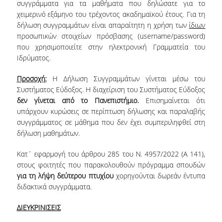
συγγράμματα για τα μαθήματα που δηλώσατε για το
ΝΕΑ
χειμερινό εξάμηνο του τρέχοντος ακαδημαϊκού έτους. Για τη
δήλωση συγγραμμάτων είναι απαραίτητη η χρήση των
ίδιων
ΑΝΑΚΟΙΝΩΣΕΙΣ
προσωπικών στοιχείων πρόσβασης (username/password)
που χρησιμοποιείτε στην ηλεκτρονική Γραμματεία του
ΠΡΟΚΗΡΥΞΕΙΣ
Ιδρύματος.
ΠΡΟΚΗΡΥΞΕΙΣ ΑΠΟΚΤΗΣΗΣ ΑΚΑΔΗΜΑΪΚΗΣ
Προσοχή:
Η Δήλωση Συγγραμμάτων γίνεται μέσω του
ΕΜΠΕΙΡΙΑΣ
Συστήματος Εύδοξος. Η διαχείριση του Συστήματος Εύδοξος
δεν γίνεται από το Πανεπιστήμιο.
Επισημαίνεται ότι
ΕΚΔΗΛΩΣΕΙΣ
υπάρχουν κυρώσεις σε περίπτωση δήλωσης και παραλαβής
συγγράμματος σε μάθημα που δεν έχει συμπεριληφθεί στη
ΕΠΟΠΤΕΙΕΣ
δήλωση μαθημάτων.
ΕΠΙΚΟΙΝΩΝΙΑ
Κατ΄ εφαρμογή του άρθρου 285 του Ν. 4957/2022 (Α 141),
στους φοιτητές που παρακολουθούν πρόγραμμα σπουδών
για τη λήψη
δεύτερου πτυχίου
χορηγούνται δωρεάν έντυπα
διδακτικά συγγράμματα.
ΔΙΕΥΚΡΙΝΙΣΕΙΣ