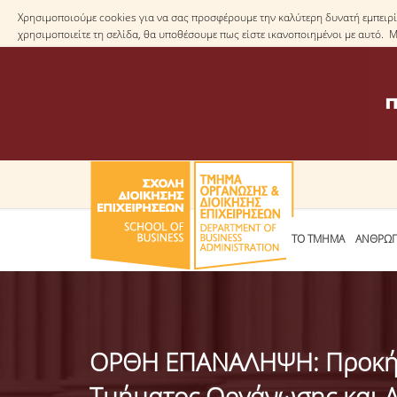
Χρησιμοποιούμε cookies για να σας προσφέρουμε την καλύτερη δυνατή εμπειρία
χρησιμοποιείτε τη σελίδα, θα υποθέσουμε πως είστε ικανοποιημένοι με αυτό. 
ΤΟ ΤΜΗΜΑ
ΑΝΘΡΩΠ
ΟΡΘΗ ΕΠΑΝΑΛΗΨΗ: Προκήρυ
Τμήματος Οργάνωσης και Δ