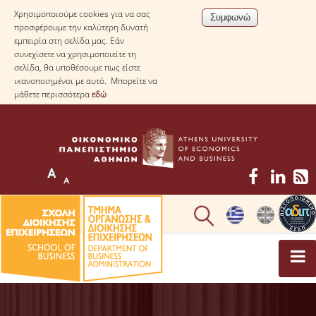
Χρησιμοποιούμε cookies για να σας
προσφέρουμε την καλύτερη δυνατή
εμπειρία στη σελίδα μας. Εάν
συνεχίσετε να χρησιμοποιείτε τη
σελίδα, θα υποθέσουμε πως είστε
ικανοποιημένοι με αυτό. Μπορείτε να
μάθετε περισσότερα
εδώ
ΤΟ ΤΜΗΜΑ
ΜΕ ΜΙΑ ΜΑΤΙΑ