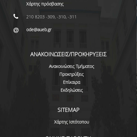
Χάρτης πρόσβασης
ΜΕΛΗ Ε.Δ.Π
210 8203 -309, -310, -311
ΜΕΛΗ Ε.Τ.Ε.Π.
ode@aueb.gr
ΔΙΟΙΚΗΤΙΚΟ ΠΡΟΣΩΠΙΚΟ
ΜΗΤΡΩΑ
ΑΝΑΚΟΙΝΩΣΕΙΣ/ΠΡΟΚΗΡΥΞΕΙΣ
ΩΡΕΣ ΓΡΑΦΕΙΟΥ ΑΚΑΔΗΜΑΪΚΟΥ
ΠΡΟΣΩΠΙΚΟΥ
Ανακοινώσεις Τμήματος
Προκηρύξεις
ΠΡΟΠΤΥΧΙΑΚΕΣ ΣΠΟΥΔΕΣ
Επίκαιρα
Εκδηλώσεις
ΟΔΗΓΟΣ ΣΠΟΥΔΩΝ
ΠΡΟΓΡΑΜΜΑ ΣΠΟΥΔΩΝ
SITEMAP
ΜΑΘΗΜΑΤΑ ΠΡΟΓΡΑΜΜΑΤΟΣ ΣΠΟΥΔΩΝ
Χάρτης Ιστότοπου
ΚΑΤΕΥΘΥΝΣΕΙΣ