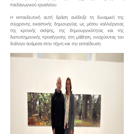
παιδαγωγικού εργαλείου.
ΟΠΑ NEWS
Η εκπαιδευτική αυτή δράση ανέδειξε τη δυναμική της
ΔΙΑΖΩΜΑ
σύγχρονης εικαστικής δημιουργίας ως μέσου καλλιέργειας
της κριτικής σκέψης, της δημιουργικότητας και της
ΤΟ ΣΚΑΣΙΑΡΧΕΙΟ
διεπιστημονικής προσέγγισης στη μάθηση, ενισχύοντας τον
ΞΕΝΟΦΩΝ
διάλογο ανάμεσα στην τέχνη και την εκπαίδευση.
ΕΘΝΙΚΟ ΜΟΥΣΕΙΟ ΣΥΓΧΡΟΝΗΣ ΤΕΧΝΗΣ
YOUTUBE
ΤΙ ΝΕΑ;