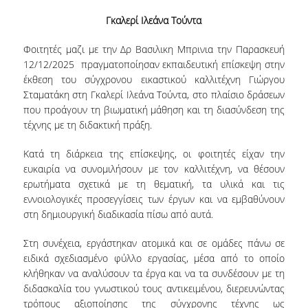
Γκαλερί Ιλεάνα Τούντα
ΕΡΕΥΝΑ
Φοιτητές μαζι με την Δρ Βασιλικη Μπρινια την Παρασκευή
12/12/2025 πραγματοποίησαν εκπαιδευτική επίσκεψη στην
ΕΠΙΣΤΗΜΟΝΙΚΗ ΟΜΑΔΑ
έκθεση του σύγχρονου εικαστικού καλλιτέχνη Γιώργου
Σταματάκη στη Γκαλερί Ιλεάνα Τούντα, στο πλαίσιο δράσεων
ΔΙΕΘΝΕΙΣ & ΕΓΧΩΡΙΕΣ ΣΥΝΕΡΓΑΣΙΕΣ
που προάγουν τη βιωματική μάθηση και τη διασύνδεση της
τέχνης με τη διδακτική πράξη.
ΕΠΙΣΤΗΜΟΝΙΚΑ ΑΡΘΡΑ
Κατά τη διάρκεια της επίσκεψης, οι φοιτητές είχαν την
ΣΥΜΜΕΤΟΧΗ ΣΕ ΣΥΝΕΔΡΙΑ
ευκαιρία να συνομιλήσουν με τον καλλιτέχνη, να θέσουν
ερωτήματα σχετικά με τη θεματική, τα υλικά και τις
ΕΤΗΣΙΑ ΕΠΙΣΤΗΜΟΝΙΚΗ ΗΜΕΡΙΔΑ
εννοιολογικές προσεγγίσεις των έργων και να εμβαθύνουν
ΕΡΕΥΝΗΤΙΚΕΣ ΕΡΓΑΣΙΕΣ ΦΟΙΤΗΤΩΝ
στη δημιουργική διαδικασία πίσω από αυτά.
Στη συνέχεια, εργάστηκαν ατομικά και σε ομάδες πάνω σε
ΦΩΤΟΓΡΑΦΙΕΣ
ειδικά σχεδιασμένο φύλλο εργασίας, μέσα από το οποίο
κλήθηκαν να αναλύσουν τα έργα και να τα συνδέσουν με τη
ΜΜΕ
διδασκαλία του γνωστικού τους αντικειμένου, διερευνώντας
τρόπους αξιοποίησης της σύγχρονης τέχνης ως