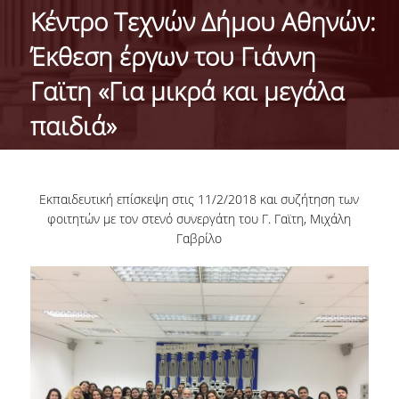
ΠΛΗΡΟΦΟΡΙΕΣ
Κέντρο Τεχνών Δήμου Αθηνών:
Έκθεση έργων του Γιάννη
ΙΣΤΟΡΙΚΟ
Γαϊτη «Για μικρά και μεγάλα
ΦΙΛΟΣΟΦΙΑ ΤΟΥ ΠΡΟΓΡΑΜΜΑΤΟΣ
παιδιά»
ΠΕΡΙΓΡΑΦΗ ΤΟΥ ΠΡΟΓΡΑΜΜΑΤΟΣ
ΠΙΣΤΟΠΟΙΗΣΗ (ΦΕΚ 689/Τ.Β'/26-03-2013)
ΠΡΟΓΡΑΜΜΑ ΣΠΟΥΔΩΝ
Εκπαιδευτική επίσκεψη στις 11/2/2018 και συζήτηση των
φοιτητών με τον στενό συνεργάτη του Γ. Γαϊτη, Μιχάλη
ΜΑΘΗΜΑΤΑ
Γαβρίλο
ΔΙΔΑΚΤΙΚΟ ΠΡΟΣΩΠΙΚΟ
ΓΙΑΤΙ ΝΑ ΕΠΙΛΕΞΕTE ΤΟ ΠΡΟΓΡΑΜΜΑ
ΟΙ ΑΠΟΦΟΙΤΟΙ ΤΟΥ ΠΡΟΓΡΑΜΜΑΤΟΣ ΕΙΠΑΝ...
ΤΡΟΠΟΣ ΕΙΣΑΓΩΓΗΣ ΣΤΟ ΠΡΟΓΡΑΜΜΑ