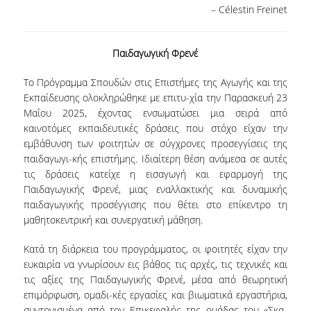
– Célestin Freinet
ΠΡΟΟΠΤΙΚΕΣ ΑΠΑΣΧΟΛΗΣΗΣ
ΕΚΠΑΙΔΕΥΣΗ ΕΝΗΛΙΚΩΝ
Παιδαγωγική Φρενέ
ΚΑΙΝΟΤΟΜΕΣ ΔΡΑΣΕΙΣ
Το Πρόγραμμα Σπουδών στις Επιστήμες της Αγωγής και της
Εκπαίδευσης ολοκληρώθηκε με επιτυ-χία την Παρασκευή 23
Μαΐου 2025, έχοντας ενσωματώσει μια σειρά από
ΕΚΠΑΙΔΕΥΟΝΤΑΣ ΕΚΠΑΙΔΕΥΤΙΚΟΥΣ ΜΕΣΑ
καινοτόμες εκπαιδευτικές δράσεις που στόχο είχαν την
ΑΠΟ ΤΗΝ ΤΕΧΝΗ - TEPART AUEB
εμβάθυνση των φοιτητών σε σύγχρονες προσεγγίσεις της
παιδαγωγι-κής επιστήμης. Ιδιαίτερη θέση ανάμεσα σε αυτές
ΨΗΦΙΑΚΟΣ ΧΩΡΟΣ ΤΕΧΝΗΣ - TEPART AUEB
τις δράσεις κατείχε η εισαγωγή και εφαρμογή της
Παιδαγωγικής Φρενέ, μιας εναλλακτικής και δυναμικής
ΕΚΠΑΙΔΕΥΣΗ, ΕΠΙΧΕΙΡΗΜΑΤΙΚΟΤΗΤΑ &
παιδαγωγικής προσέγγισης που θέτει στο επίκεντρο τη
ΠΟΛΙΤΙΣΜΟΣ
μαθητοκεντρική και συνεργατική μάθηση.
ΠΑΙΔΑΓΩΓΙΚΑ ΡΕΥΜΑΤΑ - ΣΕΛΕΣΤΕΝ ΦΡΕΝΕ
Κατά τη διάρκεια του προγράμματος, οι φοιτητές είχαν την
ΜΑΘΗΜΑΤΑ ΖΩΗΣ ΣΤΟ ΣΧΟΛΕΙΟ Ι & ΙΙ
ευκαιρία να γνωρίσουν εις βάθος τις αρχές, τις τεχνικές και
τις αξίες της Παιδαγωγικής Φρενέ, μέσα από θεωρητική
ΕΛΕΥΣΙΝΑ 2023: ΤΟ ΠΝΕΥΜΑΤΙΚΟ
επιμόρφωση, ομαδι-κές εργασίες και βιωματικά εργαστήρια,
ΚΕΦΑΛΑΙΟ ΤΟΥ ΟΠΑ
συντονισμένα από τον Επικεφαλής της ομάδας του «Σκα-