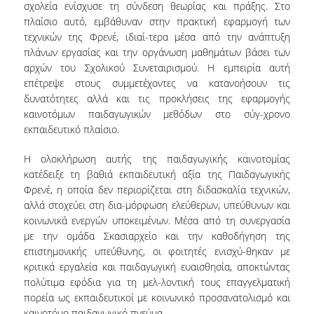
σχολεία ενίσχυσε τη σύνδεση θεωρίας και πράξης. Στο
ΟΠΑ NEWS
πλαίσιο αυτό, εμβάθυναν στην πρακτική εφαρμογή των
τεχνικών της Φρενέ, ιδιαί-τερα μέσα από την ανάπτυξη
ΔΙΑΖΩΜΑ
πλάνων εργασίας και την οργάνωση μαθημάτων βάσει των
αρχών του Σχολικού Συνεταιρισμού. Η εμπειρία αυτή
ΤΟ ΣΚΑΣΙΑΡΧΕΙΟ
επέτρεψε στους συμμετέχοντες να κατανοήσουν τις
δυνατότητες αλλά και τις προκλήσεις της εφαρμογής
ΞΕΝΟΦΩΝ
καινοτόμων παιδαγωγικών μεθόδων στο σύγ-χρονο
ΕΘΝΙΚΟ ΜΟΥΣΕΙΟ ΣΥΓΧΡΟΝΗΣ ΤΕΧΝΗΣ
εκπαιδευτικό πλαίσιο.
YOUTUBE
Η ολοκλήρωση αυτής της παιδαγωγικής καινοτομίας
κατέδειξε τη βαθιά εκπαιδευτική αξία της Παιδαγωγικής
Φρενέ, η οποία δεν περιορίζεται στη διδασκαλία τεχνικών,
ΤΙ ΝΕΑ;
αλλά στοχεύει στη δια-μόρφωση ελεύθερων, υπεύθυνων και
κοινωνικά ενεργών υποκειμένων. Μέσα από τη συνεργασία
με την ομάδα Σκασιαρχείο και την καθοδήγηση της
επιστημονικής υπεύθυνης, οι φοιτητές ενισχύ-θηκαν με
κριτικά εργαλεία και παιδαγωγική ευαισθησία, αποκτώντας
πολύτιμα εφόδια για τη μελ-λοντική τους επαγγελματική
πορεία ως εκπαιδευτικοί με κοινωνικό προσανατολισμό και
καινοτόμο παιδαγωγικό πνεύμα.