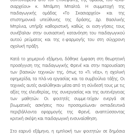
σιαρχείου» κ. Μπάμπη Μπαλτά. Η συμμετοχή της
παιδαγωγικής ομάδας «Το Σκασιαρχείο» και της
ΕΡΕΥΝΑ
επιστημονικά υπεύθυνης της δράσης, Δρ. Βασιλικής
Μπρίνια, υπήρξε καθοριστική, καθώς οι ειση-γήσεις τους
ΕΠΙΣΤΗΜΟΝΙΚΗ ΟΜΑΔΑ
συνέβαλαν στην ουσιαστική κατανόηση του παιδαγωγικού
αυτού ρεύματος και της ε-φαρμογής του στη σύγχρονη
ΔΙΕΘΝΕΙΣ & ΕΓΧΩΡΙΕΣ ΣΥΝΕΡΓΑΣΙΕΣ
σχολική πράξη.
ΕΠΙΣΤΗΜΟΝΙΚΑ ΑΡΘΡΑ
Κατά το χειμερινό εξάμηνο, δόθηκε έμφαση στη θεωρητική
προσέγγιση της παιδαγωγικής Φρενέ και στην παρουσίαση
ΣΥΜΜΕΤΟΧΗ ΣΕ ΣΥΝΕΔΡΙΑ
των βασικών τεχνικών της, όπως το «Τι νέα;», η σχολική
εφημερίδα, τα πλά-να εργασίας και τα συμβούλια τάξης. Οι
ΕΤΗΣΙΑ ΕΠΙΣΤΗΜΟΝΙΚΗ ΗΜΕΡΙΔΑ
τεχνικές αυτές αναλύθηκαν μέσα από τη σύνδεσή τους με τις
αξίες της ελευθερίας, της συνεργασίας και της αυτενέργειας
ΕΡΕΥΝΗΤΙΚΕΣ ΕΡΓΑΣΙΕΣ ΦΟΙΤΗΤΩΝ
των μαθητών. Οι φοιτητές συμμε-τείχαν ενεργά σε
βιωματικές ασκήσεις που προσομοίωναν εκπαιδευτικά
ΦΩΤΟΓΡΑΦΙΕΣ
περιβάλλοντα εφαρμογής της Φρενέ, αναπτύσσοντας
κριτική σκέψη και παιδαγωγική ενσυναίσθηση.
ΜΜΕ
Στο εαρινό εξάμηνο, η εμπλοκή των φοιτητών σε δημόσια