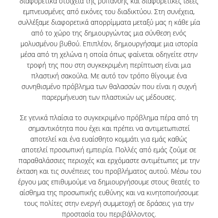
διαφορετικά στοιχεία της ρύπανσης και διαφορετικές ιδέες
ΟΠΑ NEWS
εμπνευσμένες από εικόνες του διαδικτύου. Στη συνέχεια,
συλλέξαμε διαφορετικά απορρίμματα μεταξύ μας η κάθε μία
ΔΙΑΖΩΜΑ
από το χώρο της δημιουργώντας μια σύνθεση ενός
μολυσμένου βυθού. Επιπλέον, δημιουργήσαμε μια ιστορία
ΤΟ ΣΚΑΣΙΑΡΧΕΙΟ
μέσα από τη χελώνα η οποία όπως φαίνεται οδηγείτε στην
τροφή της που στη συγκεκριμένη περίπτωση είναι μια
ΞΕΝΟΦΩΝ
πλαστική σακούλα. Με αυτό τον τρόπο θίγουμε ένα
συνηθισμένο πρόβλημα των θαλασσών που είναι η συχνή
ΕΘΝΙΚΟ ΜΟΥΣΕΙΟ ΣΥΓΧΡΟΝΗΣ ΤΕΧΝΗΣ
παρερμήνευση των πλαστικών ως μέδουσες.
YOUTUBE
Σε γενικά πλαίσια το συγκεκριμένο πρόβλημα πέρα από τη
σημαντικότητα που έχει και πρέπει να αντιμετωπιστεί
ΤΙ ΝΕΑ;
αποτελεί και ένα ευαίσθητο κομμάτι για εμάς καθώς
αποτελεί προσωπική εμπειρία. Πολλές από εμάς ζούμε σε
παραθαλάσσιες περιοχές και ερχόμαστε αντιμέτωπες με την
έκταση και τις συνέπειες του προβλήματος αυτού. Μέσω του
έργου μας επιθυμούμε να δημιουργήσουμε στους θεατές το
αίσθημα της προσωπικής ευθύνης και να κινητοποιήσουμε
τους πολίτες στην ενεργή συμμετοχή σε δράσεις για την
προστασία του περιβάλλοντος.