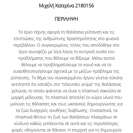
Μιχελή Κατερίνα 2180156
ΠΡΟΟΠΤΙΚΕΣ ΑΠΑΣΧΟΛΗΣΗΣ
ΠΕΡΙΛΗΨΗ
ΕΚΠΑΙΔΕΥΣΗ ΕΝΗΛΙΚΩΝ
Το έργο τέχνης αφορά τη θαλάσσια ρύπανση και τις
ΚΑΙΝΟΤΟΜΕΣ ΔΡΑΣΕΙΣ
επιπτώσεις της ανθρώπινης δραστηριότητας στο φυσικό
περιβάλλον. Ο συγκεκριμένος τίτλος που αποδόθηκε στο
έργο συνοψίζει με λίγα λόγια τη κεντρική ουσία του
ΕΚΠΑΙΔΕΥΟΝΤΑΣ ΕΚΠΑΙΔΕΥΤΙΚΟΥΣ ΜΕΣΑ
ΑΠΟ ΤΗΝ ΤΕΧΝΗ - TEPART AUEB
προβλήματος που θέλουμε να θίξουμε. Μέσω αυτού
θέλουμε να προβληματίσουμε το κοινό και να το
ΨΗΦΙΑΚΟΣ ΧΩΡΟΣ ΤΕΧΝΗΣ - TEPART AUEB
ευαισθητοποιήσουμε σχετικά με το μείζων πρόβλημα της
ρύπανσης. Το θέμα του συγκεκριμένου έργου γίνεται εύκολα
ΕΚΠΑΙΔΕΥΣΗ, ΕΠΙΧΕΙΡΗΜΑΤΙΚΟΤΗΤΑ &
αντιληπτό ότι εστιάζει στο “τελευταίο γεύμα” της θαλάσσιας
ΠΟΛΙΤΙΣΜΟΣ
χελώνας το οποίο φαίνεται να είναι η πλαστική σακούλα σε
μορφή μέδουσας. Το πλαστικό αποτελεί το κύριο υλικό που
ΠΑΙΔΑΓΩΓΙΚΑ ΡΕΥΜΑΤΑ - ΣΕΛΕΣΤΕΝ ΦΡΕΝΕ
μολύνει τις θάλασσες και τους ωκεανούς δημιουργώντας για
τα ζώα δυσχερείς συνθήκες διαβίωσης. Ουσιαστικά, τα
ΜΑΘΗΜΑΤΑ ΖΩΗΣ ΣΤΟ ΣΧΟΛΕΙΟ Ι & ΙΙ
πλαστικά θέτουν τη ζωή των θαλάσσιων πλασμάτων σε
κίνδυνο καθώς μπλέκονται σε αυτά και τις περισσότερες
ΕΛΕΥΣΙΝΑ 2023: ΤΟ ΠΝΕΥΜΑΤΙΚΟ
φορές οδηγούνται σε θάνατο. Η επιρροή για τη δημιουργία
ΚΕΦΑΛΑΙΟ ΤΟΥ ΟΠΑ