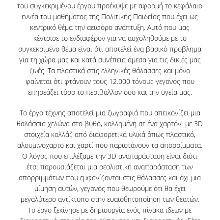
του συγκεκριμένου έργου προέκυψε με αφορμή το κεφάλαιο
εννέα του μαθήματος της Πολιτικής Παιδείας που έχει ως
ΕΡΕΥΝΑ
κεντρικό θέμα την αειφόρο ανάπτυξη. Αυτό που μας
κέντρισε το ενδιαφέρον για να ασχοληθούμε με το
συγκεκριμένο θέμα είναι ότι αποτελεί ένα βασικό πρόβλημα
ΕΠΙΣΤΗΜΟΝΙΚΗ ΟΜΑΔΑ
για τη χώρα μας και κατά συνέπεια άμεσα για τις δικιές μας
ζωές. Τα πλαστικά στις ελληνικές θάλασσες και μόνο
ΔΙΕΘΝΕΙΣ & ΕΓΧΩΡΙΕΣ ΣΥΝΕΡΓΑΣΙΕΣ
φαίνεται ότι φτάνουν τους 12.000 τόνους γεγονός που
ΕΠΙΣΤΗΜΟΝΙΚΑ ΑΡΘΡΑ
επηρεάζει τόσο το περιβάλλον όσο και την υγεία μας.
ΣΥΜΜΕΤΟΧΗ ΣΕ ΣΥΝΕΔΡΙΑ
Το έργο τέχνης αποτελεί μια ζωγραφιά που απεικονίζει μια
θαλάσσια χελώνα στο βυθό, κολλημένη σε ένα χαρτόνι με 3D
ΕΤΗΣΙΑ ΕΠΙΣΤΗΜΟΝΙΚΗ ΗΜΕΡΙΔΑ
στοιχεία κολλάζ από διαφορετικά υλικά όπως πλαστικό,
αλουμινόχαρτο και χαρτί που παριστάνουν τα απορρίμματα.
ΕΡΕΥΝΗΤΙΚΕΣ ΕΡΓΑΣΙΕΣ ΦΟΙΤΗΤΩΝ
Ο λόγος που επιλέξαμε την 3D αναπαράσταση είναι διότι
έτσι παρουσιάζεται μια ρεαλιστική αναπαράσταση των
απορριμμάτων που εμφανίζονται στις θάλασσες και όχι μια
ΦΩΤΟΓΡΑΦΙΕΣ
μίμηση αυτών, γεγονός που θεωρούμε ότι θα έχει
μεγαλύτερο αντίκτυπο στην ευαισθητοποίηση των θεατών.
ΜΜΕ
Το έργο ξεκίνησε με δημιουργία ενός πίνακα ιδεών με