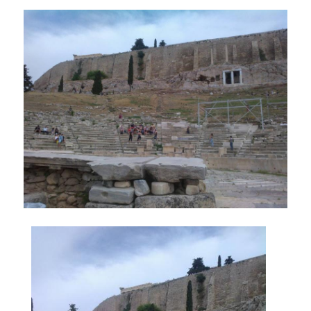
ΟΠΑ NEWS
ΔΙΑΖΩΜΑ
ΤΟ ΣΚΑΣΙΑΡΧΕΙΟ
ΞΕΝΟΦΩΝ
ΕΘΝΙΚΟ ΜΟΥΣΕΙΟ ΣΥΓΧΡΟΝΗΣ ΤΕΧΝΗΣ
YOUTUBE
ΤΙ ΝΕΑ;