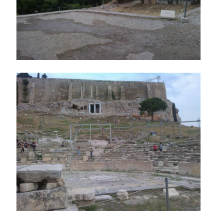
ΕΡΕΥΝΑ
ΕΠΙΣΤΗΜΟΝΙΚΗ ΟΜΑΔΑ
ΔΙΕΘΝΕΙΣ & ΕΓΧΩΡΙΕΣ ΣΥΝΕΡΓΑΣΙΕΣ
ΕΠΙΣΤΗΜΟΝΙΚΑ ΑΡΘΡΑ
ΣΥΜΜΕΤΟΧΗ ΣΕ ΣΥΝΕΔΡΙΑ
ΕΤΗΣΙΑ ΕΠΙΣΤΗΜΟΝΙΚΗ ΗΜΕΡΙΔΑ
ΕΡΕΥΝΗΤΙΚΕΣ ΕΡΓΑΣΙΕΣ ΦΟΙΤΗΤΩΝ
ΦΩΤΟΓΡΑΦΙΕΣ
ΜΜΕ