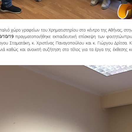
παλιό χώρο γραφείων του Χρηματιστηρίου στο κέντρο της Αθήνας, στη
0/10/19
πραγματοποιήθηκε εκπαιδευτική επίσκεψη των φοιτητών/τρι
ργου Σταματάκη, κ. Χριστίνας Παναγοπούλου και κ. Γιώργου Δρίτσα. 
ά καθώς και ανοικτή συζήτηση στο τέλος για τα έργα της έκθεσης κα