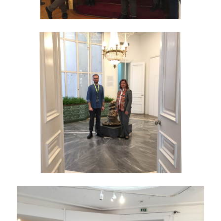
ΟΠΑ NEWS
ΔΙΑΖΩΜΑ
ΤΟ ΣΚΑΣΙΑΡΧΕΙΟ
ΞΕΝΟΦΩΝ
ΕΘΝΙΚΟ ΜΟΥΣΕΙΟ ΣΥΓΧΡΟΝΗΣ ΤΕΧΝΗΣ
YOUTUBE
ΤΙ ΝΕΑ;