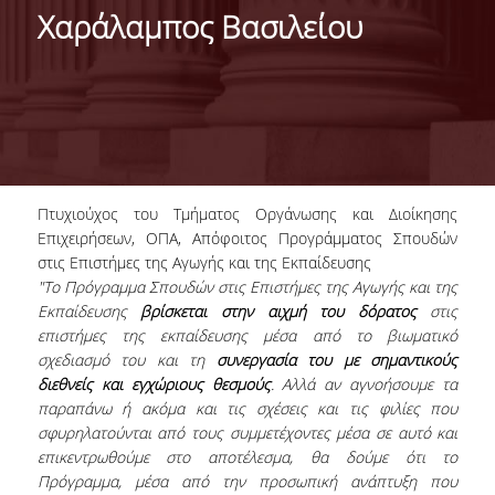
ΠΛΗΡΟΦΟΡΙΕΣ
Χαράλαμπος Βασιλείου
ΙΣΤΟΡΙΚΟ
ΦΙΛΟΣΟΦΙΑ ΤΟΥ ΠΡΟΓΡΑΜΜΑΤΟΣ
ΠΕΡΙΓΡΑΦΗ ΤΟΥ ΠΡΟΓΡΑΜΜΑΤΟΣ
ΠΙΣΤΟΠΟΙΗΣΗ (ΦΕΚ 689/Τ.Β'/26-03-2013)
Πτυχιούχος του Τμήματος Οργάνωσης και Διοίκησης
Επιχειρήσεων, ΟΠΑ, Απόφοιτος Προγράμματος Σπουδών
ΠΡΟΓΡΑΜΜΑ ΣΠΟΥΔΩΝ
στις Επιστήμες της Αγωγής και της Εκπαίδευσης
"Το Πρόγραμμα Σπουδών στις Επιστήμες της Αγωγής και της
ΜΑΘΗΜΑΤΑ
Εκπαίδευσης
βρίσκεται στην αιχμή του δόρατος
στις
ΔΙΔΑΚΤΙΚΟ ΠΡΟΣΩΠΙΚΟ
επιστήμες της εκπαίδευσης μέσα από το βιωματικό
σχεδιασμό του και τη
συνεργασία του με σημαντικούς
ΓΙΑΤΙ ΝΑ ΕΠΙΛΕΞΕTE ΤΟ ΠΡΟΓΡΑΜΜΑ
διεθνείς και εγχώριους θεσμούς
. Αλλά αν αγνοήσουμε τα
παραπάνω ή ακόμα και τις σχέσεις και τις φιλίες που
ΟΙ ΑΠΟΦΟΙΤΟΙ ΤΟΥ ΠΡΟΓΡΑΜΜΑΤΟΣ ΕΙΠΑΝ...
σφυρηλατούνται από τους συμμετέχοντες μέσα σε αυτό και
επικεντρωθούμε στο αποτέλεσμα, θα δούμε ότι το
ΤΡΟΠΟΣ ΕΙΣΑΓΩΓΗΣ ΣΤΟ ΠΡΟΓΡΑΜΜΑ
Πρόγραμμα, μέσα από την προσωπική ανάπτυξη που