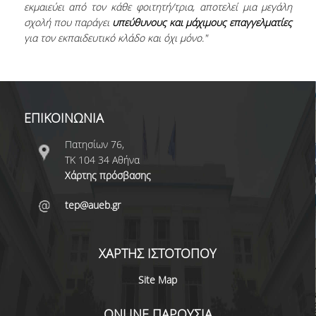
εκμαιεύει από τον κάθε φοιτητή/τρια, αποτελεί μια μεγάλη
ΠΡΟΟΠΤΙΚΕΣ ΑΠΑΣΧΟΛΗΣΗΣ
σχολή που παράγει
υπεύθυνους και μάχιμους επαγγελματίες
για τον εκπαιδευτικό κλάδο και όχι μόνο."
ΕΚΠΑΙΔΕΥΣΗ ΕΝΗΛΙΚΩΝ
ΚΑΙΝΟΤΟΜΕΣ ΔΡΑΣΕΙΣ
ΕΠΙΚΟΙΝΩΝΙΑ
ΕΚΠΑΙΔΕΥΟΝΤΑΣ ΕΚΠΑΙΔΕΥΤΙΚΟΥΣ ΜΕΣΑ
ΑΠΟ ΤΗΝ ΤΕΧΝΗ - TEPART AUEB
Πατησίων 76,
ΤΚ 104 34 Αθήνα
ΨΗΦΙΑΚΟΣ ΧΩΡΟΣ ΤΕΧΝΗΣ - TEPART AUEB
Χάρτης πρόσβασης
ΕΚΠΑΙΔΕΥΣΗ, ΕΠΙΧΕΙΡΗΜΑΤΙΚΟΤΗΤΑ &
tep@aueb.gr
ΠΟΛΙΤΙΣΜΟΣ
ΠΑΙΔΑΓΩΓΙΚΑ ΡΕΥΜΑΤΑ - ΣΕΛΕΣΤΕΝ ΦΡΕΝΕ
ΧΑΡΤΗΣ ΙΣΤΟΤΟΠΟΥ
ΜΑΘΗΜΑΤΑ ΖΩΗΣ ΣΤΟ ΣΧΟΛΕΙΟ Ι & ΙΙ
Site Map
ΕΛΕΥΣΙΝΑ 2023: ΤΟ ΠΝΕΥΜΑΤΙΚΟ
ΚΕΦΑΛΑΙΟ ΤΟΥ ΟΠΑ
ONLINE ΠΑΡΟΥΣΙΑ