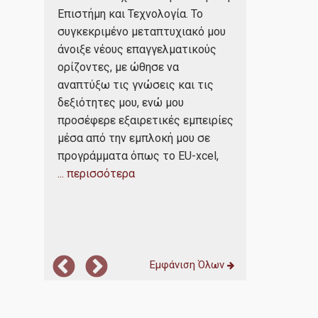
Πανεπιστημί
Επιστήμη και Τεχνολογία. Το
πεδο
Προσωπικά ό
συγκεκριμένο μεταπτυχιακό μου
τις προσδοκ
άνοιξε νέους επαγγελματικούς
το υψηλό επ
ορίζοντες, με ώθησε να
 στη
ενθάρρυνε ση
αναπτύξω τις γνώσεις και τις
δικτύωση με
δεξιότητες μου, ενώ μου
ο
καθηγητών κ
προσέφερε εξαιρετικές εμπειρίες
ι
κόσμο του επ
μέσα από την εμπλοκή μου σε
τις
προγράμματα όπως το EU-xcel,
Η εμπειρία 
ης νέας
... περισσότερα
... περισσότε
 με την
Εμφάνιση Όλων