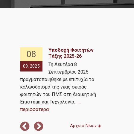
κδρομή
Υποδοχή Φοιτητών
08
12
τος
Τάξης 2025-26
Τη Δευτέρα 8
09, 2025
07, 2025
ου 2024,
Σεπτεμβρίου 2025
πραγματοποιήθηκε με επιτυχία το
Μεταπτυχια
καλωσόρισμα της νέας σειράς
Διοικητική Ε
φοιτητών του ΠΜΣ στη Διοικητική
με την AEGEA
Επιστήμη και Τεχνολογία.
...
πραγματοποι
περισσότερα
περισσότερ
Αρχείο Νέων