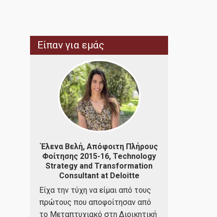
Είπαν για εμάς
Έλενα Βελή, Απόφοιτη Πλήρους
Βασίλης Βα
Φοίτησης 2015-16, Technology
οιτη
Μερικής Φ
Strategy and Transformation
5-16,
Founder 
Consultant at Deloitte
t - Alpha
Συνιστώ ανε
Είχα την τύχη να είμαι από τους
ς
στη Διοικητι
πρώτους που αποφοίτησαν από
μου
Τεχνολογία 
το Μεταπτυχιακό στη Διοικητική