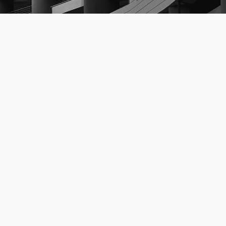
Εκπαιδευτική ε
24
στην Παπαστρά
Α.Β.Ε.Σ.
01, 2025
Στις 19 Νοεμβρί
εκπαιδευτική εκδρομή
στην Παπαστράτος Α.Β.Ε.Σ.
...
περισσότερα