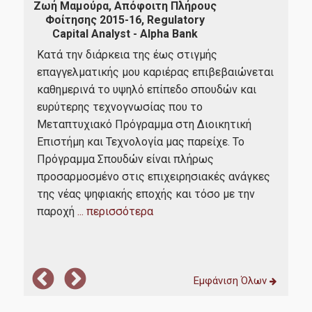
Ζωή Μαμούρα, Απόφοιτη Πλήρους
Β
Φοίτησης 2015-16, Regulatory
Μερι
Capital Analyst - Alpha Bank
D
που
Κατά την διάρκεια της έως στιγμής
Είχ
επαγγελματικής μου καριέρας επιβεβαιώνεται
ολο
καθημερινά το υψηλό επίπεδο σπουδών και
και
ους
ευρύτερης τεχνογνωσίας που το
εμπ
Μεταπτυχιακό Πρόγραμμα στη Διοικητική
προ
μου,
Επιστήμη και Τεχνολογία μας παρείχε. Το
επα
Πρόγραμμα Σπουδών είναι πλήρως
ιερ
α
προσαρμοσμένο στις επιχειρησιακές ανάγκες
και
της νέας ψηφιακής εποχής και τόσο με την
ότι 
παροχή
... περισσότερα
Εμφάνιση Όλων