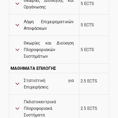
Θεωρίες Διοίκησης και
Χρήσιμοι Σύνδεσμοι
5 ECTS
Οργάνωσης
Υποψήφιοι
Λήψη Επιχειρηματικών
5 ECTS
Αποφάσεων
Σε ποιούς απευθύνεται
Θεωρίες και Διοίκηση
Πληροφοριακών
5 ECTS
Διαδικασία Αιτήσεων
Συστημάτων
Συχνές ερωτήσεις- FAQs
ΜΑΘΗΜΑΤΑ ΕΠΙΛΟΓΗΣ
Στρατηγικές Συνεργασίες
Στατιστική για
2.5 ECTS
Επιχειρήσεις
Στρατηγικές Συνεργασίες
Πελατοκεντρικά
Πληροφοριακά
2.5 ECTS
Γραφείο Υποστήριξης Καριέρας & Επαγγελματικής
Εξέλιξης
Συστήματα