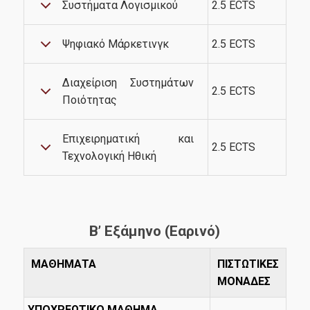
Ερευνητικά Εργαστήρια
Συστήματα Λογισμικού
2.5 ECTS
Ψηφιακό Μάρκετινγκ
2.5 ECTS
Διασφάλιση Ποιότητας
Διαχείριση Συστημάτων
2.5 ECTS
Ποιότητας
Πολιτική Ποιότητας
Διαδικασία Διαχείρισης Παραπόνων
Επιχειρηματική και
2.5 ECTS
Τεχνολογική Ηθική
Λίστες Κατάταξης και Πιστοποιήσεις
Αξιολόγηση Εκπαιδευτικού Έργου
ΜΟ.ΔΙ.Π
Β’ Εξάμηνο (Εαρινό)
Νέα
ΜΑΘΗΜΑΤΑ
ΠΙΣΤΩΤΙΚΕΣ
ΜΟΝΑΔΕΣ
ΥΠΟΧΡΕΩΤΙΚΟ ΜΑΘΗΜΑ