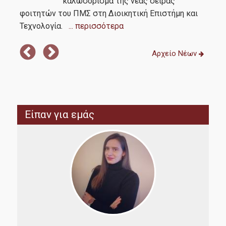
καλωσόρισμα της νέας σειράς
φοιτητών του ΠΜΣ στη Διοικητική Επιστήμη και
την
Τεχνολογία.
... περισσότερα
Σά
Αρχείο Νέων
Είπαν για εμάς