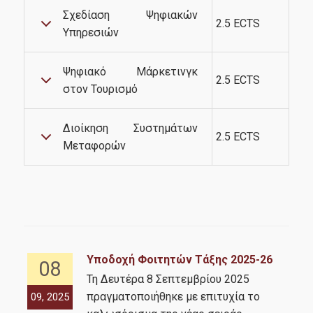
Σχεδίαση Ψηφιακών
2.5 ECTS
Υπηρεσιών
Ψηφιακό Μάρκετινγκ
2.5 ECTS
στον Τουρισμό
Διοίκηση Συστημάτων
2.5 ECTS
Μεταφορών
Υποδοχή Φοιτητών Τάξης 2025-26
08
Τη Δευτέρα 8 Σεπτεμβρίου 2025
ική
πραγματοποιήθηκε με επιτυχία το
09, 2025
07,
Σ.
...