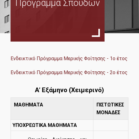
Πρόγραμμα Σπουδών
Σκοπός
Χαιρετισμός Διευθυντή
Πρόγραμμα Σπουδών
Οδηγός Σπουδών
Κανονισμός Σπουδών
Ενδεικτικό Πρόγραμμα Μερικής Φοίτησης - 1
ο
έτος
Οδηγός Εκπόνησης Διπλωματικής Εργασίας
Ενδεικτικό Πρόγραμμα Μερικής Φοίτησης - 2
ο
έτος
Ανθρώπινο Δυναμικό
Α’ Εξάμηνο (Χειμερινό)
Διδάσκοντες
Εξωτερική Συμβουλευτική Επιτροπή
ΜΑΘΗΜΑΤΑ
ΠΙΣΤΩΤΙΚΕΣ
ΜΟΝΑΔΕΣ
Συντονιστική Επιτροπή
ΥΠΟΧΡΕΩΤΙΚΑ ΜΑΘΗΜΑΤΑ
Δίδακτρα & Υποτροφίες