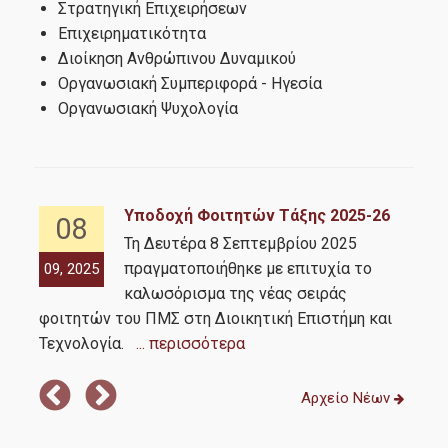
Στρατηγική Επιχειρήσεων
Επιχειρηματικότητα
Διοίκηση Ανθρώπινου Δυναμικού
Οργανωσιακή Συμπεριφορά - Ηγεσία
Οργανωσιακή Ψυχολογία
Υποδοχή Φοιτητών Τάξης 2025-26
08
Τη Δευτέρα 8 Σεπτεμβρίου 2025
ική
πραγματοποιήθηκε με επιτυχία το
09, 2025
07,
Σ.
...
καλωσόρισμα της νέας σειράς
φοιτητών του ΠΜΣ στη Διοικητική Επιστήμη και
την
Τεχνολογία.
... περισσότερα
Σά
Αρχείο Νέων