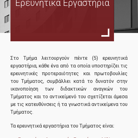
Eρευνητικά Εργαστήρια
Σκοπός
Χαιρετισμός Διευθυντή
Πρόγραμμα Σπουδών
Οδηγός Σπουδών
Κανονισμός Σπουδών
Στο Τμήμα λειτουργούν πέντε (5) ερευνητικά
Οδηγός Εκπόνησης Διπλωματικής Εργασίας
εργαστήρια, κάθε ένα από τα οποία υποστηρίζει τις
ερευνητικές προτεραιότητες και πρωτοβουλίες
Ανθρώπινο Δυναμικό
του Τμήματος, συμβάλλει κατά το δυνατόν στην
ικανοποίηση των διδακτικών αναγκών του
Διδάσκοντες
Τμήματος και το αντικείμενό του σχετίζεται άμεσα
Εξωτερική Συμβουλευτική Επιτροπή
με τις κατευθύνσεις ή τα γνωστικά αντικείμενα του
Τμήματος.
Συντονιστική Επιτροπή
Τα ερευνητικά εργαστήρια του Τμήματος είναι:
Δίδακτρα & Υποτροφίες