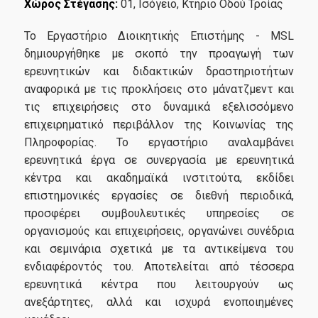
Χώρος Στέγασης:
01, Ισόγειο, Κτήριο Οδού Τροίας
Πρακτική Άσκηση
Το Εργαστήριο Διοικητικής Επιστήμης - MSL
Σεμινάριο Προσωπικής Βελτίωσης και
δημιουργήθηκε με σκοπό την προ­αγωγή των
Απασχολησιμότητας
ερευνητικών και διδακτικών δραστηριοτήτων
αναφορικά με τις προκλήσεις στο μάνατζμεντ και
τις επιχειρήσεις στο δυναμικά εξελισσόμενο
Απόφοιτοι
επιχειρηματικό περιβάλλον της Κοινωνίας της
Πληροφορίας. Το εργαστήριο αναλαμβάνει
ερευνητικά έργα σε συνεργασία με ερευνητικά
Απασχόληση Αποφοίτων
κέντρα και ακα­δημαϊκά ινστιτούτα, εκδίδει
Σύλλογος Αποφοίτων
επιστημονικές εργασίες σε διεθνή περιοδικά,
προσφέρει συμβουλευτικές υπηρεσίες σε
οργανισμούς και επιχειρήσεις, οργανώνει συνέδρια
Έρευνα
και σεμινάρια σχετικά με τα αντικείμενα του
ενδιαφέροντός του. Αποτελείται από τέσσερα
ερευνητικά κέντρα που λειτουργούν ως
Διπλωματικές Εργασίες
ανεξάρτητες, αλλά και ισχυρά ενοποιημένες