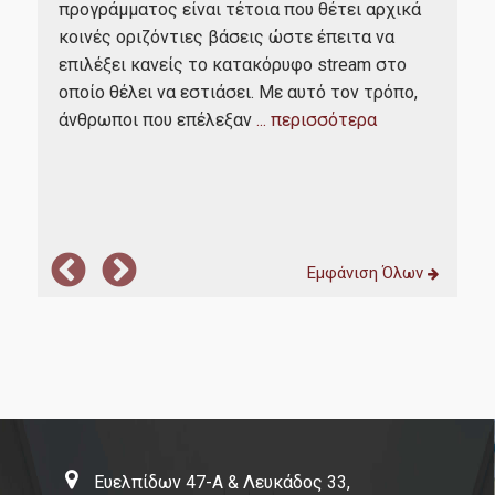
προγράμματος είναι τέτοια που θέτει αρχικά
μετ
κοινές οριζόντιες βάσεις ώστε έπειτα να
γν
μου,
επιλέξει κανείς το κατακόρυφο stream στο
πε
οποίο θέλει να εστιάσει. Με αυτό τον τρόπο,
από
α
άνθρωποι που επέλεξαν
... περισσότερα
πο
σημ
Εμφάνιση Όλων
Ευελπίδων 47-Α & Λευκάδος 33,