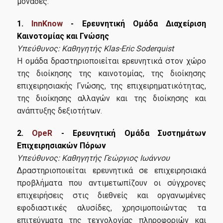
μονάδες:
Ερευνητικά Εργαστήρια
1.
InnKnow
- Ερευνητική Ομάδα Διαχείριση
Καινοτομίας και Γνώσης
Διασφάλιση Ποιότητας
Υπεύθυνος: Καθηγητής Klas-Eric Soderquist
Η ομάδα δραστηριοποιείται ερευνητικά στον χώρο
Πολιτική Ποιότητας
της διοίκησης της καινοτομίας, της διοίκησης
επιχειρησιακής Γνώσης, της επιχειρηματικότητας,
Διαδικασία Διαχείρισης Παραπόνων
της διοίκησης αλλαγών και της διοίκησης και
ανάπτυξης δεξιοτήτων.
Λίστες Κατάταξης και Πιστοποιήσεις
2.
OpeR
- Ερευνητική Ομάδα Συστημάτων
Αξιολόγηση Εκπαιδευτικού Έργου
Επιχειρησιακών Πόρων
ΜΟ.ΔΙ.Π
Υπεύθυνος: Καθηγητής Γεώργιος Ιωάννου
Δραστηριοποιείται ερευνητικά σε επιχειρησιακά
προβλήματα που αντιμετω­πίζουν οι σύγχρονες
Νέα
επιχειρήσεις στις διεθνείς και οργανωμένες
εφοδιαστικές αλυσίδες, χρησιμοποιώντας τα
επιτεύγματα της τεχνολογίας πληρο­φοριών και