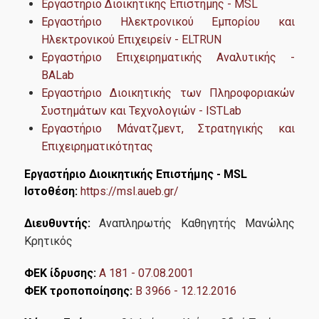
Εργαστήριο Διοικητικής Επιστήμης - MSL
Χρήσιμοι Σύνδεσμοι
Εργαστήριο Ηλεκτρονικού Εμπορίου και
Ηλεκτρονικού Επιχειρείν - ELTRUN
Υποψήφιοι
Εργαστήριο Επιχειρηματικής Αναλυτικής -
BALab
Εργαστήριο Διοικητικής των Πληροφοριακών
Σε ποιούς απευθύνεται
Συστημάτων και Τεχνολογιών - ISTLab
Εργαστήριο Μάνατζμεντ, Στρατηγικής και
Διαδικασία Αιτήσεων
Επιχειρηματικότητας
Συχνές ερωτήσεις- FAQs
Εργαστήριο Διοικητικής Επιστήμης - MSL
Ιστοθέση:
https://msl.aueb.gr/
Στρατηγικές Συνεργασίες
Διευθυντής:
Αναπληρωτής Καθηγητής Μανώλης
Κρητικός
Στρατηγικές Συνεργασίες
ΦΕΚ ίδρυσης:
A 181 - 07.08.2001
ΦΕΚ τροποποίησης:
Β 3966 - 12.12.2016
Γραφείο Υποστήριξης Καριέρας & Επαγγελματικής
Εξέλιξης