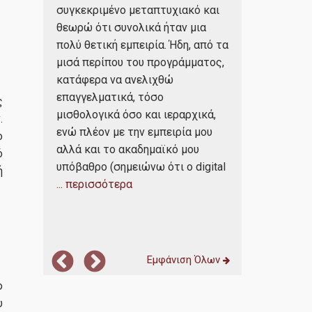
ακριβώς για 
συγκεκριμένο μεταπτυχιακό και
εξαιρετικά ε
θεωρώ ότι συνολικά ήταν μια
έρασε
του προγράμμ
πολύ θετική εμπειρία. Ήδη, από τα
 αφορά
που θέτει αρ
μισά περίπου του προγράμματος,
ν, αλλά
οριζόντιες 
κατάφερα να ανελιχθώ
τη
να επιλέξει 
επαγγελματικά, τόσο
ν,
ς
κατακόρυφο 
μισθολογικά όσο και ιεραρχικά,
ό τον
.
θέλει να εστ
ενώ πλέον με την εμπειρία μου
ο
τρόπο, άνθρ
αλλά και το ακαδημαϊκό μου
ό
... περισσότε
από το
υπόβαθρο (σημειώνω ότι ο digital
ή
... περισσότερα
Εμφάνιση Όλων
ο
υ