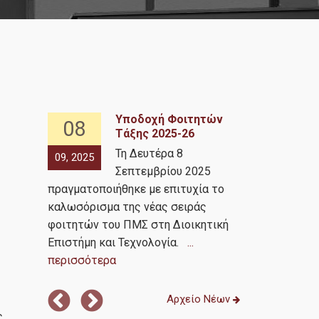
κδρομή
Υποδοχή Φοιτητών
08
12
τος
Τάξης 2025-26
Τη Δευτέρα 8
09, 2025
07, 2025
ου 2024,
Σεπτεμβρίου 2025
πραγματοποιήθηκε με επιτυχία το
Μεταπτυχια
καλωσόρισμα της νέας σειράς
Διοικητική Ε
φοιτητών του ΠΜΣ στη Διοικητική
με την AEGEA
Επιστήμη και Τεχνολογία.
...
πραγματοποι
περισσότερα
περισσότερ
Αρχείο Νέων
ς