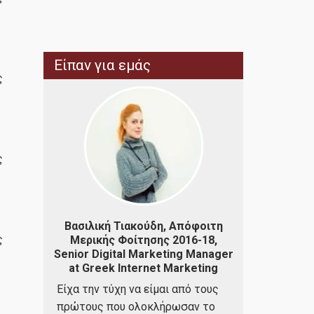
Είπαν για εμάς
ς
ς
Άκης Αθανα
Πλήρους Φο
φοιτος
Βασιλική Τιακούδη, Απόφοιτη
Busines
8-20,
ς
Μερικής Φοίτησης 2016-18,
Integra
s.gr
Senior Digital Marketing Manager
Ήμουν στην 
at Greek Internet Marketing
ο ΠΜΣ
έτρεξε το με
Είχα την τύχη να είμαι από τους
και
πρόγραμμα π
πρώτους που ολοκλήρωσαν το
ού