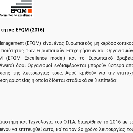
Πανεπιστημίου Αθηνών.
Προσωπικά όχι μόνο ξεπ
τις προσδοκίες μου όσον
το υψηλό επίπεδο σπουδώ
ότητας-EFQM (2016)
ενθάρρυνε σημαντικά και 
δικτύωση μεταξύ φοιτητώ
y Management (EFQM) είναι ένας Ευρωπαϊκός μη κερδοσκοπικό
καθηγητών και φορέων απ
 ποιότητας των Ευρωπαϊκών Επιχειρήσεων και Οργανισμών
κόσμο του επιχειρείν.
 (EFQM Excellence model) και το Ευρωπαϊκό Βραβεί
 Award) όσοι Οργανισμοί ενδιαφέρονται μπορούν ύστερα απ
Η εμπειρία που απέκτησα 
ωσης της λειτουργίας τους. Αφού κριθούν για την επιτυχ
... περισσότερα
ση αριστείας η οποία δίδεται σταδιακά σε 3 επίπεδα:
ιστήμη και Τεχνολογία του Ο.Π.Α. διακρίθηκε το 2016 με τ
μένου να επιτευχθεί αυτό, κα΄τα τον 2ο χρόνο λειτουργίας το