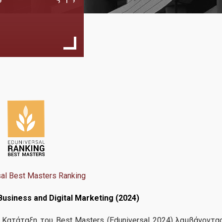
Εκπαιδευτική ε
24
στην Παπαστρά
Α.Β.Ε.Σ.
01, 2025
Στις 19 Νοεμβρί
εκπαιδευτική εκδρομή
στην Παπαστράτος Α.Β.Ε.Σ.
...
περισσότερα
sal Best Masters Ranking
siness and Digital Marketing (2024)
 Κατάταξη του Best Masters (Eduniversal 2024) λαμβάνοντα