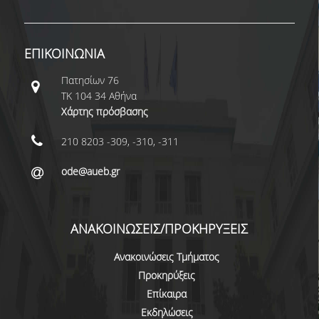
ΠΡΟΓΡΑΜΜΑ ERASMUS+
INCOMING STUDENTS
ΕΠΙΚΟΙΝΩΝΙΑ
OUTGOING STUDENTS
Πατησίων 76
ΤΚ 104 34 Αθήνα
ΠΡΑΚΤΙΚΗ ΑΣΚΗΣΗ
Χάρτης πρόσβασης
ΟΔΗΓΟΣ ΕΚΠΟΝΗΣΗΣ ΕΡΓΑΣΙΩΝ
210 8203 -309, -310, -311
ΔΙΑΔΙΚΑΣΙΑ ΠΑΡΑΠΟΝΩΝ ΦΟΙΤΗΤΩΝ
ode@aueb.gr
ΚΑΘΗΓΗΤΕΣ - ΣΥΜΒΟΥΛΟΙ ΣΠΟΥΔΩΝ
ΜΕΤΑΠΤΥΧΙΑΚΕΣ ΣΠΟΥΔΕΣ
ΑΝΑΚΟΙΝΩΣΕΙΣ/ΠΡΟΚΗΡΥΞΕΙΣ
ΜΕΤΑΠΤΥΧΙΑΚΕΣ ΣΠΟΥΔΕΣ
Ανακοινώσεις Τμήματος
Προκηρύξεις
ΔΙΔΑΚΤΟΡΙΚΕΣ ΣΠΟΥΔΕΣ
Επίκαιρα
ΠΙΝΑΚΑΣ ΥΠΟΨΗΦΙΩΝ ΔΙΔΑΚΤΟΡΩΝ
Εκδηλώσεις