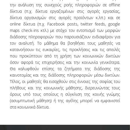
την ανάλυση της συνεχούς ροής πληροφοριών σε offline
ΜΕΛΗ Ε.Δ.Π
δίκτυα (π.χ. δίκτυα εργαζομένων στις αγορές εργασίας,
δίκτυα οργανισμών στις αγορές προϊόντων κ.λπ.) και σε
ΜΕΛΗ Ε.Τ.Ε.Π.
online δίκτυα (π.χ. Facebook posts, twitter feeds, google
maps check-ins κτλ.) με στόχο τον εντοπισμό των μορφών
ΔΙΟΙΚΗΤΙΚΟ ΠΡΟΣΩΠΙΚΟ
διάδοσης πληροφοριών που παρουσιάζουν ενδιαφέρον για
τον αναλυτή. Το μάθημα θα βοηθήσει τους μαθητές να
ΜΗΤΡΩΑ
κατανοήσουν τις ευκαιρίες, τις προκλήσεις και τις απειλές
ΩΡΕΣ ΓΡΑΦΕΙΟΥ ΑΚΑΔΗΜΑΪΚΟΥ
που προκύπτουν από τη χρήση των κοινωνικών δικτύων
ΠΡΟΣΩΠΙΚΟΥ
όσον αφορά τις επιχειρήσεις και την κοινωνία γενικότερα.
Θα καλυφθούν επίσης τα ζητήματα της διάδοσης της
καινοτομίας και της διάδοσης πληροφοριών μέσω δικτύων.
ΠΡΟΠΤΥΧΙΑΚΕΣ ΣΠΟΥΔΕΣ
Τέλος, οι μαθητές θα εισαχθούν στις έννοιες της σοφίας του
πλήθους και της κοινωνικής μάθησης, διερευνώντας τους
ΟΔΗΓΟΣ ΣΠΟΥΔΩΝ
όρους υπό τους οποίους η σύγκλιση της κοινής γνώμης
(ασυμπτωτική μάθηση) ή της αγέλης μπορεί να εμφανιστεί
ΠΡΟΓΡΑΜΜΑ ΣΠΟΥΔΩΝ
στα κοινωνικά δίκτυα.
ΜΑΘΗΜΑΤΑ ΠΡΟΓΡΑΜΜΑΤΟΣ ΣΠΟΥΔΩΝ
ΚΑΤΕΥΘΥΝΣΕΙΣ