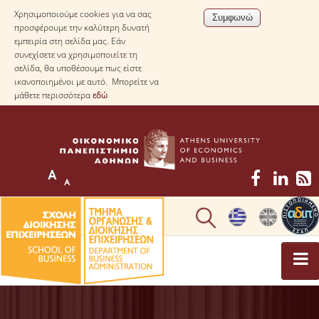
Χρησιμοποιούμε cookies για να σας
προσφέρουμε την καλύτερη δυνατή
εμπειρία στη σελίδα μας. Εάν
συνεχίσετε να χρησιμοποιείτε τη
σελίδα, θα υποθέσουμε πως είστε
ικανοποιημένοι με αυτό. Μπορείτε να
μάθετε περισσότερα
εδώ
ΤΟ ΤΜΗΜΑ
ΜΕ ΜΙΑ ΜΑΤΙΑ