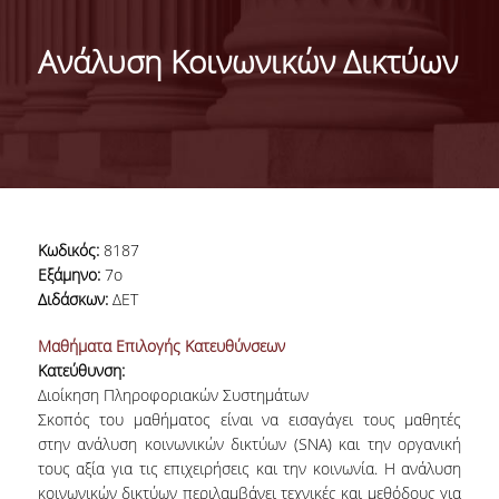
ΤΑΥΤΟΤΗΤΑ
Ανάλυση Κοινωνικών Δικτύων
ΧΑΙΡΕΤΙΣΜΟΣ ΠΡΟΕΔΡΟΥ
ΔΙΟΙΚΗΣΗ ΤΟΥ ΤΜΗΜΑΤΟΣ
ΓΙΑ ΜΑΘΗΤΕΣ ΛΥΚΕΙΟΥ
ΣΥΜΒΟΥΛΕΥΤΙΚΗ ΕΠΙΤΡΟΠΗ
Κωδικός:
8187
ΕΠΑΓΓΕΛΜΑΤΙΚΕΣ ΠΡΟΟΠΤΙΚΕΣ
Εξάμηνο:
7ο
Διδάσκων:
ΔΕΤ
ΑΝΘΡΩΠΙΝΟ ΔΥΝΑΜΙΚΟ
Μαθήματα Επιλογής Κατευθύνσεων
Κατεύθυνση:
ΜΕΛΗ ΔΕΠ
Διοίκηση Πληροφοριακών Συστημάτων
ΕΝΤΕΤΑΛΜΕΝΟΙ ΔΙΔΑΣΚΟΝΤΕΣ ΑΚΑΔ.ΕΤΟΥΣ
Σκοπός του μαθήματος είναι να εισαγάγει τους μαθητές
2025-26
στην ανάλυση κοινωνικών δικτύων (SNA) και την οργανική
τους αξία για τις επιχειρήσεις και την κοινωνία. Η ανάλυση
ΜΕΛΗ Ε.ΔΙ.Π
κοινωνικών δικτύων περιλαμβάνει τεχνικές και μεθόδους για