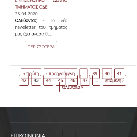
ΕΝΗΜΕΡΩΤΙΚΟ ΔΕΛΤΙΟ
ΤΜΗΜΑΤΟΣ ΟΔΕ
23-04-2020
ΟΔΕύοντας -
Το νέο
newsletter του τμήματός
μας έχει αναρτηθεί.
ΠΕΡΙΣΣΟΤΕΡΑ
« πρώτη
‹ προηγούμενη
…
39
40
41
42
43
44
45
46
47
…
επόμενη ›
τελευταία »
ΕΠΙΚΟΙΝΩΝΙΑ