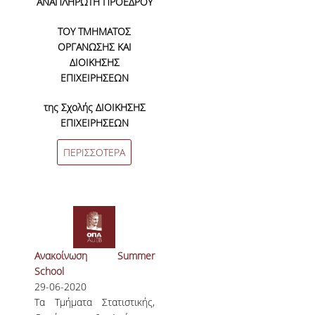
ΑΝΑΠΛΗΡΩΤΗ ΠΡΟΕΔΡΟΥ
ΜΕΛΗ Ε.Δ.Π
ΤΟΥ ΤΜΗΜΑΤΟΣ
ΟΡΓΑΝΩΣΗΣ ΚΑΙ
ΜΕΛΗ Ε.Τ.Ε.Π.
ΔΙΟΙΚΗΣΗΣ
ΔΙΟΙΚΗΤΙΚΟ ΠΡΟΣΩΠΙΚΟ
ΕΠΙΧΕΙΡΗΣΕΩΝ
ΜΗΤΡΩΑ
της Σχολής ΔΙΟΙΚΗΣΗΣ
ΕΠΙΧΕΙΡΗΣΕΩΝ
ΩΡΕΣ ΓΡΑΦΕΙΟΥ ΑΚΑΔΗΜΑΪΚΟΥ
ΠΡΟΣΩΠΙΚΟΥ
ΠΕΡΙΣΣΟΤΕΡΑ
ΠΡΟΠΤΥΧΙΑΚΕΣ ΣΠΟΥΔΕΣ
ΟΔΗΓΟΣ ΣΠΟΥΔΩΝ
ΠΡΟΓΡΑΜΜΑ ΣΠΟΥΔΩΝ
Aνακοίνωση Summer
School
ΜΑΘΗΜΑΤΑ ΠΡΟΓΡΑΜΜΑΤΟΣ ΣΠΟΥΔΩΝ
29-06-2020
Τα Τμήματα Στατιστικής,
ΚΑΤΕΥΘΥΝΣΕΙΣ