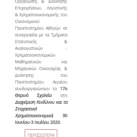
Οργάνωσης & Διοίκησης
ΠΡΟΓΡΑΜΜΑ ERASMUS+
Επιχειρήσεων, Λογιστικής
& Χρηματοοικονομικής του
INCOMING STUDENTS
Οικονομικού
Πανεπιστημίου Αθηνών σε
OUTGOING STUDENTS
συνεργασία με τα Τμήματα
Στατιστικής &
ΠΡΑΚΤΙΚΗ ΑΣΚΗΣΗ
Αναλογιστικών -
Χρηματοοικονομικών
ΟΔΗΓΟΣ ΕΚΠΟΝΗΣΗΣ ΕΡΓΑΣΙΩΝ
Μαθηματικών και
Μηχανικών Οικονομίας &
ΔΙΑΔΙΚΑΣΙΑ ΠΑΡΑΠΟΝΩΝ ΦΟΙΤΗΤΩΝ
Διοίκησης του
Πανεπιστημίου Αιγαίου
ΚΑΘΗΓΗΤΕΣ - ΣΥΜΒΟΥΛΟΙ ΣΠΟΥΔΩΝ
συνδιοργανώνουν το
1
7ο
ΜΕΤΑΠΤΥΧΙΑΚΕΣ ΣΠΟΥΔΕΣ
Θερινό
Σχολείο
στη
Διαχείριση Κινδύνου και τα
ΜΕΤΑΠΤΥΧΙΑΚΕΣ ΣΠΟΥΔΕΣ
Στοχαστικά
Χρηματοοικονομικά
,
30
ΔΙΔΑΚΤΟΡΙΚΕΣ ΣΠΟΥΔΕΣ
Ιουνίου
-
3
Ιουλίου 2020
.
ΠΙΝΑΚΑΣ ΥΠΟΨΗΦΙΩΝ ΔΙΔΑΚΤΟΡΩΝ
ΠΕΡΙΣΣΟΤΕΡΑ