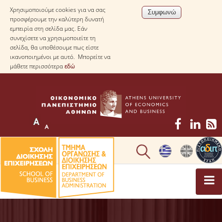
Χρησιμοποιούμε cookies για να σας
προσφέρουμε την καλύτερη δυνατή
εμπειρία στη σελίδα μας. Εάν
συνεχίσετε να χρησιμοποιείτε τη
σελίδα, θα υποθέσουμε πως είστε
ικανοποιημένοι με αυτό. Μπορείτε να
μάθετε περισσότερα
εδώ
ΤΟ ΤΜΗΜΑ
ΜΕ ΜΙΑ ΜΑΤΙΑ