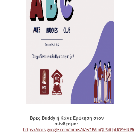
Βρες Buddy ή Κάνε Ερώτηση στον
σύνδεσμο:
https://docs.google.com/forms/d/e/1FAIpQLSdtJpUO9HI