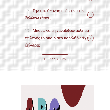
ΓΝΩΣΤΙΚΟ
ΚΑΛΟΚΑΙΡΙΝΗΣ
ΑΝΤΙΚΕΙΜΕΝΟ
ΠΕΡΙΟΔΟΥ
12
Την κατεύθυνση πρέπει να την
«ΛΟΓΙΣΤΙΚΗ»
ΑΚΑΔ.
δηλώσω κάπου;
(ΚΩΔΙΚΟΣ
ΕΤΟΥΣ
ΑΠΕΛΛΑ:
2025 -
APP53803)
2026
13
Μπορώ να μη ξαναδώσω μάθημα
επιλογής το οποίο στο παρελθόν είχα
δηλώσει;
ΠΕΡΙΣΣΟΤΕΡΑ