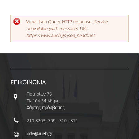
Μήνυμα σφάλματος
Views Json Query: HTTP response:
Service
unavailable (with message)
. URI:
https://www.aueb.gr/json_headlines
ΕΠΙΚΟΙΝΩΝΙΑ
Πατησίων 76
ΤΚ 104 34 Αθήνα
Χάρτης πρόσβασης
210 8203 -309, -310, -311
ode@aueb.gr