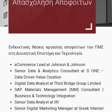
Απασχόληση Αποφοίτων
Σκοπός
Χαιρετισμός Διευθυντή
Πρόγραμμα Σπουδών
Οδηγός Σπουδών
Κανονισμός Σπουδών
Ενδεικτικές θέσεις εργασίας αποφοίτων του ΠΜΣ
Οδηγός Εκπόνησης Διπλωματικής Εργασίας
στη Διοικητική Επιστήμη και Τεχνολογία
Ανθρώπινο Δυναμικό
eCommerce Lead at Johnson & Johnson
Senior Data & Analytics Consultant at D ONE –
Διδάσκοντες
Data Driven Value Creation
Εξωτερική Συμβουλευτική Επιτροπή
Digital Data Analyst at Third Bridge Group Limited
SAP Materials Management (MM) Consultant |
Συντονιστική Επιτροπή
Business & Technology Integration
Senior Data Analyst at IRI
Δίδακτρα & Υποτροφίες
Senior Digital Marketing Manager at Greek Internet