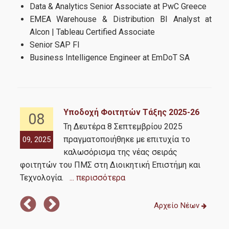
Data & Analytics Senior Associate at PwC Greece
Πρακτική Άσκηση
EMEA Warehouse & Distribution BI Analyst at
Alcon | Tableau Certified Associate
Σεμινάριο Προσωπικής Βελτίωσης και
Απασχολησιμότητας
Senior SAP FI
Business Intelligence Engineer at EmDoT SA
Απόφοιτοι
Υποδοχή Φοιτητών Τάξης 2025-26
08
Απασχόληση Αποφοίτων
Τη Δευτέρα 8 Σεπτεμβρίου 2025
ική
Σύλλογος Αποφοίτων
πραγματοποιήθηκε με επιτυχία το
09, 2025
07,
Σ.
...
καλωσόρισμα της νέας σειράς
φοιτητών του ΠΜΣ στη Διοικητική Επιστήμη και
την
Έρευνα
Τεχνολογία.
... περισσότερα
Σά
Αρχείο Νέων
Διπλωματικές Εργασίες