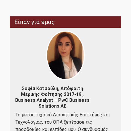
Ερευνητικά Εργαστήρια
Είπαν για εμάς
Διασφάλιση Ποιότητας
Πολιτική Ποιότητας
Διαδικασία Διαχείρισης Παραπόνων
Λίστες Κατάταξης και Πιστοποιήσεις
Αξιολόγηση Εκπαιδευτικού Έργου
Σοφία Κατσούλη, Απόφοιτη
Ζωή
ΜΟ.ΔΙ.Π
Μερικής Φοίτησης 2017-19 ,
Φο
Business Analyst – PwC Business
Solutions ΑΕ
που
Κατ
Νέα
Το μεταπτυχιακό Διοικητικής Επιστήμης και
επα
Τεχνολογίας, του ΟΠΑ ξεπέρασε τις
καθ
προσδοκίες και ελπίδες μου. Ο συνδυασμός