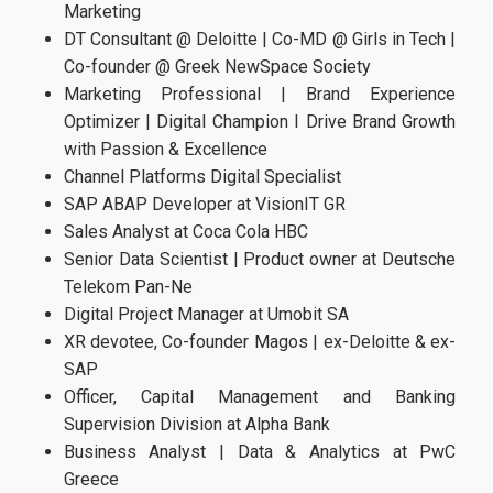
Χρήσιμοι Σύνδεσμοι
Marketing
DT Consultant @ Deloitte | Co-MD @ Girls in Tech |
Co-founder @ Greek NewSpace Society
Υποψήφιοι
Marketing Professional | Brand Experience
Optimizer | Digital Champion I Drive Brand Growth
with Passion & Excellence
Σε ποιούς απευθύνεται
Channel Platforms Digital Specialist
SAP ABAP Developer at VisionIT GR
Διαδικασία Αιτήσεων
Sales Analyst at Coca Cola HBC
Συχνές ερωτήσεις- FAQs
Senior Data Scientist | Product owner at Deutsche
Telekom Pan-Ne
Digital Project Manager at Umobit SA
Στρατηγικές Συνεργασίες
XR devotee, Co-founder Magos | ex-Deloitte & ex-
SAP
Officer, Capital Management and Banking
Στρατηγικές Συνεργασίες
Supervision Division at Alpha Bank
Business Analyst | Data & Analytics at PwC
Γραφείο Υποστήριξης Καριέρας & Επαγγελματικής
Εξέλιξης
Greece