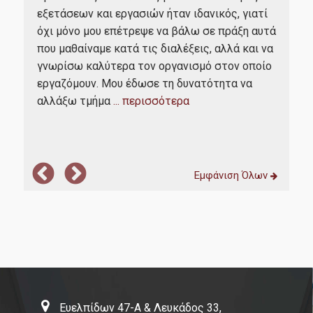
ους
ευρ
εξετάσεων και εργασιών ήταν ιδανικός, γιατί
Μετ
Επικοινωνία
όχι μόνο μου επέτρεψε να βάλω σε πράξη αυτά
μου,
Επι
που μαθαίναμε κατά τις διαλέξεις, αλλά και να
Πρό
γνωρίσω καλύτερα τον οργανισμό στον οποίο
α
προ
εργαζόμουν. Μου έδωσε τη δυνατότητα να
της
αλλάξω τμήμα
... περισσότερα
πα
Εμφάνιση Όλων
Ευελπίδων 47-Α & Λευκάδος 33,