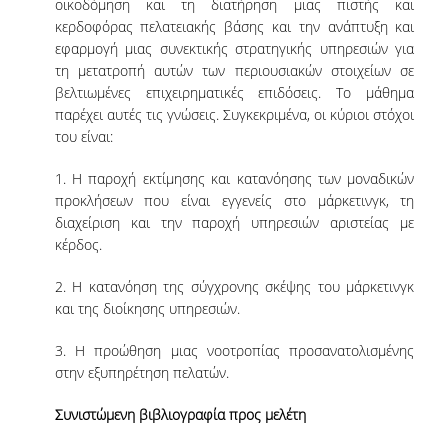
οικοδόμηση και τη διατήρηση μιας πιστής και
κερδοφόρας πελατειακής βάσης και την ανάπτυξη και
ΠΙΝΑΚΑΣ ΔΙΔΑΚΤΟΡΩΝ
εφαρμογή μιας συνεκτικής στρατηγικής υπηρεσιών για
τη μετατροπή αυτών των περιουσιακών στοιχείων σε
ΔΙΑΣΦΑΛΙΣΗ ΠΟΙΟΤΗΤΑΣ
βελτιωμένες επιχειρηματικές επιδόσεις. Το μάθημα
παρέχει αυτές τις γνώσεις. Συγκεκριμένα, οι κύριοι στόχοι
ΠΟΛΙΤΙΚΗ ΠΟΙΟΤΗΤΑΣ
του είναι:
ΔΕΔΟΜΕΝΑ ΠΟΙΟΤΗΤΑΣ
1. Η παροχή εκτίμησης και κατανόησης των μοναδικών
προκλήσεων που είναι εγγενείς στο μάρκετινγκ, τη
ΠΙΣΤΟΠΟΙΗΣΗ
διαχείριση και την παροχή υπηρεσιών αριστείας με
κέρδος.
ΑΞΙΟΛΟΓΗΣΗ
2. Η κατανόηση της σύγχρονης σκέψης του μάρκετινγκ
ΑΠΟ ΠΡΟΠΤΥΧΙΑΚΟΥΣ ΦΟΙΤΗΤΕΣ
και της διοίκησης υπηρεσιών.
ΑΠΟ ΤΕΛΕΙΟΦΟΙΤΟΥΣ
3. Η προώθηση μιας νοοτροπίας προσανατολισμένης
στην εξυπηρέτηση πελατών.
ΕΚΘΕΣΕΙΣ ΕΞΩΤΕΡΙΚΗΣ
ΑΞΙΟΛΟΓΗΣΗΣ
Συνιστώμενη βιβλιογραφία προς μελέτη