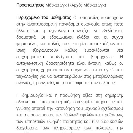
Προαπαιτήσεις
Μάρκετινγκ Ι (Αρχές Μάρκετινγκ)
ΠΡΟΓΡΑΜΜΑ ERASMUS+
Περιεχόμενο του μαθήματος
Οι υπηρεσίες κυριαρχούν
INCOMING STUDENTS
στην αναπτυσσόμενη παγκόσμια οικονομία όπως ποτέ
άλλοτε και η τεχνολογία συνεχίζει να εξελίσσεται
OUTGOING STUDENTS
δραματικά. Οι εδραιωμένοι κλάδοι και οι συχνά
φημισμένες και παλιές τους εταιρίες παρακμάζουν και
ΠΡΑΚΤΙΚΗ ΑΣΚΗΣΗ
ίσως εξαφανιστούν καθώς εμφανίζονται νέα
ΟΔΗΓΟΣ ΕΚΠΟΝΗΣΗΣ ΕΡΓΑΣΙΩΝ
επιχειρηματικά υποδείγματα και βιομηχανίες. Η
ανταγωνιστική δραστηριότητα είναι έντονη, καθώς οι
ΔΙΑΔΙΚΑΣΙΑ ΠΑΡΑΠΟΝΩΝ ΦΟΙΤΗΤΩΝ
επιχειρήσεις χρησιμοποιούν συχνά νέες στρατηγικές και
τεχνολογίες για να ανταποκριθούν στις μεταβαλλόμενες
ΚΑΘΗΓΗΤΕΣ - ΣΥΜΒΟΥΛΟΙ ΣΠΟΥΔΩΝ
ανάγκες, προσδοκίες και συμπεριφορές των πελατών.
ΜΕΤΑΠΤΥΧΙΑΚΕΣ ΣΠΟΥΔΕΣ
Η δημιουργία και η προώθηση αξίας στη σημερινή,
ολοένα και πιο απαιτητική, οικονομία υπηρεσιών και
ΜΕΤΑΠΤΥΧΙΑΚΕΣ ΣΠΟΥΔΕΣ
γνώσης απαιτεί την κατανόηση του ισχυρού σχεδιασμού
και της συσκευασίας των "άυλων" οφελών και προϊόντων,
ΔΙΔΑΚΤΟΡΙΚΕΣ ΣΠΟΥΔΕΣ
των υπηρεσιών υψηλής ποιότητας και των διαδικασιών
διαχείρισης των πληροφοριών των πελατών, την
ΠΙΝΑΚΑΣ ΥΠΟΨΗΦΙΩΝ ΔΙΔΑΚΤΟΡΩΝ