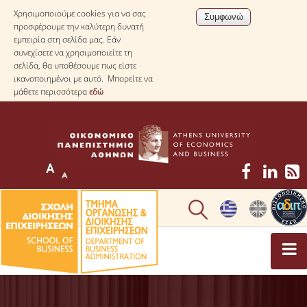
Χρησιμοποιούμε cookies για να σας
προσφέρουμε την καλύτερη δυνατή
εμπειρία στη σελίδα μας. Εάν
συνεχίσετε να χρησιμοποιείτε τη
σελίδα, θα υποθέσουμε πως είστε
ικανοποιημένοι με αυτό. Μπορείτε να
μάθετε περισσότερα
εδώ
ΤΟ ΤΜΗΜΑ
ΜΕ ΜΙΑ ΜΑΤΙΑ