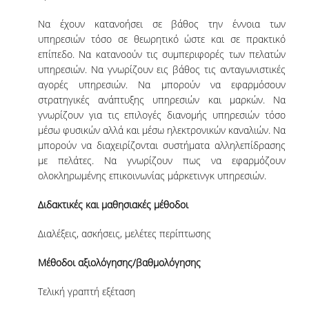
ΜΕΛΗ Ε.Δ.Π
Να έχουν κατανοήσει σε βάθος την έννοια των
υπηρεσιών τόσο σε θεωρητικό ώστε και σε πρακτικό
ΜΕΛΗ Ε.Τ.Ε.Π.
επίπεδο. Να κατανοούν τις συμπεριφορές των πελατών
υπηρεσιών. Να γνωρίζουν εις βάθος τις ανταγωνιστικές
ΔΙΟΙΚΗΤΙΚΟ ΠΡΟΣΩΠΙΚΟ
αγορές υπηρεσιών. Να μπορούν να εφαρμόσουν
στρατηγικές ανάπτυξης υπηρεσιών και μαρκών. Να
ΜΗΤΡΩΑ
γνωρίζουν για τις επιλογές διανομής υπηρεσιών τόσο
μέσω φυσικών αλλά και μέσω ηλεκτρονικών καναλιών. Να
ΩΡΕΣ ΓΡΑΦΕΙΟΥ ΑΚΑΔΗΜΑΪΚΟΥ
μπορούν να διαχειρίζονται συστήματα αλληλεπίδρασης
ΠΡΟΣΩΠΙΚΟΥ
με πελάτες. Να γνωρίζουν πως να εφαρμόζουν
ολοκληρωμένης επικοινωνίας μάρκετινγκ υπηρεσιών.
ΠΡΟΠΤΥΧΙΑΚΕΣ ΣΠΟΥΔΕΣ
Διδακτικές και μαθησιακές μέθοδοι
ΟΔΗΓΟΣ ΣΠΟΥΔΩΝ
Διαλέξεις, ασκήσεις, μελέτες περίπτωσης
ΠΡΟΓΡΑΜΜΑ ΣΠΟΥΔΩΝ
Μέθοδοι αξιολόγησης/βαθμολόγησης
ΜΑΘΗΜΑΤΑ ΠΡΟΓΡΑΜΜΑΤΟΣ ΣΠΟΥΔΩΝ
Τελική γραπτή εξέταση
ΚΑΤΕΥΘΥΝΣΕΙΣ