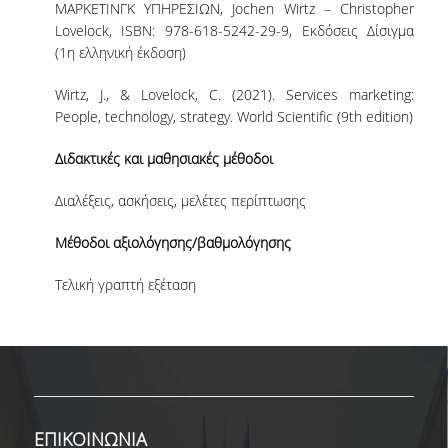
ΜΟ.ΔΙ.Π.
ΜΑΡΚΕΤΙΝΓΚ ΥΠΗΡΕΣΙΩΝ, Jochen Wirtz – Christopher
Lovelock, ISBN: 978-618-5242-29-9, Εκδόσεις Δίσιγμα
(1
η
ελληνική έκδοση)
ΕΡΕΥΝΑ
Wirtz, J., & Lovelock, C. (2021). Services marketing:
ΕΡΓΑΣΤΗΡΙΑ
People, technology, strategy. World Scientific (9
th
edition)
ΕΡΕΥΝΗΤΙΚΑ ΕΡΓΑ
Διδακτικές και μαθησιακές μέθοδοι
ΔΡΑΣΤΗΡΙΟΤΗΤΕΣ
Διαλέξεις, ασκήσεις, μελέτες περίπτωσης
WORKING PAPERS
Μέθοδοι αξιολόγησης/βαθμολόγησης
WORKING SEMINARS
Τελική γραπτή εξέταση
THE DBA DISTINGUISHED PUBLIC LECTURE
SERIES
ΑΠΟΦΟΙΤΟΙ
ΓΡΑΦΕΙΟ ΔΙΑΣΥΝΔΕΣΗΣ
ΕΠΙΚΟΙΝΩΝΙΑ