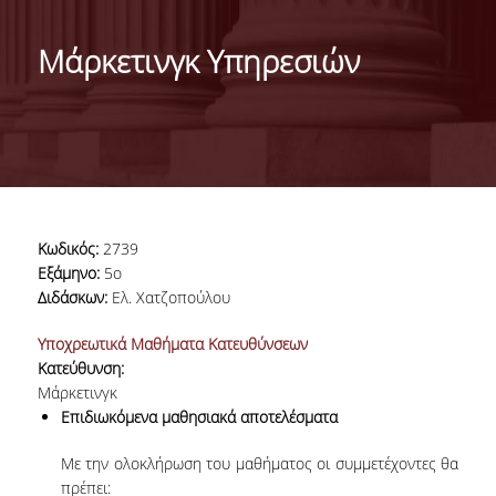
ΤΑΥΤΟΤΗΤΑ
Μάρκετινγκ Υπηρεσιών
ΧΑΙΡΕΤΙΣΜΟΣ ΠΡΟΕΔΡΟΥ
ΔΙΟΙΚΗΣΗ ΤΟΥ ΤΜΗΜΑΤΟΣ
ΓΙΑ ΜΑΘΗΤΕΣ ΛΥΚΕΙΟΥ
ΣΥΜΒΟΥΛΕΥΤΙΚΗ ΕΠΙΤΡΟΠΗ
Κωδικός:
2739
ΕΠΑΓΓΕΛΜΑΤΙΚΕΣ ΠΡΟΟΠΤΙΚΕΣ
Εξάμηνο:
5ο
Διδάσκων:
Ελ. Χατζοπούλου
ΑΝΘΡΩΠΙΝΟ ΔΥΝΑΜΙΚΟ
Υποχρεωτικά Μαθήματα Κατευθύνσεων
Κατεύθυνση:
ΜΕΛΗ ΔΕΠ
Μάρκετινγκ
ΕΝΤΕΤΑΛΜΕΝΟΙ ΔΙΔΑΣΚΟΝΤΕΣ ΑΚΑΔ.ΕΤΟΥΣ
Επιδιωκόμενα μαθησιακά αποτελέσματα
2025-26
Με την ολοκλήρωση του μαθήματος οι συμμετέχοντες θα
ΜΕΛΗ Ε.ΔΙ.Π
πρέπει: