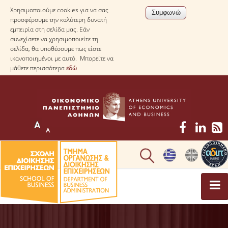
Χρησιμοποιούμε cookies για να σας
προσφέρουμε την καλύτερη δυνατή
εμπειρία στη σελίδα μας. Εάν
συνεχίσετε να χρησιμοποιείτε τη
σελίδα, θα υποθέσουμε πως είστε
ικανοποιημένοι με αυτό. Μπορείτε να
μάθετε περισσότερα
εδώ
ΤΟ ΤΜΗΜΑ
ΜΕ ΜΙΑ ΜΑΤΙΑ