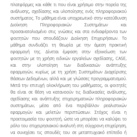
πλατφόρμες και κάθε τι που είναι χρήσιμο στην πορεία της
ΜΕΛΗ Ε.Δ.Π
ανάλυσης, σχεδίασης και υλοποίησης ενός πληροφοριακού
συστήματος. Το μάθημα είναι υποχρεωτικό στην κατεύθυνση
ΜΕΛΗ Ε.Τ.Ε.Π.
Διοίκηση Πληροφοριακών Συστημάτων και
προσανατολισμένο στις γνώσεις και στα ενδιαφέροντα των
ΔΙΟΙΚΗΤΙΚΟ ΠΡΟΣΩΠΙΚΟ
φοιτητών που σπουδάζουν Διοίκηση Επιχειρήσεων. Το
μάθημα συνδυάζει τη θεωρία με την άμεση πρακτική
ΜΗΤΡΩΑ
εφαρμογή της. Δίνεται έμφαση στην εξοικείωση των
φοιτητών με τη χρήση ειδικών εργαλείων σχεδίασης, CASE,
ΩΡΕΣ ΓΡΑΦΕΙΟΥ ΑΚΑΔΗΜΑΪΚΟΥ
ΠΡΟΣΩΠΙΚΟΥ
και στην υλοποίηση των διαδικασιών ανάπτυξης
εφαρμογών, κυρίως με τη χρήση Συστημάτων Διαχείρισης
Βάσεων Δεδομένων, αλλά και με γλώσσες προγραμματισμού.
ΠΡΟΠΤΥΧΙΑΚΕΣ ΣΠΟΥΔΕΣ
Μετά την επιτυχή ολοκλήρωση του μαθήματος, οι φοιτητές
θα είναι σε θέση να κατανοούν τις διαδικασίες ανάλυσης,
ΟΔΗΓΟΣ ΣΠΟΥΔΩΝ
σχεδίασης και ανάπτυξης επιχειρηματικών πληροφοριακών
συστημάτων, μέσα από ένα περιβάλλον ρεαλιστικών
ΠΡΟΓΡΑΜΜΑ ΣΠΟΥΔΩΝ
εφαρμογών και μελετών περιπτώσεων. Στόχος είναι η
προετοιμασία του φοιτητή, ώστε να μπορέσει να καλύψει το
ΜΑΘΗΜΑΤΑ ΠΡΟΓΡΑΜΜΑΤΟΣ ΣΠΟΥΔΩΝ
ρόλο του επιχειρησιακού αναλυτή στη σύγχρονη επιχείρηση,
ΚΑΤΕΥΘΥΝΣΕΙΣ
να συνεχίσει τις σπουδές του σε μεταπτυχιακό επίπεδο ή