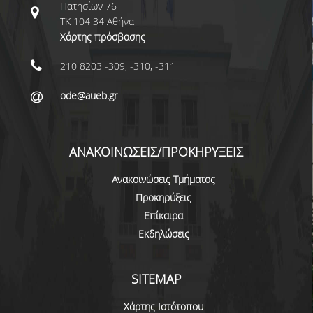
Πατησίων 76
ΝΕΑ
ΤΚ 104 34 Αθήνα
Χάρτης πρόσβασης
ΑΝΑΚΟΙΝΩΣΕΙΣ
210 8203 -309, -310, -311
ΠΡΟΚΗΡΥΞΕΙΣ
ode@aueb.gr
ΠΡΟΚΗΡΥΞΕΙΣ ΑΠΟΚΤΗΣΗΣ ΑΚΑΔΗΜΑΪΚΗΣ
ΕΜΠΕΙΡΙΑΣ
ΕΚΔΗΛΩΣΕΙΣ
ΑΝΑΚΟΙΝΩΣΕΙΣ/ΠΡΟΚΗΡΥΞΕΙΣ
ΕΠΟΠΤΕΙΕΣ
Ανακοινώσεις Τμήματος
Προκηρύξεις
ΕΠΙΚΟΙΝΩΝΙΑ
Επίκαιρα
Εκδηλώσεις
SITEMAP
Χάρτης Ιστότοπου