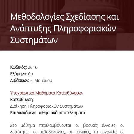
ΤΑΥΤΟΤΗΤΑ
Μεθοδολογίες Σχεδίασης και
ΧΑΙΡΕΤΙΣΜΟΣ ΠΡΟΕΔΡΟΥ
Ανάπτυξης Πληροφοριακών
ΔΙΟΙΚΗΣΗ ΤΟΥ ΤΜΗΜΑΤΟΣ
Συστημάτων
ΓΙΑ ΜΑΘΗΤΕΣ ΛΥΚΕΙΟΥ
ΣΥΜΒΟΥΛΕΥΤΙΚΗ ΕΠΙΤΡΟΠΗ
Κωδικός:
2616
ΕΠΑΓΓΕΛΜΑΤΙΚΕΣ ΠΡΟΟΠΤΙΚΕΣ
Εξάμηνο:
6ο
Διδάσκων:
Ξ. Μαμάκου
ΑΝΘΡΩΠΙΝΟ ΔΥΝΑΜΙΚΟ
Υποχρεωτικά Μαθήματα Κατευθύνσεων
Κατεύθυνση:
ΜΕΛΗ ΔΕΠ
Διοίκηση Πληροφοριακών Συστημάτων
ΕΝΤΕΤΑΛΜΕΝΟΙ ΔΙΔΑΣΚΟΝΤΕΣ ΑΚΑΔ.ΕΤΟΥΣ
Επιδιωκόμενα μαθησιακά αποτελέσματα
2025-26
Στο μάθημα περιλαμβάνονται οι βασικές έννοιες, οι
ΜΕΛΗ Ε.ΔΙ.Π
δεξιότητες, οι μεθοδολογίες, οι τεχνικές, τα εργαλεία, οι