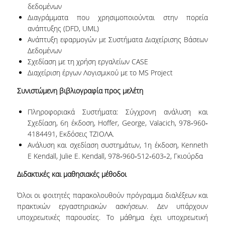
δεδομένων
ΠΙΝΑΚΑΣ ΔΙΔΑΚΤΟΡΩΝ
Διαγράμματα που χρησιμοποιούνται στην πορεία
ανάπτυξης (DFD, UML)
ΔΙΑΣΦΑΛΙΣΗ ΠΟΙΟΤΗΤΑΣ
Ανάπτυξη εφαρμογών με Συστήματα Διαχείρισης Βάσεων
Δεδομένων
Σχεδίαση με τη χρήση εργαλείων CASE
ΠΟΛΙΤΙΚΗ ΠΟΙΟΤΗΤΑΣ
Διαχείριση έργων Λογισμικού με το MS Project
ΔΕΔΟΜΕΝΑ ΠΟΙΟΤΗΤΑΣ
Συνιστώμενη βιβλιογραφία προς μελέτη
ΠΙΣΤΟΠΟΙΗΣΗ
Πληροφοριακά Συστήματα: Σύγχρονη ανάλυση και
Σχεδίαση, 6η έκδοση, Hoffer, George, Valacich, 978‐960‐
ΑΞΙΟΛΟΓΗΣΗ
4184491, Εκδόσεις ΤΖΙΟΛΑ.
Ανάλυση και σχεδίαση συστημάτων, 1η έκδοση, Kenneth
ΑΠΟ ΠΡΟΠΤΥΧΙΑΚΟΥΣ ΦΟΙΤΗΤΕΣ
E Kendall, Julie E. Kendall, 978‐960‐512‐603‐2, Γκιούρδα
ΑΠΟ ΤΕΛΕΙΟΦΟΙΤΟΥΣ
Διδακτικές και μαθησιακές μέθοδοι
ΕΚΘΕΣΕΙΣ ΕΞΩΤΕΡΙΚΗΣ
Όλοι οι φοιτητές παρακολουθούν πρόγραμμα διαλέξεων και
ΑΞΙΟΛΟΓΗΣΗΣ
πρακτικών εργαστηριακών ασκήσεων. Δεν υπάρχουν
υποχρεωτικές παρουσίες. Το μάθημα έχει υποχρεωτική