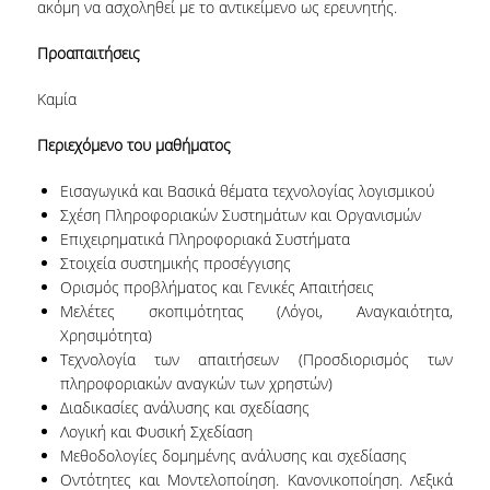
ακόμη να ασχοληθεί με το αντικείμενο ως ερευνητής.
ΠΡΟΓΡΑΜΜΑ ERASMUS+
Προαπαιτήσεις
INCOMING STUDENTS
Καμία
OUTGOING STUDENTS
Περιεχόμενο του μαθήματος
ΠΡΑΚΤΙΚΗ ΑΣΚΗΣΗ
Εισαγωγικά και Βασικά θέματα τεχνολογίας λογισμικού
ΟΔΗΓΟΣ ΕΚΠΟΝΗΣΗΣ ΕΡΓΑΣΙΩΝ
Σχέση Πληροφοριακών Συστημάτων και Οργανισμών
Επιχειρηματικά Πληροφοριακά Συστήματα
ΔΙΑΔΙΚΑΣΙΑ ΠΑΡΑΠΟΝΩΝ ΦΟΙΤΗΤΩΝ
Στοιχεία συστημικής προσέγγισης
Ορισμός προβλήματος και Γενικές Απαιτήσεις
ΚΑΘΗΓΗΤΕΣ - ΣΥΜΒΟΥΛΟΙ ΣΠΟΥΔΩΝ
Μελέτες σκοπιμότητας (Λόγοι, Αναγκαιότητα,
Χρησιμότητα)
ΜΕΤΑΠΤΥΧΙΑΚΕΣ ΣΠΟΥΔΕΣ
Τεχνολογία των απαιτήσεων (Προσδιορισμός των
πληροφοριακών αναγκών των χρηστών)
ΜΕΤΑΠΤΥΧΙΑΚΕΣ ΣΠΟΥΔΕΣ
Διαδικασίες ανάλυσης και σχεδίασης
Λογική και Φυσική Σχεδίαση
ΔΙΔΑΚΤΟΡΙΚΕΣ ΣΠΟΥΔΕΣ
Μεθοδολογίες δομημένης ανάλυσης και σχεδίασης
ΠΙΝΑΚΑΣ ΥΠΟΨΗΦΙΩΝ ΔΙΔΑΚΤΟΡΩΝ
Οντότητες και Μοντελοποίηση. Κανονικοποίηση. Λεξικά