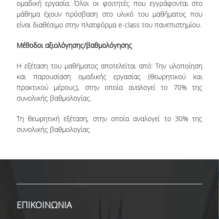
ΜΟ.ΔΙ.Π.
ομαδική εργασία. Όλοι οι φοιτητές που εγγράφονται στο
μάθημα έχουν πρόσβαση στο υλικό του μαθήματος που
είναι διαθέσιμο στην πλατφόρμα e-class του πανεπιστημίου.
ΕΡΕΥΝΑ
Μέθοδοι αξιολόγησης/βαθμολόγησης
ΕΡΓΑΣΤΗΡΙΑ
Η εξέταση του μαθήματος αποτελείται από: Την υλοποίηση
ΕΡΕΥΝΗΤΙΚΑ ΕΡΓΑ
και παρουσίαση ομαδικής εργασίας (θεωρητικού και
πρακτικού μέρους), στην οποία αναλογεί το 70% της
ΔΡΑΣΤΗΡΙΟΤΗΤΕΣ
συνολικής βαθμολογίας.
WORKING PAPERS
Τη θεωρητική εξέταση, στην οποία αναλογεί το 30% της
WORKING SEMINARS
συνολικής βαθμολογίας
THE DBA DISTINGUISHED PUBLIC LECTURE
SERIES
ΑΠΟΦΟΙΤΟΙ
ΓΡΑΦΕΙΟ ΔΙΑΣΥΝΔΕΣΗΣ
ΕΠΙΚΟΙΝΩΝΙΑ