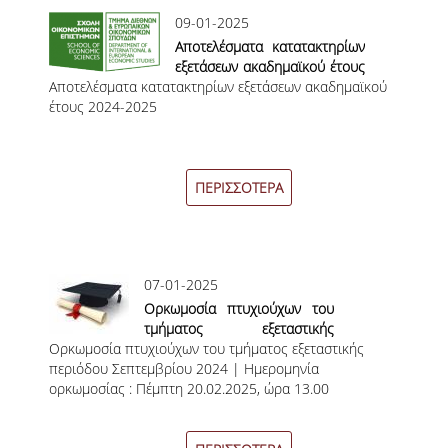
ΔΙΠΛΩΜΑΤΙΚΩΝ ΕΡΓΑΣΙΩΝ
09-01-2025
Αποτελέσματα κατατακτηρίων
ΣΕΜΙΝΑΡΙΑ ΒΙΒΛΙΟΘΗΚΗΣ ΟΠΑ
εξετάσεων ακαδημαϊκού έτους
ΓΙΑ ΤΗ ΔΙΠΛΩΜΑΤΙΚΗ ΕΡΓΑΣΙΑ
Αποτελέσματα κατατακτηρίων εξετάσεων ακαδημαϊκού
2024-2025
ΣΤΟ ΔΕΟΣ
έτους 2024-2025
ΠΡΑΚΤΙΚΗ ΑΣΚΗΣΗ
ΠΕΡΙΣΣΟΤΕΡΑ
ΓΕΝΙΚΕΣ ΠΛΗΡΟΦΟΡΙΕΣ
ΟΡΟΙ, ΠΡΟΫΠΟΘΕΣΕΙΣ,
ΧΡΗΜΑΤΟΔΟΤΗΣΗ
07-01-2025
ΚΑΝΟΝΙΣΜΟΣ
Ορκωμοσία πτυχιούχων του
τμήματος εξεταστικής
ΕΠΙΚΟΙΝΩΝΙΑ
Ορκωμοσία πτυχιούχων του τμήματος εξεταστικής
περιόδου Σεπτεμβρίου 2024
περιόδου Σεπτεμβρίου 2024 | Ημερομηνία
| Ημερομηνία ορκωμοσίας :
ΠΡΟΓΡΑΜΜΑ ERASMUS+
ορκωμοσίας : Πέμπτη 20.02.2025, ώρα 13.00
Πέμπτη 20.02.2025, ώρα
13.00
ΓΕΝΙΚΕΣ ΠΛΗΡΟΦΟΡΙΕΣ