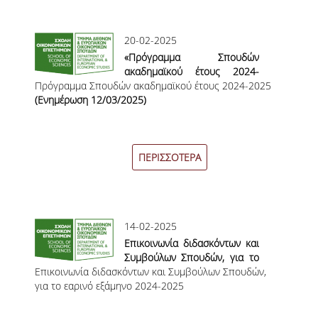
ΔΙΕΘΝΩΝ ΚΑΙ ΕΥΡΩΠΑΪΚΩΝ
ΜΕΤΑΔΙΔΑΚΤΟΡΕΣ
ΟΙΚΟΝΟΜΙΚΩΝ ΣΠΟΥΔΩΝ
20-02-2025
ΔΙΟΙΚΗΤΙΚΟ ΠΡΟΣΩΠΙΚΟ
«Πρόγραμμα Σπουδών
ακαδημαϊκού έτους 2024-
ΕΡΓΑΣΤΗΡΙΑΚΟ ΠΡΟΣΩΠΙΚΟ
Πρόγραμμα Σπουδών ακαδημαϊκού έτους 2024-2025
2025»
(Ενημέρωση 12/03/2025)
ΜΗΤΡΩΟ ΓΝΩΣΤΙΚΩΝ ΑΝΤΙΚΕΙΜΕΝΩΝ
ΤΜΗΜΑΤΟΣ
ΜΗΤΡΩΑ ΜΕΛΩΝ ΤΜΗΜΑΤΟΣ
ΠΕΡΙΣΣΟΤΕΡΑ
ΥΠΟΨΗΦΙΟΙ ΦΟΙΤΗΤΕΣ
ΓΙΑΤΙ ΔΕΟΣ
14-02-2025
ΟΙΚΟΝΟΜΙΚΑ ΜΕ ΔΙΕΘΝΗ ΔΙΑΣΤΑΣΗ
Επικοινωνία διδασκόντων και
Συμβούλων Σπουδών, για το
ΔΙΕΠΙΣΤΗΜΟΝΙΚΟΤΗΤΑ
Επικοινωνία διδασκόντων και Συμβούλων Σπουδών,
εαρινό εξάμηνο 2024-2025
για το εαρινό εξάμηνο 2024-2025
ΣΥΝΕΙΣΦΟΡΑ ΚΑΘΗΓΗΤΩΝ