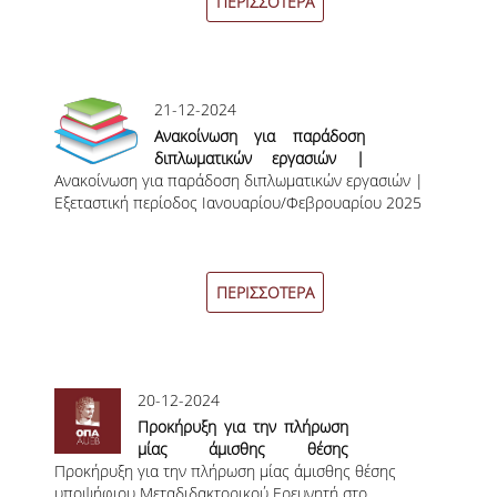
ΠΕΡΙΣΣΟΤΕΡΑ
ΟΡΟΙ, ΠΡΟΫΠΟΘΕΣΕΙΣ,
ΧΡΗΜΑΤΟΔΟΤΗΣΗ
ΛΙΣΤΑ ΣΥΝΕΡΓΑΖΟΜΕΝΩΝ
21-12-2024
ΠΑΝΕΠΙΣΤΗΜΙΩΝ
Ανακοίνωση για παράδοση
διπλωματικών εργασιών |
ΑΝΑΚΟΙΝΩΣΕΙΣ
Ανακοίνωση για παράδοση διπλωματικών εργασιών |
Εξεταστική περίοδος
Εξεταστική περίοδος Ιανουαρίου/Φεβρουαρίου 2025
Ιανουαρίου/Φεβρουαρίου
ΤESTIMONIALS
2025
ΕΠΙΚΟΙΝΩΝΙΑ & ΧΡΗΣΙΜΟΙ
ΣΥΝΔΕΣΜΟΙ
ΠΕΡΙΣΣΟΤΕΡΑ
ΑΠΟΤΕΛΕΣΜΑΤΑ ΣΤΑΔΙΟΔΡΟΜΙΑΣ
ΜΕΤΑΠΤΥΧΙΑΚΕΣ ΣΠΟΥΔΕΣ
20-12-2024
Προκήρυξη για την πλήρωση
ΜΕΤΑΠΤΥΧΙΑΚΑ ΠΡΟΓΡΑΜΜΑΤΑ
μίας άμισθης θέσης
Προκήρυξη για την πλήρωση μίας άμισθης θέσης
υποψήφιου
ΔΙΔΑΚΤΟΡΙΚΟ ΠΡΟΓΡΑΜΜΑ
υποψήφιου Μεταδιδακτορικού Ερευνητή στο
Μεταδιδακτορικού Ερευνητή