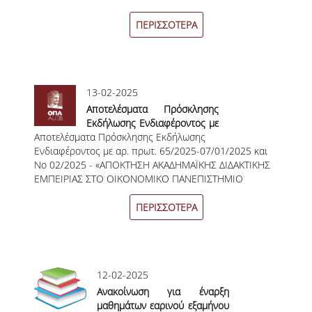
ΠΑΙΔΑΓΩΓΙΚΗ ΦΙΛΟΣΟΦΙΑ
ΠΕΡΙΣΣΟΤΕΡΑ
ΤΕΧΝΟΛΟΓΙΚΗ ΕΝΣΩΜΑΤΩΣΗ
ΜΑΘΗΜΑΤΙΚΑ
13-02-2025
ΑΓΓΛΙΚΑ
Aποτελέσματα Πρόσκλησης
Εκδήλωσης Ενδιαφέροντος με
ΙΣΟΤΗΤΑ ΦΥΛΩΝ
Aποτελέσματα Πρόσκλησης Εκδήλωσης
αρ. πρωτ. 65/2025-
Ενδιαφέροντος με αρ. πρωτ. 65/2025-07/01/2025 και
07/01/2025 και Νο 02/2025 -
ΑΠΟΤΕΛΕΣΜΑΤΑ ΣΤΑΔΙΟΔΡΟΜΙΑΣ
Νο 02/2025 - «ΑΠΟΚΤΗΣΗ ΑΚΑΔΗΜΑΪΚΗΣ ΔΙΔΑΚΤΙΚΗΣ
«ΑΠΟΚΤΗΣΗ ΑΚΑΔΗΜΑΪΚΗΣ
ΕΜΠΕΙΡΙΑΣ ΣΤΟ ΟΙΚΟΝΟΜΙΚΟ ΠΑΝΕΠΙΣΤΗΜΙΟ
ΔΙΔΑΚΤΙΚΗΣ ΕΜΠΕΙΡΙΑΣ ΣΤΟ
ΠΡΟΠΤΥΧΙΑΚΕΣ ΣΠΟΥΔΕΣ
ΑΘΗΝΩΝ ΑΚ. ΕΤΟΥΣ 2024-2025» - ΤΜΗΜΑ ΔΙΕΘΝΩΝ
ΟΙΚΟΝΟΜΙΚΟ
ΚΑΙ ΕΥΡΩΠΑΪΚΩΝ ΟΙΚΟΝΟΜΙΚΩΝ ΣΠΟΥΔΩΝ
ΠΑΝΕΠΙΣΤΗΜΙΟ ΑΘΗΝΩΝ ΑΚ.
ΠΕΡΙΣΣΟΤΕΡΑ
ΕΤΟΥΣ 2024-2025» -
ΓΙΑΤΙ ΔΕΟΣ
ΤΜΗΜΑ ΔΙΕΘΝΩΝ ΚΑΙ
ΕΥΡΩΠΑΪΚΩΝ ΟΙΚΟΝΟΜΙΚΩΝ
ΟΔΗΓΟΣ ΣΠΟΥΔΩΝ
ΣΠΟΥΔΩΝ
12-02-2025
ΠΡΟΓΡΑΜΜΑ ΣΠΟΥΔΩΝ
Ανακοίνωση για έναρξη
μαθημάτων εαρινού εξαμήνου
ΜΑΘΗΜΑΤΑ ΠΡΟΓΡΑΜΜΑΤΟΣ