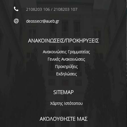
ΕΠΙΚΟΙΝΩΝΙΑ
2108203 106 / 2108203 107
ΠΕΡΙΒΑΛΛΟΝ - ΥΠΟΔΟΜΗ
deossecr@aueb.gr
ΔΙΑΣΦΑΛΙΣΗ ΠΟΙΟΤΗΤΑΣ
ΑΝΑΚΟΙΝΩΣΕΙΣ/ΠΡΟΚΗΡΥΞΕΙΣ
ΠΟΛΙΤΙΚΗ ΠΟΙΟΤΗΤΑΣ
Ανακοινώσεις Γραμματείας
ΠΟΛΙΤΙΚΗ ΠΟΙΟΤΗΤΑΣ ΤΟΥ ΠΠΣ
Γενικές Ανακοινώσεις
ΣΤΡΑΤΗΓΙΚΗ ΠΡΟΠΤΥΧΙΑΚΟΥ
Προκηρύξεις
ΠΡΟΓΡΑΜΜΑΤΟΣ ΤΜΗΜΑΤΟΣ
Εκδηλώσεις
ΔΕΔΟΜΕΝΑ ΠΟΙΟΤΗΤΑΣ
SITEMAP
ΠΙΣΤΟΠΟΙΗΣΗ
Χάρτης Ιστότοπου
ΑΞΙΟΛΟΓΗΣΗ
ΑΚΟΛΟΥΘΗΣΤΕ ΜΑΣ
ΑΠΟ ΠΡΟΠΤΥΧΙΑΚΟΥΣ ΦΟΙΤΗΤΕΣ