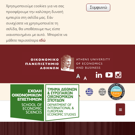
Χρησιμοποιούμε cookies για να σας
προσφέρουμε την καλύτερη δυνατή
εμπειρία στη σελίδα μας. Εάν
συνεχίσετε να χρησιμοποιείτε τη
σελίδα, θα υποθέσουμε πως είστε
ικανοποιημένοι με αυτό. Μπορείτε να
μάθετε περισσότερα
εδώ
ΤΟ ΤΜΗΜΑ
ΜΕ ΜΙΑ ΜΑΤΙΑ