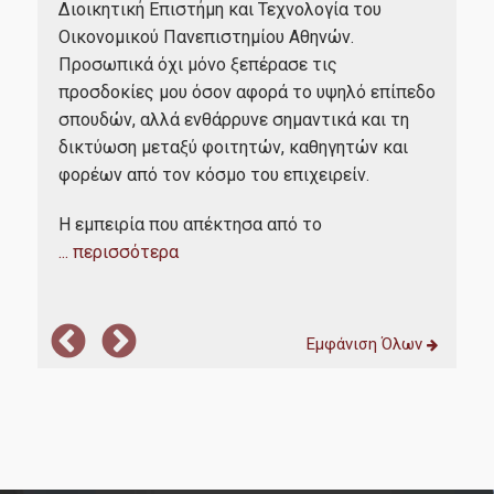
Ερευνητικά Εργαστήρια
αι
Αισ
Διοικητική Επιστήμη και Τεχνολογία του
Μετ
Οικονομικού Πανεπιστημίου Αθηνών.
ς
Τε
Προσωπικά όχι μόνο ξεπέρασε τις
Διασφάλιση Ποιότητας
ατί
μετ
προσδοκίες μου όσον αφορά το υψηλό επίπεδο
αυτά
γν
σπουδών, αλλά ενθάρρυνε σημαντικά και τη
ι να
πε
δικτύωση μεταξύ φοιτητών, καθηγητών και
Πολιτική Ποιότητας
οίο
από
φορέων από τον κόσμο του επιχειρείν.
πο
Διαδικασία Διαχείρισης Παραπόνων
Η εμπειρία που απέκτησα από το
σημ
... περισσότερα
Λίστες Κατάταξης και Πιστοποιήσεις
Αξιολόγηση Εκπαιδευτικού Έργου
ΜΟ.ΔΙ.Π
Εμφάνιση Όλων
Νέα