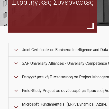
Στρατηγικές Συνεργασίες
Σκοπός
Χαιρετισμός Διευθυντή
Πρόγραμμα Σπουδών
Οδηγός Σπουδών
Κανονισμός Σπουδών
Joint Certificate σε Business Intelligence and Dat
Οδηγός Εκπόνησης Διπλωματικής Εργασίας
Ανθρώπινο Δυναμικό
SAP University Alliances - University Competence 
Διδάσκοντες
Επαγγελματική Πιστοποίηση σε Project Managem
Εξωτερική Συμβουλευτική Επιτροπή
Συντονιστική Επιτροπή
Field-Study Project σε συνδυασμό με Πρακτική Ά
Δίδακτρα & Υποτροφίες
Microsoft Fundamentals (ERP/Dynamics, Azure, 