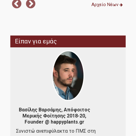
Αρχείο Νέων
Πρακτική Άσκηση
Σεμινάριο Προσωπικής Βελτίωσης και
Απασχολησιμότητας
Είπαν για εμάς
Απόφοιτοι
Απασχόληση Αποφοίτων
Σύλλογος Αποφοίτων
Έρευνα
Βασίλης Βαρσάμης, Απόφοιτος
Μερικής Φοίτησης 2018-20,
Απ
Founder @ happyplants.gr
201
Διπλωματικές Εργασίες
Συνιστώ ανεπιφύλακτα το ΠΜΣ στη