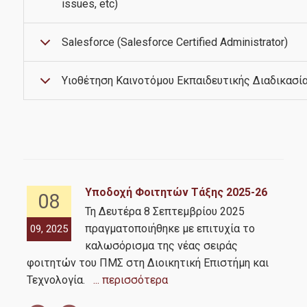
issues, etc)
Χρήσιμοι Σύνδεσμοι
Salesforce (Salesforce Certified Administrator)
Υποψήφιοι
Υιοθέτηση Καινοτόμου Εκπαιδευτικής Διαδικασί
Σε ποιούς απευθύνεται
Διαδικασία Αιτήσεων
Συχνές ερωτήσεις- FAQs
Υποδοχή Φοιτητών Τάξης 2025-26
08
Στρατηγικές Συνεργασίες
Τη Δευτέρα 8 Σεπτεμβρίου 2025
ική
πραγματοποιήθηκε με επιτυχία το
09, 2025
07,
Σ.
...
καλωσόρισμα της νέας σειράς
Στρατηγικές Συνεργασίες
φοιτητών του ΠΜΣ στη Διοικητική Επιστήμη και
την
Τεχνολογία.
... περισσότερα
Σά
Γραφείο Υποστήριξης Καριέρας & Επαγγελματικής
Εξέλιξης