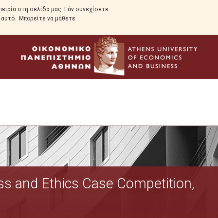
ειρία στη σελίδα μας. Εάν συνεχίσετε
ε αυτό. Μπορείτε να μάθετε
Προεπισκόπηση
ess and Ethics Case Competition,
Γιατί να επιλέξετε το πρόγραμμα
Δομή και πρόγραμμα σπουδών