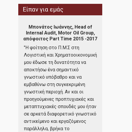
Είπαν για εμάς
ad of
Μπονάτος Ιωάννης, Head of
Ξένια Λογοθέ
wyn,
Internal Audit, Motor Oil Group,
& Contro
04-06
απόφοιτος Part Time 2015 -2017
Internationa
"Η φοίτηση στο Π.Μ.Σ στη
“Κατά τη δι
ς και ο
Λογιστική και Χρηματοοικονομική
μου στο τμήμ
μου έδωσε τη δυνατότητα να
Χρηματοοικο
σκολος.
αποκτήσω ένα σημαντικό
ευκαιρία να 
ς και
γνωστικό υπόβαθρο και να
δεξιότητες κ
γητών
εμβαθύνω στη συγκεκριμένη
χάρη στην υ
γνωστική περιοχή. Αν και οι
διδασκαλία. 
 στο να
προηγούμενες προπτυχιακές και
σε ομαδικό π
ως μια
μεταπτυχιακές σπουδές μου ήταν
είμαι συνεπή
σε αρκετά διαφορετικό γνωστικό
μου και τις 
αλλά ως
αντικείμενο και εργαζόμενος
υποχρεώσεις
νατή
παράλληλα, βρήκα το