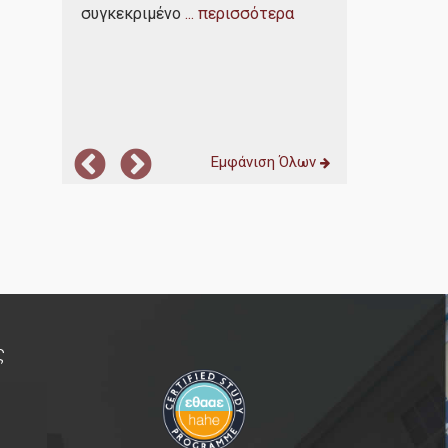
συνέβαλαν κ
σσότερα
συγκεκριμένο
... περισσότερα
προετοιμασ
Εμφάνιση Όλων
ς