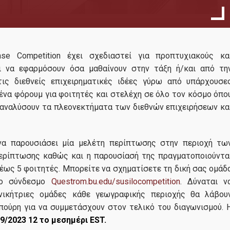
Ακαδημαϊκό Ημερολόγιο 2025-2026
Ακαδημαϊκό Ημερολόγιο 2026-2027
Προπαρασκευαστικά πλήρους & μερικής φοίτησης
CFA Research
Case Competition έχει σχεδιαστεί για προπτυχιακούς κα
09
Challenge
ι να εφαρμόσουν όσα μαθαίνουν στην τάξη ή/και από τη
Πρόγραμμα Μαθημάτων Πλήρους Φοίτησης
Ανακοινώθηκε α
τις διεθνείς επιχειρηματικές ιδέες γύρω από υπάρχουσε
10, 2025
Πρόγραμμα Μαθημάτων Μερικής Φοίτησης
οργανισμό CFA S
 ένα φόρουμ για φοιτητές και στελέχη σε όλο τον κόσμο όπο
Greece, ότι έχει ξεκινήσει ο
α αναλύσουν τα πλεονεκτήματα των διεθνών επιχειρήσεων κα
Περιγραφή Μαθημάτων
διαγωνισμός CFA Institute Re
Challenge. Στο διαγωνισμό λ
Η αποστολή του ΠΜΣ
 να παρουσιάσει μία μελέτη περίπτωσης στην περιοχή τω
μέρος
... περισσότερα
Διεθνής Παρουσία
 περίπτωσης καθώς και η παρουσίασή της πραγματοποιούντα
 έως 5 φοιτητές. Μπορείτε να σχηματίσετε τη δική σας ομάδ
Ανθρώπινο Δυναμικό
θο σύνδεσμο
Questrom.bu.edu/susilocompetition
. Δύναται ν
 νικήτριες ομάδες κάθε γεωγραφικής περιοχής θα λάβου
Συντονιστική Επιτροπή
απούρη για να συμμετάσχουν στον τελικό του διαγωνισμού. 
Εξωτερική Συμβουλευτική Επιτροπή
09/2023
12
το μεσημέρι EST.