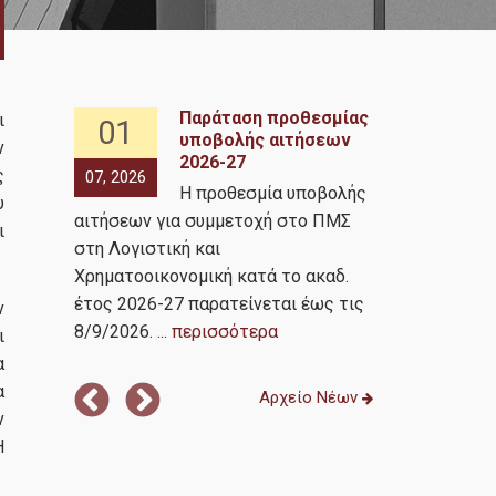
Παράταση προθεσμίας
ι
01
07
υποβολής αιτήσεων
ν
2026-27
πό τον
ς
07, 2026
05, 2026
Η προθεσμία υποβολής
ociety
υ
αιτήσεων για συμμετοχή στο ΠΜΣ
ι
στη Λογιστική και
search
Χρηματοοικονομική κατά το ακαδ.
αμβάνουν
έτος 2026-27 παρατείνεται έως τις
ν
8/9/2026.
... περισσότερα
ι
α
α
Αρχείο Νέων
ν
H