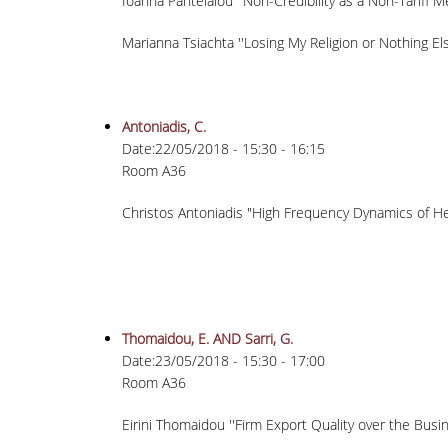
Ioanna Pantelaiou ''Non-Credibility as a Non-Tariff M
Marianna Tsiachta ''Losing My Religion or Nothing E
Antoniadis, C.
Date:
22/05/2018 -
15:30
-
16:15
Room A36
Christos Antoniadis "High Frequency Dynamics of He
Thomaidou, E. AND Sarri, G.
Date:
23/05/2018 -
15:30
-
17:00
Room A36
Eirini Thomaidou ''Firm Export Quality over the Busin