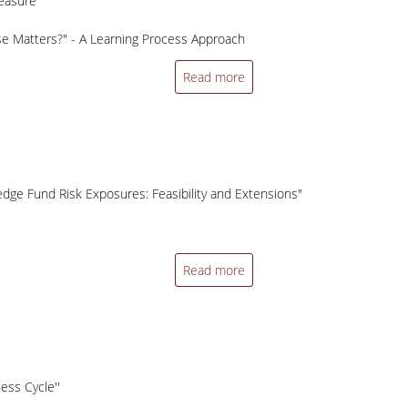
easure''
lse Matters?" - A Learning Process Approach
Read more
dge Fund Risk Exposures: Feasibility and Extensions"
Read more
ess Cycle''