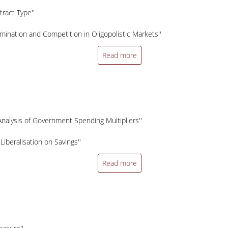
tract Type''
imination and Competition in Oligopolistic Markets''
Read more
Analysis of Government Spending Multipliers''
Liberalisation on Savings''
Read more