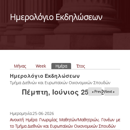
ΓΕΝΙΚΕΣ ΠΛΗΡΟΦΟΡΙΕΣ
Ημερολόγιο Εκδηλώσεων
ΔΙΟΙΚΗΣΗ ΤΟΥ ΤΜΗΜΑΤΟΣ
ΓΡΑΜΜΑΤΕΙΑ ΠΡΟΠΤΥΧΙΑΚΩΝ ΣΠΟΥΔΩΝ
ΓΡΑΜΜΑΤΕΙΕΣ ΜΕΤΑΠΤΥΧΙΑΚΩΝ ΣΠΟΥΔΩΝ
EUROLAB
Πρωτεύουσες καρτέλες
Μήνας
Week
Ημέρα
(ενεργή καρτέλα)
Έτος
TESTIMONIALS ΑΠΟΦΟΙΤΩΝ
Ημερολόγιο Εκδηλώσεων
ΑΝΘΡΩΠΙΝΟ ΔΥΝΑΜΙΚΟ
Tμήμα Διεθνών και Ευρωπαϊκών Οικονομικών Σπουδών
Πέμπτη, Ιούνιος 25, 2026
« Prev
Next »
ΜΕΛΗ ΔΕΠ
ΕΠΙΤΙΜΟΙ ΔΙΔΑΚΤΟΡΕΣ / ΕΡΕΥΝΗΤΙΚΟΙ
ΕΤΑΙΡΟΙ
Ημερομηνία:
25-06-2026
Ανοικτή Ημέρα Γνωριμίας Μαθητών/Μαθητριών, Γονέων με
ΕΝΤΕΤΑΛΜΕΝΟΙ ΔΙΔΑΣΚΟΝΤΕΣ
το Τμήμα Διεθνών και Ευρωπαϊκών Οικονομικών Σπουδών