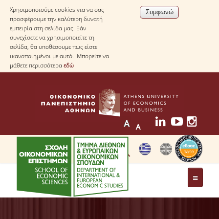
Χρησιμοποιούμε cookies για να σας
προσφέρουμε την καλύτερη δυνατή
εμπειρία στη σελίδα μας. Εάν
συνεχίσετε να χρησιμοποιείτε τη
σελίδα, θα υποθέσουμε πως είστε
ικανοποιημένοι με αυτό. Μπορείτε να
μάθετε περισσότερα
εδώ
ΤΟ ΤΜΗΜΑ
ΜΕ ΜΙΑ ΜΑΤΙΑ