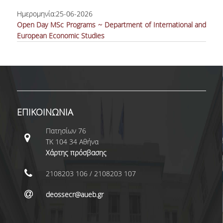
ΜΕΤΑΔΙΔΑΚΤΟΡΕΣ
Ημερομηνία:
25-06-2026
Open Day MSc Programs ~ Department of International and
ΔΙΟΙΚΗΤΙΚΟ ΠΡΟΣΩΠΙΚΟ
European Economic Studies
ΕΡΓΑΣΤΗΡΙΑΚΟ ΠΡΟΣΩΠΙΚΟ
ΜΗΤΡΩΟ ΓΝΩΣΤΙΚΩΝ ΑΝΤΙΚΕΙΜΕΝΩΝ
ΤΜΗΜΑΤΟΣ
ΜΗΤΡΩΑ ΜΕΛΩΝ ΤΜΗΜΑΤΟΣ
ΕΠΙΚΟΙΝΩΝΙΑ
ΥΠΟΨΗΦΙΟΙ ΦΟΙΤΗΤΕΣ
Πατησίων 76
ΤΚ 104 34 Αθήνα
ΓΙΑΤΙ ΔΕΟΣ
Χάρτης πρόσβασης
ΟΙΚΟΝΟΜΙΚΑ ΜΕ ΔΙΕΘΝΗ ΔΙΑΣΤΑΣΗ
2108203 106 / 2108203 107
ΔΙΕΠΙΣΤΗΜΟΝΙΚΟΤΗΤΑ
deossecr@aueb.gr
ΣΥΝΕΙΣΦΟΡΑ ΚΑΘΗΓΗΤΩΝ