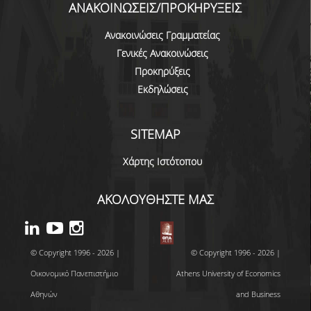
ΑΝΑΚΟΙΝΩΣΕΙΣ/ΠΡΟΚΗΡΥΞΕΙΣ
ΠΑΙΔΑΓΩΓΙΚΗ ΦΙΛΟΣΟΦΙΑ
Ανακοινώσεις Γραμματείας
ΤΕΧΝΟΛΟΓΙΚΗ ΕΝΣΩΜΑΤΩΣΗ
Γενικές Ανακοινώσεις
ΜΑΘΗΜΑΤΙΚΑ
Προκηρύξεις
Εκδηλώσεις
ΑΓΓΛΙΚΑ
ΙΣΟΤΗΤΑ ΦΥΛΩΝ
SITEMAP
ΑΠΟΤΕΛΕΣΜΑΤΑ ΣΤΑΔΙΟΔΡΟΜΙΑΣ
Χάρτης Ιστότοπου
ΠΡΟΠΤΥΧΙΑΚΕΣ ΣΠΟΥΔΕΣ
ΑΚΟΛΟΥΘΗΣΤΕ ΜΑΣ
ΓΙΑΤΙ ΔΕΟΣ
ΟΔΗΓΟΣ ΣΠΟΥΔΩΝ
© Copyright 1996 - 2026 |
© Copyright 1996 - 2026 |
Οικονομικό Πανεπιστήμιο
Athens University of Economics
ΠΡΟΓΡΑΜΜΑ ΣΠΟΥΔΩΝ
Αθηνών
and Business
ΜΑΘΗΜΑΤΑ ΠΡΟΓΡΑΜΜΑΤΟΣ