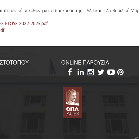
πιστημονική υπεύθυνη και διδάσκουσα της ΠΑΔ Ι και ΙΙ Δρ Βασιλική Μπρ
 ΕΤΟΥΣ 2022-2023.pdf
df
ΙΣΤΟΤΟΠΟΥ
ONLINE ΠΑΡΟΥΣΙΑ
© 